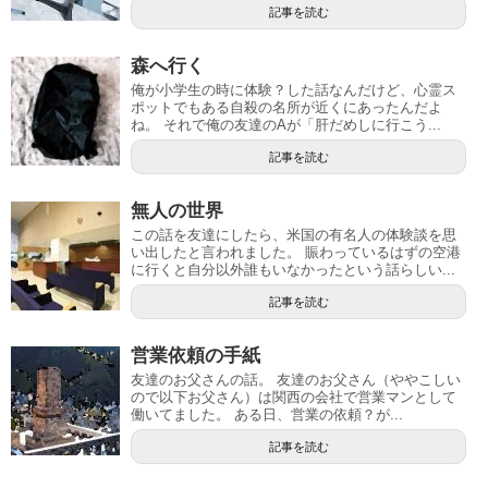
記事を読む
森へ行く
俺が小学生の時に体験？した話なんだけど、心霊ス
ポットでもある自殺の名所が近くにあったんだよ
ね。 それで俺の友達のAが「肝だめしに行こう...
記事を読む
無人の世界
この話を友達にしたら、米国の有名人の体験談を思
い出したと言われました。 賑わっているはずの空港
に行くと自分以外誰もいなかったという話らしい...
記事を読む
営業依頼の手紙
友達のお父さんの話。 友達のお父さん（ややこしい
ので以下お父さん）は関西の会社で営業マンとして
働いてました。 ある日、営業の依頼？が...
記事を読む