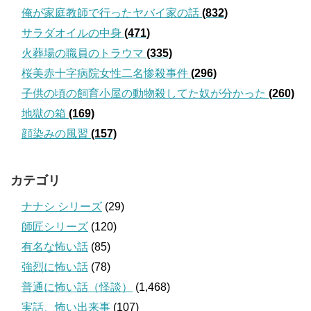
俺が家庭教師で行ったヤバイ家の話
(832)
サラダオイルの中身
(471)
火葬場の職員のトラウマ
(335)
桜美赤十字病院女性二名惨殺事件
(296)
子供の頃の飼育小屋の動物殺してた奴が分かった
(260)
地獄の箱
(169)
顔染みの風習
(157)
カテゴリ
ナナシ シリーズ
(29)
師匠シリーズ
(120)
有名な怖い話
(85)
強烈に怖い話
(78)
普通に怖い話（怪談）
(1,468)
実話、怖い出来事
(107)