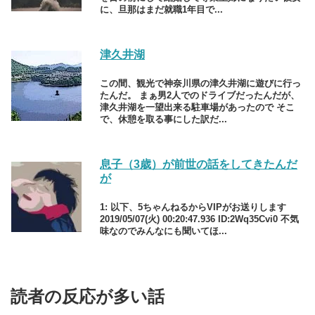
に、旦那はまだ就職1年目で...
津久井湖
この間、観光で神奈川県の津久井湖に遊びに行っ
たんだ。 まぁ男2人でのドライブだったんだが、
津久井湖を一望出来る駐車場があったので そこ
で、休憩を取る事にした訳だ...
息子（3歳）が前世の話をしてきたんだ
が
1: 以下、5ちゃんねるからVIPがお送りします
2019/05/07(火) 00:20:47.936 ID:2Wq35Cvi0 不気
味なのでみんなにも聞いてほ...
読者の反応が多い話