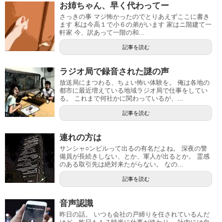
お姉ちゃん、早く代わってー
さっきの事 マジ怖かったのでとりあえずここに書き
ます 私は今高１で小６の弟がいます 家はニ階建て一
軒家 今、訳あって一階の和...
記事を読む
ラジオ局で録音された謎の声
放送局にまつわる、ちょい怖い体験を。 俺は各地の
都市に最近増えている地域ラジオ局で仕事をしてい
る。 これまで何社かに関わっているが、...
記事を読む
連れの方は
サンシャ○ンビルって出るの有名だよね。 深夜の警
備員が長続きしない、とか、軍人が出るとか。 霊感
のある取引先は絶対来たがらない。 なの...
記事を読む
音声認識
昨日の話。 いつも会社の戸締りを任されているんだ