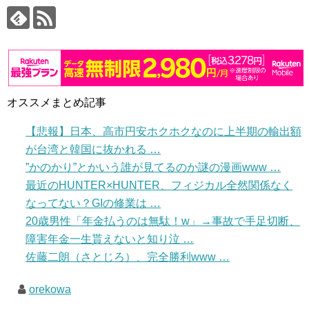
オススメまとめ記事
【悲報】日本、高市円安ホクホクなのに上半期の輸出額
が台湾と韓国に抜かれる …
”かのかり”とかいう誰が見てるのか謎の漫画www …
最近のHUNTER×HUNTER、フィジカル全然関係なく
なってない？GIの修業は …
20歳男性「年金払うのは無駄！w」→事故で手足切断、
障害年金一生貰えないと知り泣 …
佐藤二朗（さとじろ）、完全勝利www …
orekowa