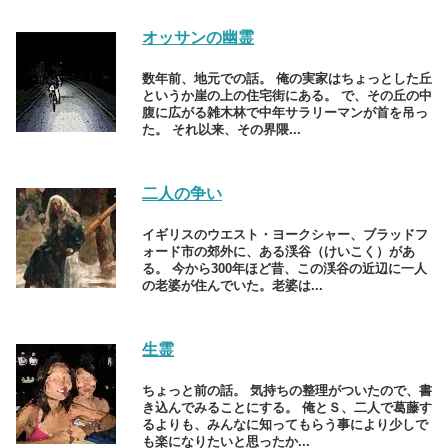
オッサンの幽霊
数年前、地元での話。 俺の実家はちょっとした丘
というか崖の上の住宅街にある。 で、その丘の中
腹に広がる雑木林で中年サラリーマンが首を吊っ
た。 それ以来、その界隈...
二人の争い
イギリスのウエスト・ヨークシャー、ブラッドフ
ォード市の郊外に、ある渓谷（けいこく）があ
る。 今から300年ほど昔、この渓谷の近辺に一人
の老婆が住んでいた。老婆は...
生霊
ちょっと前の話。 気持ちの整理がついたので、書
き込んでみることにする。 俺とＳ、二人で葛藤す
るよりも、みんなに知ってもらう事により少しで
も楽になりたいと思ったか...