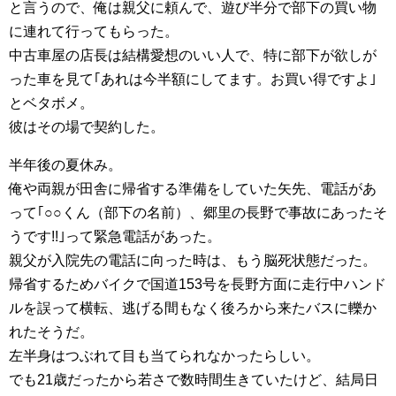
と言うので、俺は親父に頼んで、遊び半分で部下の買い物
に連れて行ってもらった。
中古車屋の店長は結構愛想のいい人で、特に部下が欲しが
った車を見て｢あれは今半額にしてます。お買い得ですよ｣
とベタボメ。
彼はその場で契約した。
半年後の夏休み。
俺や両親が田舎に帰省する準備をしていた矢先、電話があ
って｢○○くん（部下の名前）、郷里の長野で事故にあったそ
うです!!｣って緊急電話があった。
親父が入院先の電話に向った時は、もう脳死状態だった。
帰省するためバイクで国道153号を長野方面に走行中ハンド
ルを誤って横転、逃げる間もなく後ろから来たバスに轢か
れたそうだ。
左半身はつぶれて目も当てられなかったらしい。
でも21歳だったから若さで数時間生きていたけど、結局日