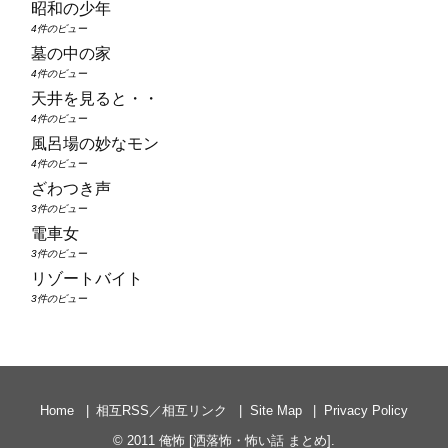
昭和の少年
4件のビュー
墓の中の家
4件のビュー
天井を見ると・・
4件のビュー
風呂場の妙なモン
4件のビュー
ざわつき声
3件のビュー
電車女
3件のビュー
リゾートバイト
3件のビュー
Home
相互RSS／相互リンク
Site Map
Privacy Policy
© 2011
俺怖 [洒落怖・怖い話 まとめ]
.