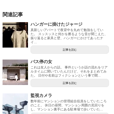
関連記事
ハンガーに掛けたジャージ
真新しいアパートで夜背中を丸めて勉強をしてい
た。 スッスッスと何かを擦るような音が聞こえた、
振り返ると家具と壁、ハンガーにかけてあったナ
イ...
記事を読む
バス停の女
これは友人からの話。 事件というか話の流れをリア
ルタイムに聞いていたんだけど、それをまとめてみ
た。 日付や名前はフィクションという事で聞...
記事を読む
監視カメラ
数年前にマンションの管理組合役員をしていたころ
のこと。 休日の昼間、マンション周囲の見回りを
し、マンション裏手にある駐車場で歩いていた...