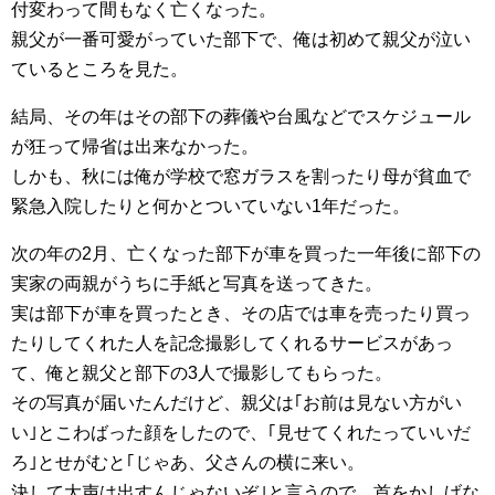
付変わって間もなく亡くなった。
親父が一番可愛がっていた部下で、俺は初めて親父が泣い
ているところを見た。
結局、その年はその部下の葬儀や台風などでスケジュール
が狂って帰省は出来なかった。
しかも、秋には俺が学校で窓ガラスを割ったり母が貧血で
緊急入院したりと何かとついていない1年だった。
次の年の2月、亡くなった部下が車を買った一年後に部下の
実家の両親がうちに手紙と写真を送ってきた。
実は部下が車を買ったとき、その店では車を売ったり買っ
たりしてくれた人を記念撮影してくれるサービスがあっ
て、俺と親父と部下の3人で撮影してもらった。
その写真が届いたんだけど、親父は｢お前は見ない方がい
い｣とこわばった顔をしたので、｢見せてくれたっていいだ
ろ｣とせがむと｢じゃあ、父さんの横に来い。
決して大声は出すんじゃないぞ｣と言うので、首をかしげな