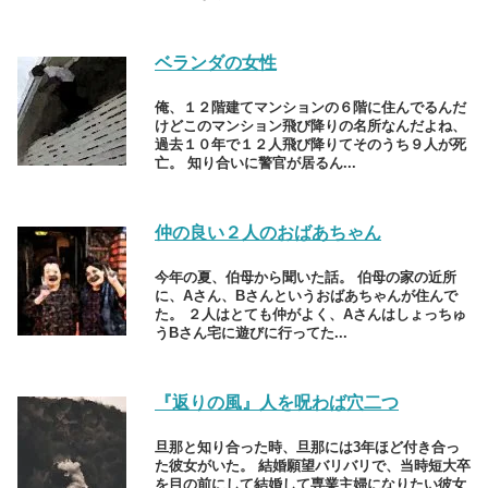
ベランダの女性
俺、１２階建てマンションの６階に住んでるんだ
けどこのマンション飛び降りの名所なんだよね、
過去１０年で１２人飛び降りてそのうち９人が死
亡。 知り合いに警官が居るん...
仲の良い２人のおばあちゃん
今年の夏、伯母から聞いた話。 伯母の家の近所
に、Aさん、Bさんというおばあちゃんが住んで
た。 ２人はとても仲がよく、Aさんはしょっちゅ
うBさん宅に遊びに行ってた...
『返りの風』人を呪わば穴二つ
旦那と知り合った時、旦那には3年ほど付き合っ
た彼女がいた。 結婚願望バリバリで、当時短大卒
を目の前にして結婚して専業主婦になりたい彼女