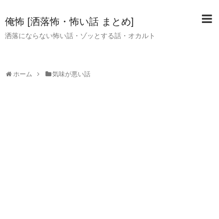
俺怖 [洒落怖・怖い話 まとめ]
洒落にならない怖い話・ゾッとする話・オカルト
ホーム
気味が悪い話