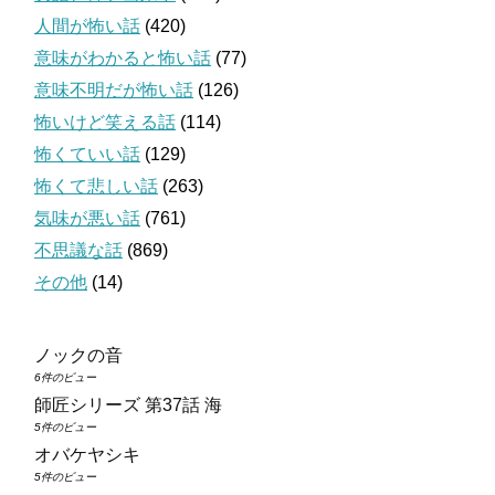
人間が怖い話
(420)
意味がわかると怖い話
(77)
意味不明だが怖い話
(126)
怖いけど笑える話
(114)
怖くていい話
(129)
怖くて悲しい話
(263)
気味が悪い話
(761)
不思議な話
(869)
その他
(14)
ノックの音
6件のビュー
師匠シリーズ 第37話 海
5件のビュー
オバケヤシキ
5件のビュー