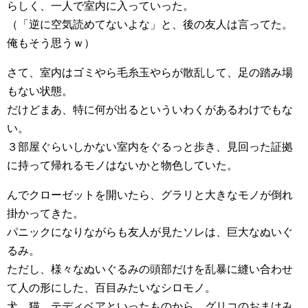
らしく、一人で室内に入っていった。
（「逆に空気読めてないよな」と、後の友人は言ってた。
俺もそう思うｗ）
さて、室内はゴミやら毛糸玉やらが散乱して、足の踏み場
もない状態。
だけどまあ、特に何が出るといういわくがあるわけでもな
い。
３部屋ぐらいしかない室内をぐるっと歩き、見回った証拠
に持って帰れるモノはないかと物色していた。
んでクローゼットを開いたら、グラリと大きなモノが倒れ
掛かってきた。
パニックになりながらも友人が見たソレは、巨大なぬいぐ
るみ。
ただし、様々なぬいぐるみの頭部だけを乱暴に縫い合わせ
て人の形にした、百目みたいなシロモノ。
犬、猫、テディベアといったものから、グリコのおまけみ