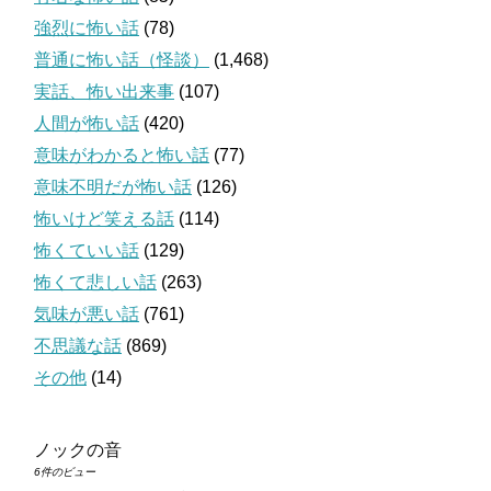
強烈に怖い話
(78)
普通に怖い話（怪談）
(1,468)
実話、怖い出来事
(107)
人間が怖い話
(420)
意味がわかると怖い話
(77)
意味不明だが怖い話
(126)
怖いけど笑える話
(114)
怖くていい話
(129)
怖くて悲しい話
(263)
気味が悪い話
(761)
不思議な話
(869)
その他
(14)
ノックの音
6件のビュー