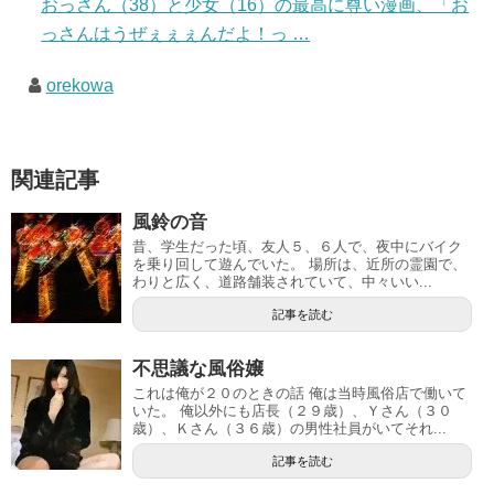
おっさん（38）と少女（16）の最高に尊い漫画、「お
っさんはうぜぇぇぇんだよ！っ …
orekowa
関連記事
風鈴の音
昔、学生だった頃、友人５、６人で、夜中にバイク
を乗り回して遊んでいた。 場所は、近所の霊園で、
わりと広く、道路舗装されていて、中々いい...
記事を読む
不思議な風俗嬢
これは俺が２０のときの話 俺は当時風俗店で働いて
いた。 俺以外にも店長（２９歳）、Ｙさん（３０
歳）、Ｋさん（３６歳）の男性社員がいてそれ...
記事を読む