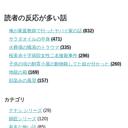
読者の反応が多い話
俺が家庭教師で行ったヤバイ家の話
(832)
サラダオイルの中身
(471)
火葬場の職員のトラウマ
(335)
桜美赤十字病院女性二名惨殺事件
(296)
子供の頃の飼育小屋の動物殺してた奴が分かった
(260)
地獄の箱
(169)
顔染みの風習
(157)
カテゴリ
ナナシ シリーズ
(29)
師匠シリーズ
(120)
有名な怖い話
(85)