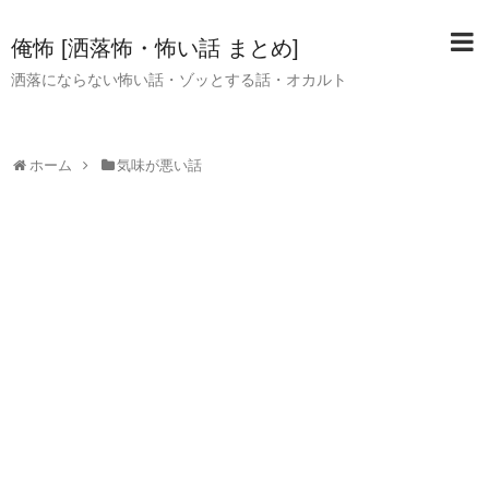
俺怖 [洒落怖・怖い話 まとめ]
洒落にならない怖い話・ゾッとする話・オカルト
ホーム
気味が悪い話