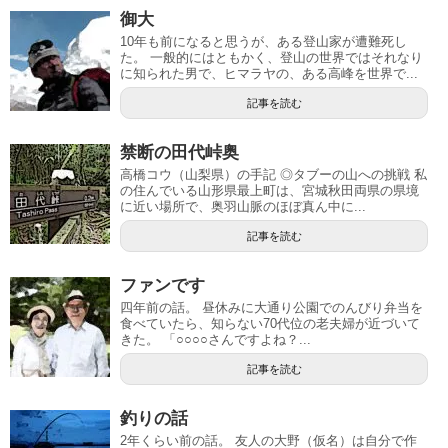
御大
10年も前になると思うが、ある登山家が遭難死し
た。 一般的にはともかく、登山の世界ではそれなり
に知られた男で、ヒマラヤの、ある高峰を世界で...
記事を読む
禁断の田代峠奥
高橋コウ（山梨県）の手記 ◎タブーの山への挑戦 私
の住んでいる山形県最上町は、宮城秋田両県の県境
に近い場所で、奥羽山脈のほぼ真ん中に...
記事を読む
ファンです
四年前の話。 昼休みに大通り公園でのんびり弁当を
食べていたら、知らない70代位の老夫婦が近づいて
きた。 「○○○○さんですよね？...
記事を読む
釣りの話
2年くらい前の話。 友人の大野（仮名）は自分で作