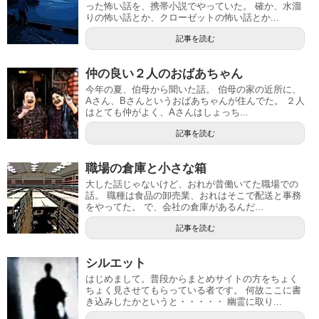
った怖い話を、携帯小説でやっていた。 確か、水溜
りの怖い話とか、クローゼットの怖い話とか...
記事を読む
仲の良い２人のおばあちゃん
今年の夏、伯母から聞いた話。 伯母の家の近所に、
Aさん、Bさんというおばあちゃんが住んでた。 ２人
はとても仲がよく、Aさんはしょっち...
記事を読む
職場の倉庫と小さな箱
大した話じゃないけど、おれが昔働いてた職場での
話。 職種は食品の卸売業、おれはそこで配送と事務
をやってた。 で、会社の倉庫があるんだ...
記事を読む
シルエット
はじめまして。普段からまとめサイトの方をちょく
ちょく見させてもらっている者です。 何故ここに書
き込みしたかというと・・・・・ 幽霊に取り...