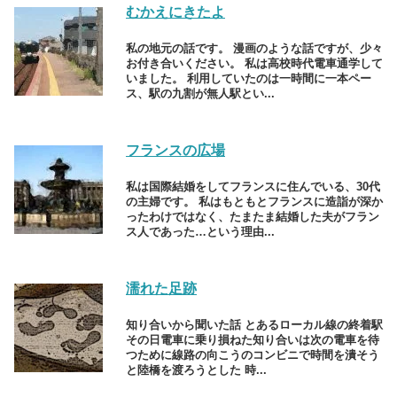
むかえにきたよ
私の地元の話です。 漫画のような話ですが、少々
お付き合いください。 私は高校時代電車通学して
いました。 利用していたのは一時間に一本ペー
ス、駅の九割が無人駅とい...
フランスの広場
私は国際結婚をしてフランスに住んでいる、30代
の主婦です。 私はもともとフランスに造詣が深か
ったわけではなく、たまたま結婚した夫がフラン
ス人であった…という理由...
濡れた足跡
知り合いから聞いた話 とあるローカル線の終着駅
その日電車に乗り損ねた知り合いは次の電車を待
つために線路の向こうのコンビニで時間を潰そう
と陸橋を渡ろうとした 時...