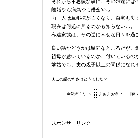
それから不思議な事に、その娘達には
離婚やら病気やら借金やら…。
内一人は旦那様が亡くなり、自宅も失
現在は何処に居るのかも知らない…。
私達家族は、その逆に幸せな日々を過
良い話かどうかは疑問なところだが、
祖母が憑いているのか、付いているの
嫁姑でも、実の親子以上の関係になれ
★この話の怖さはどうでした？
全然怖くない
まぁまぁ怖い
怖い
スポンサーリンク