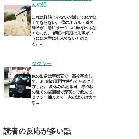
んの話
これは怪談じゃないが話しておかな
くてならない。 僕のオカルト道の
師匠が、急にサークルに顔を出さな
くなった。 師匠の同期の先輩がい
うには大学にも来てないとのこ
と。...
タクシー
俺の出身は宇都宮で、高校卒業し
て、3年制の専門学校行くために上
京した。 夏休みのある日、赤羽駅
の近くの居酒屋で深夜まで飲んで、
タクシー捕まえて、家の近くの大き
な...
読者の反応が多い話