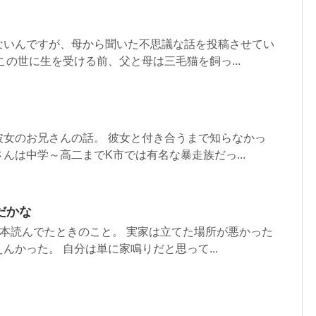
ないんですが、母から聞いた不思議な話を投稿させてい
この世に生を受ける前、父と母は三毛猫を飼っ...
彼女のお兄さんの話。 彼女と付き合うまで知らなかっ
んは中学～高二までK市では有名な暴走族だっ...
だかな
本読んでたときのこと。 実家は立てた場所が悪かった
んかった。 自分は単に家鳴りだと思って...