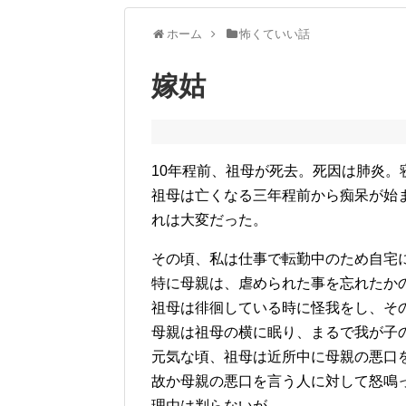
ホーム
怖くていい話
嫁姑
10年程前、祖母が死去。死因は肺炎。
祖母は亡くなる三年程前から痴呆が始
れは大変だった。
その頃、私は仕事で転勤中のため自宅
特に母親は、虐められた事を忘れたか
祖母は徘徊している時に怪我をし、そ
母親は祖母の横に眠り、まるで我が子
元気な頃、祖母は近所中に母親の悪口
故か母親の悪口を言う人に対して怒鳴
理由は判らないが、