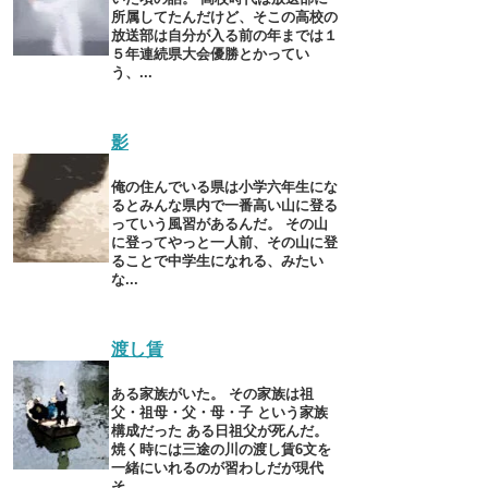
所属してたんだけど、そこの高校の
放送部は自分が入る前の年までは１
５年連続県大会優勝とかってい
う、...
影
俺の住んでいる県は小学六年生にな
るとみんな県内で一番高い山に登る
っていう風習があるんだ。 その山
に登ってやっと一人前、その山に登
ることで中学生になれる、みたい
な...
渡し賃
ある家族がいた。 その家族は祖
父・祖母・父・母・子 という家族
構成だった ある日祖父が死んだ。
焼く時には三途の川の渡し賃6文を
一緒にいれるのが習わしだが現代
そ...