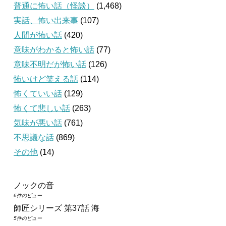
普通に怖い話（怪談）
(1,468)
実話、怖い出来事
(107)
人間が怖い話
(420)
意味がわかると怖い話
(77)
意味不明だが怖い話
(126)
怖いけど笑える話
(114)
怖くていい話
(129)
怖くて悲しい話
(263)
気味が悪い話
(761)
不思議な話
(869)
その他
(14)
ノックの音
6件のビュー
師匠シリーズ 第37話 海
5件のビュー