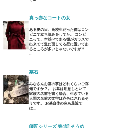
真っ赤なコートの女
ある夏の日、高校生だった俺はコン
ビニで立ち読みをしてた。 コンビ
ニって、本並べてある棚がガラスで
出来てて道に面してる壁に置いてあ
るところが多いじゃないですが？
...
墓石
みなさんお墓の事はどれくらいご存
知ですか？。 お墓は用意しといて
家族の名前を書く場合、生きている
人間の名前の文字は赤色にされるそ
うです。 お墓自体の色も最近で
は...
師匠シリーズ 第4話 そうめ