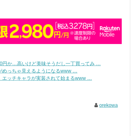
250円か…高いけど美味そうだし一丁買ってみ …
めっちゃ見えるようになるwww …
エッチキャラが実装されて始まるwww …
orekowa