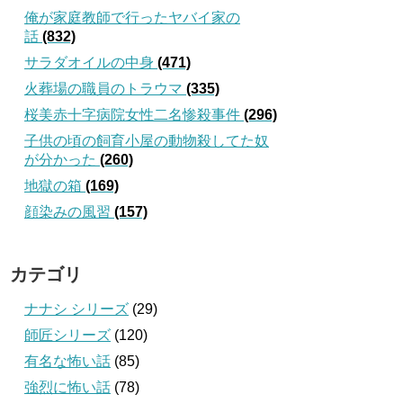
俺が家庭教師で行ったヤバイ家の
話
(832)
サラダオイルの中身
(471)
火葬場の職員のトラウマ
(335)
桜美赤十字病院女性二名惨殺事件
(296)
子供の頃の飼育小屋の動物殺してた奴
が分かった
(260)
地獄の箱
(169)
顔染みの風習
(157)
カテゴリ
ナナシ シリーズ
(29)
師匠シリーズ
(120)
有名な怖い話
(85)
強烈に怖い話
(78)