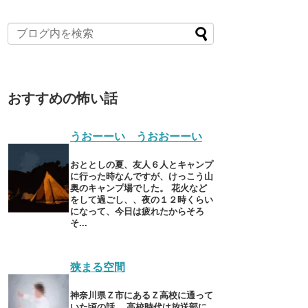
おすすめの怖い話
うおーーい うおおーーい
おととしの夏、友人６人とキャンプ
に行った時なんですが、けっこう山
奥のキャンプ場でした。 花火など
をして過ごし、、夜の１２時くらい
になって、今日は疲れたからそろ
そ...
狭まる空間
神奈川県Ｚ市にあるＺ高校に通って
いた頃の話。 高校時代は放送部に