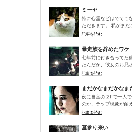
ミーヤ
特に心霊などはでてこ
ただきます。 私がまだ
記事を読む
暴走族を辞めたワケ
七年前に付き合ってた
たんだが、彼女のお兄さ
記事を読む
まだかなまだかなま
夜に自室の２Fで一人で
のか、ラップ現象が耐え
記事を読む
墓参り来い