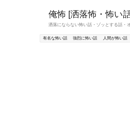
俺怖 [洒落怖・怖い話
洒落にならない怖い話・ゾッとする話・
有名な怖い話
強烈に怖い話
人間が怖い話