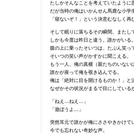
たしかそんなことを考えていたように
だが当時の俺はいかんせん馬鹿な小学
「寝ないぞ！」という決意むなしく再
そして眠りに落ちるその瞬間、またし
しかも今度は昨日と違う。誰かがいる
腹の上に乗ったそいつは、たぶん笑っ
そいつの笑い声がかすかに聞こえる。
もう一人、俺の真横（親たちのいない
誰かが座って俺を覗き込んでる。
俺は「絶対に目を開けるものか！」と
なぜかその状況がまるで目にしている
「ねえ…ねえ…」
「遊ぼうよ…」
突然耳元で誰かが俺にささやきかけて
今でも忘れない奇妙な声。