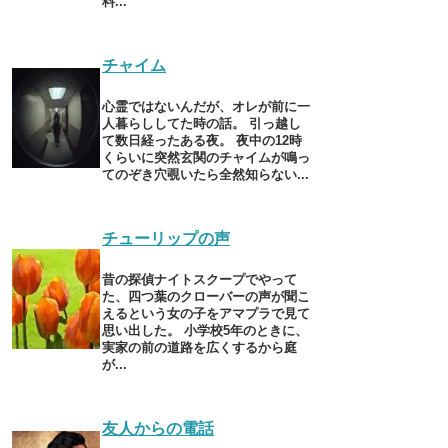
料...
チャイム
心霊ではないんだが、オレが前に一
人暮らししてた時の話。 引っ越し
て数日経ったある夜。 夜中の12時
くらいに突然玄関のチャイムが鳴っ
てのぞき穴覗いたら全然知らない...
チューリップの声
昔の探偵ナイトスクープでやって
た、四つ葉のクローバーの声が聞こ
えるという女の子をアマプラで見て
思い出した。 小学校5年のときに、
実家の前の道路を広くするから庭
が...
友人からの電話