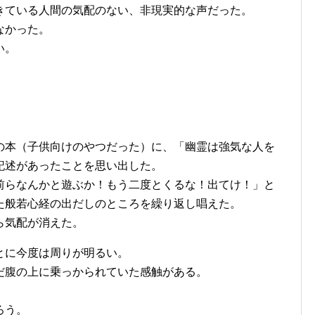
きている人間の気配のない、非現実的な声だった。
なかった。
い。
の本（子供向けのやつだった）に、「幽霊は強気な人を
記述があったことを思い出した。
前らなんかと遊ぶか！もう二度とくるな！出てけ！」と
た般若心経の出だしのところを繰り返し唱えた。
ら気配が消えた。
とに今度は周りが明るい。
だ腹の上に乗っかられていた感触がある。
ろう。