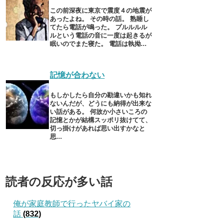
この前深夜に東京で震度４の地震が
あったよね。 その時の話。 熟睡し
てたら電話が鳴った。 プルルルル
ルという電話の音に一度は起きるが
眠いのでまた寝た。 電話は執拗...
記憶が合わない
もしかしたら自分の勘違いかも知れ
ないんだが、どうにも納得が出来な
い話がある。 何故か小さいころの
記憶とかが結構スッポリ抜けてて、
切っ掛けがあれば思い出すかなと
思...
読者の反応が多い話
俺が家庭教師で行ったヤバイ家の
話
(832)