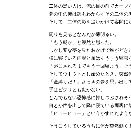
二体の黒い人は、俺の目の前でカーブ
夢の中の俺は訳もわからずその二体の
そして、二体の影を追いかけて客間に
周りを見るとなんだか薄明るい。
「もう朝か」と漠然と思った。
しかし変な夢を見たおかげで胸がどき
横に寝ている両親と弟はすうすう寝息
「起こされるまでもう一回寝よう」そ
そしてウトウトとし始めたとき、突然
「金縛りだ！」さっきの夢を思い出し
手はピクリとも動かない。
とんでもない恐怖感に押しつぶされそ
何とか声を出して隣に寝ている両親に
「ヒューヒュー」というかすれたよう
そうこうしているうちに体が突然動く