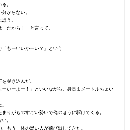
いる。
か分からない。
に思う。
は「だから！」と言って、
で「もーいいかーい？」という
下を覗き込んだ。
もーいーよー！」といいながら、身長１メートルちょい
た。
たまりがものすごい勢いで俺のほうに駆けてくる。
ない。
の、もう一体の黒い人が飛び出してきた。