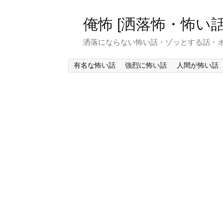
俺怖 [洒落怖・怖い話
洒落にならない怖い話・ゾッとする話・
有名な怖い話
強烈に怖い話
人間が怖い話