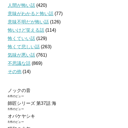
人間が怖い話
(420)
意味がわかると怖い話
(77)
意味不明だが怖い話
(126)
怖いけど笑える話
(114)
怖くていい話
(129)
怖くて悲しい話
(263)
気味が悪い話
(761)
不思議な話
(869)
その他
(14)
ノックの音
6件のビュー
師匠シリーズ 第37話 海
5件のビュー
オバケヤシキ
5件のビュー