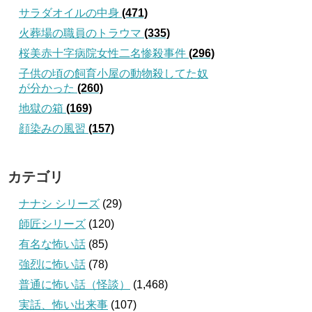
サラダオイルの中身
(471)
火葬場の職員のトラウマ
(335)
桜美赤十字病院女性二名惨殺事件
(296)
子供の頃の飼育小屋の動物殺してた奴
が分かった
(260)
地獄の箱
(169)
顔染みの風習
(157)
カテゴリ
ナナシ シリーズ
(29)
師匠シリーズ
(120)
有名な怖い話
(85)
強烈に怖い話
(78)
普通に怖い話（怪談）
(1,468)
実話、怖い出来事
(107)