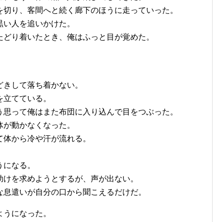
を切り、客間へと続く廊下のほうに走っていった。
黒い人を追いかけた。
たどり着いたとき、俺はふっと目が覚めた。
どきして落ち着かない。
を立てている。
う思って俺はまた布団に入り込んで目をつぶった。
体が動かなくなった。
て体から冷や汗が流れる。
うになる。
助けを求めようとするが、声が出ない。
な息遣いが自分の口から聞こえるだけだ。
ようになった。