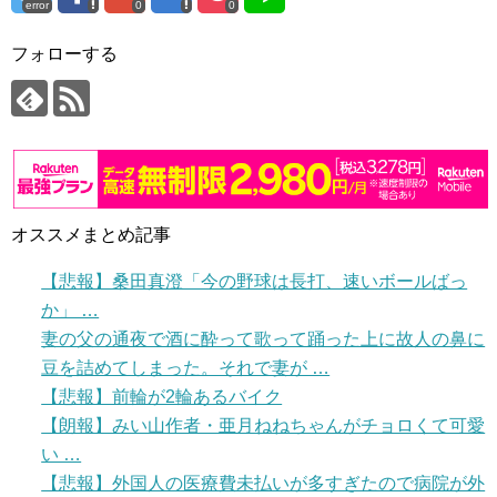
error
0
0
フォローする
オススメまとめ記事
【悲報】桑田真澄「今の野球は長打、速いボールばっ
か」 …
妻の父の通夜で酒に酔って歌って踊った上に故人の鼻に
豆を詰めてしまった。それで妻が …
【悲報】前輪が2輪あるバイク
【朗報】みい山作者・亜月ねねちゃんがチョロくて可愛
い …
【悲報】外国人の医療費未払いが多すぎたので病院が外