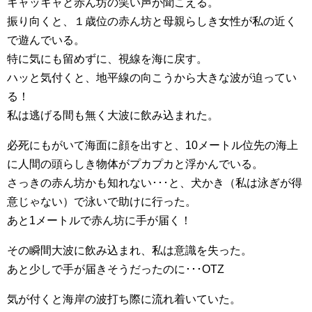
キャッキャと赤ん坊の笑い声が聞こえる。
振り向くと、１歳位の赤ん坊と母親らしき女性が私の近く
で遊んでいる。
特に気にも留めずに、視線を海に戻す。
ハッと気付くと、地平線の向こうから大きな波が迫ってい
る！
私は逃げる間も無く大波に飲み込まれた。
必死にもがいて海面に顔を出すと、10メートル位先の海上
に人間の頭らしき物体がプカプカと浮かんでいる。
さっきの赤ん坊かも知れない･･･と、犬かき（私は泳ぎが得
意じゃない）で泳いで助けに行った。
あと1メートルで赤ん坊に手が届く！
その瞬間大波に飲み込まれ、私は意識を失った。
あと少しで手が届きそうだったのに･･･OTZ
気が付くと海岸の波打ち際に流れ着いていた。