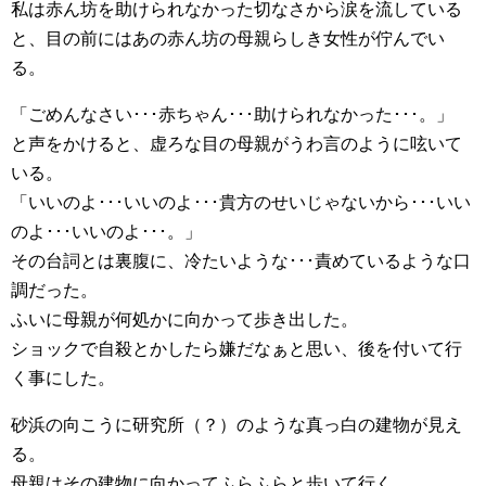
私は赤ん坊を助けられなかった切なさから涙を流している
と、目の前にはあの赤ん坊の母親らしき女性が佇んでい
る。
「ごめんなさい･･･赤ちゃん･･･助けられなかった･･･。」
と声をかけると、虚ろな目の母親がうわ言のように呟いて
いる。
「いいのよ･･･いいのよ･･･貴方のせいじゃないから･･･いい
のよ･･･いいのよ･･･。」
その台詞とは裏腹に、冷たいような･･･責めているような口
調だった。
ふいに母親が何処かに向かって歩き出した。
ショックで自殺とかしたら嫌だなぁと思い、後を付いて行
く事にした。
砂浜の向こうに研究所（？）のような真っ白の建物が見え
る。
母親はその建物に向かってふらふらと歩いて行く。