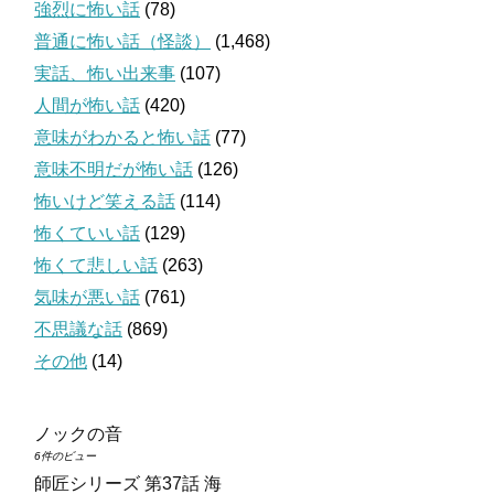
強烈に怖い話
(78)
普通に怖い話（怪談）
(1,468)
実話、怖い出来事
(107)
人間が怖い話
(420)
意味がわかると怖い話
(77)
意味不明だが怖い話
(126)
怖いけど笑える話
(114)
怖くていい話
(129)
怖くて悲しい話
(263)
気味が悪い話
(761)
不思議な話
(869)
その他
(14)
ノックの音
6件のビュー
師匠シリーズ 第37話 海