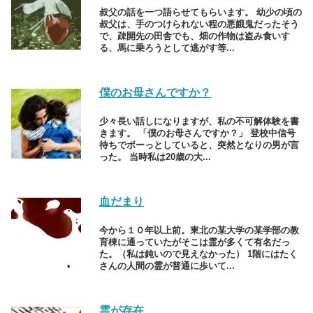
叔父の話を一つ語らせてもらいます。 幼少の頃の
叔父は、手のつけられない程の悪餓鬼だったそう
で、疎開先の田舎でも、畑の作物は盗み食いす
る、馬に乗ろうとして逃がす等...
僕のお母さんですか？
少々長い話しになりますが、私の不可解体験を書
きます。 「僕のお母さんですか？」 登校中信号
待ちでボーっとしていると、突然となりの男が言
った。 当時私は20歳の大...
血だまり
今から１０年以上前。東北の某大学の某学部の教
育棟に通っていたがそこは霊が多くて有名だっ
た。（私は鈍いので見えなかった） 1階にはたく
さんの人間の霊が普通に歩いて...
霊が存在