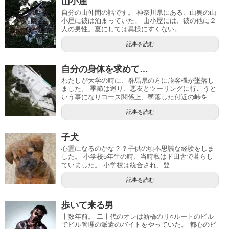
山小屋
自分の山仲間の話です。 神奈川県にある、山奥の山
小屋に彼は泊まっていた。 山小屋には、彼の他に２
人の男性。夏にしては異様にすくない。...
記事を読む
自分の身体を求めて…
わたしが大学の時に、群馬県の方に旅客機が墜落し
ました。 季節は巡り、悪友とツーリングに行こうと
いう事になりコース関係上、墜落した付近の峠を...
記事を読む
子犬
心霊になるのかな？？子供の頃不思議な経験をしま
した。 小学校5年生の時、当時私はド田舎で暮らし
ていました。 小学校は統合され、登...
記事を読む
歩いて来る男
十数年前。 二十代のオレは新橋のリ○ルートのビル
でビル管理の派遣のバイトをやっていた。 都心のビ