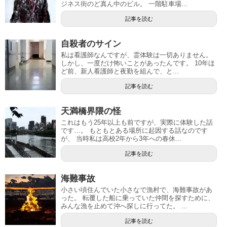
ジネス街のど真ん中のビル。 一階駐車場...
記事を読む
自殺者のサイン
私は看護師なんですが、霊体験は一切ありません。
しかし、一度だけ怖いことがあったんです。 10年ほ
ど前、新人看護師と夜勤を組んで、と...
記事を読む
天満橋界隈の怪
これはもう25年以上も前ですが、実際に体験した話
です…。 もともとある場所に起因する話なのです
が、 当時私は高校2年から3年への春休...
記事を読む
海難事故
小さい頃住んでいた小さなで漁村で、海難事故があ
った。 転覆した船に乗っていた仲間を探すために、
みんな漁を止めて沖へ探しに行ってた。 ...
記事を読む