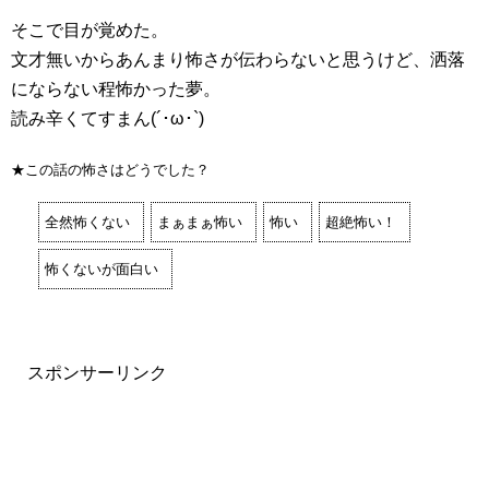
そこで目が覚めた。
文才無いからあんまり怖さが伝わらないと思うけど、洒落
にならない程怖かった夢。
読み辛くてすまん(´･ω･`)
★この話の怖さはどうでした？
全然怖くない
まぁまぁ怖い
怖い
超絶怖い！
怖くないが面白い
スポンサーリンク