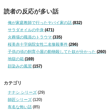
読者の反応が多い話
俺が家庭教師で行ったヤバイ家の話
(832)
サラダオイルの中身
(471)
火葬場の職員のトラウマ
(335)
桜美赤十字病院女性二名惨殺事件
(296)
子供の頃の飼育小屋の動物殺してた奴が分かった
(260)
地獄の箱
(169)
顔染みの風習
(157)
カテゴリ
ナナシ シリーズ
(29)
師匠シリーズ
(120)
有名な怖い話
(85)