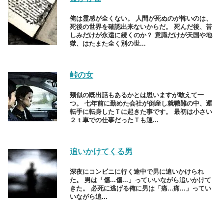
俺は霊感が全くない。 人間が死ぬのが怖いのは、
死後の世界を確認出来ないからだ。 死んだ後、苦
しみだけが永遠に続くのか？ 意識だけが天国や地
獄、はたまた全く別の世...
峠の女
類似の既出話もあるかとは思いますが敢えて一
つ。 七年前に勤めた会社が倒産し就職難の中、運
転手に転身したＴに起きた事です。 最初は小さい
２ｔ車での仕事だったＴも運...
追いかけてくる男
深夜にコンビニに行く途中で男に追いかけられ
た。 男は「傷...傷...」っていいながら追いかけて
きた。 必死に逃げる俺に男は「痛...痛...」ってい
いながら追...