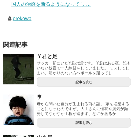
国人の治療を断るようになってし …
orekowa
関連記事
Ｙ君と足
サッカー部にいたY君の話です。 Y君はある夜、誰も
いない校庭で一人練習をしていました。 ミスしてし
まい、明かりのない方へボールを蹴ってし...
記事を読む
亨
母から聞いた自分が生まれる前の話。 家を増築する
ことになったのですが、大工さんに怪我や病気が頻
発してなかなか工程が進まず、なにかあるか...
記事を読む