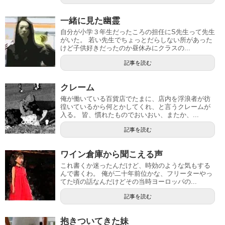
一緒に見た幽霊
自分が小学３年生だったころの担任にS先生って先生
がいた。 若い先生でちょっとだらしない所があった
けど子供好きだったのか昼休みにクラスの...
記事を読む
クレーム
俺が働いている百貨店でたまに、店内を浮浪者が彷
徨いているから何とかしてくれ、と言うクレームが
入る。 皆、慣れたものでおいおい、またか、...
記事を読む
ワイン倉庫から聞こえる声
これ書くか迷ったんだけど、時効のような気もする
んで書くわ。 俺が二十年前位かな、フリーターやっ
てた頃の話なんだけどその当時ヨーロッパの...
記事を読む
抱きついてきた妹