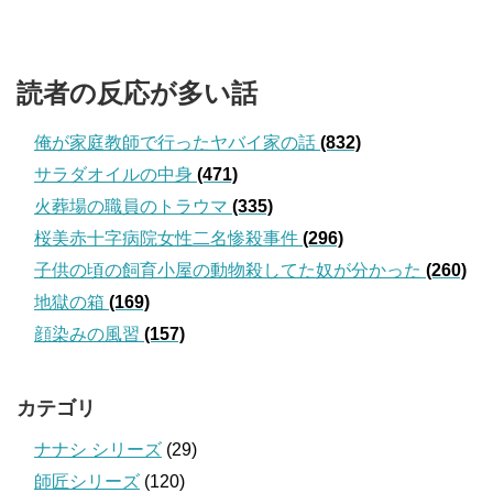
読者の反応が多い話
俺が家庭教師で行ったヤバイ家の話
(832)
サラダオイルの中身
(471)
火葬場の職員のトラウマ
(335)
桜美赤十字病院女性二名惨殺事件
(296)
子供の頃の飼育小屋の動物殺してた奴が分かった
(260)
地獄の箱
(169)
顔染みの風習
(157)
カテゴリ
ナナシ シリーズ
(29)
師匠シリーズ
(120)