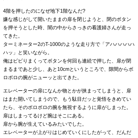
4階を押したのになぜ地下1階なんだ?
嫌な感じがして開いたままの扉を閉じようと、閉のボタン
を押そうとした時、闇の中からさっきの看護婦さんが走っ
てきた。
ターミネーター2のT-1000のような走り方で「アハハハハハ
ハッ」と笑いながら。
俺はビビりまくってボタンを何回も連続で押した、扉が閉
まるまであと少し、あと10cmというところで、隙間からボ
ロボロの腕がニューッと出てきた。
エレベーターの扉になんか物とかが挟まってしまうと、扉
はまた開いてしまうので、もう駄目だッと覚悟をきめてい
たら、そのボロボロの腕を無視するように扉がしまった。
扉はしまってるけど腕はそこにある。
扉から腕が生えているみたいでした。
エレベーターが上がりはじめていくにしたがって、だんだ