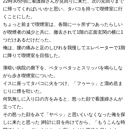
22時30分頃に看護婦さんが見回りに来た、次の見回りまで
に帰ってくればいいかと思い、タバコを持って喫煙室に行
くことにした。
ちょっと前まで喫煙室は、各階に一ヶ所ずつあったらしい
が喫煙者の減少と共に、撤去されて1階の正面玄関の横に1
つだけあるだけだった。
俺は、腰の痛みと足のしびれを我慢してエレベーターで1階
に降りて喫煙室を目指した。
薄暗い病院の廊下を、ペタッペタッとスリッパを鳴らしな
がら歩き喫煙室についた。
イスに座ってタバコに火をつけ、「フゥーッ」と溜め息ま
じりに煙を吐いた。
何気無しに入り口の方をみると、怒った顔で看護婦さんが
立ってた。
その怒った顔をみて「ヤベッ」と思い( いなくなった俺を探
しに来たと思った )時計に目を向けてから、「もうこんな時