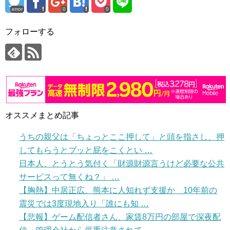
error
0
0
フォローする
オススメまとめ記事
うちの親父は「ちょっとここ押して」と頭を指さし、押
してもらうとブッと屁をこくとい …
日本人、とうとう気付く「財源財源言うけど必要な公共
サービスって無くね？」 …
【胸熱】中居正広、熊本に人知れず支援か 10年前の
震災では3度現地入り「誰にも知 …
【悲報】ゲーム配信者さん、家賃8万円の部屋で深夜配