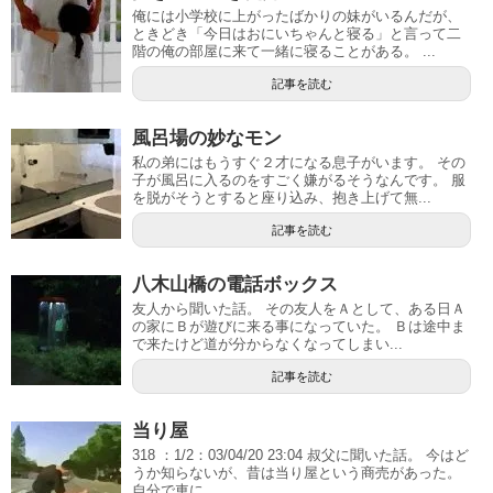
俺には小学校に上がったばかりの妹がいるんだが、
ときどき「今日はおにいちゃんと寝る」と言って二
階の俺の部屋に来て一緒に寝ることがある。 ...
記事を読む
風呂場の妙なモン
私の弟にはもうすぐ２才になる息子がいます。 その
子が風呂に入るのをすごく嫌がるそうなんです。 服
を脱がそうとすると座り込み、抱き上げて無...
記事を読む
八木山橋の電話ボックス
友人から聞いた話。 その友人をＡとして、ある日Ａ
の家にＢが遊びに来る事になっていた。 Ｂは途中ま
で来たけど道が分からなくなってしまい...
記事を読む
当り屋
318 ：1/2：03/04/20 23:04 叔父に聞いた話。 今はど
うか知らないが、昔は当り屋という商売があった。
自分で車に...