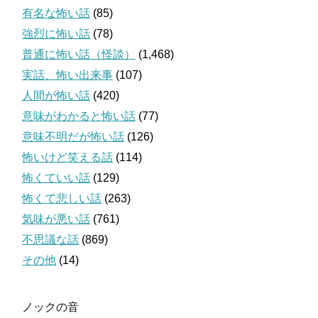
有名な怖い話
(85)
強烈に怖い話
(78)
普通に怖い話（怪談）
(1,468)
実話、怖い出来事
(107)
人間が怖い話
(420)
意味がわかると怖い話
(77)
意味不明だが怖い話
(126)
怖いけど笑える話
(114)
怖くていい話
(129)
怖くて悲しい話
(263)
気味が悪い話
(761)
不思議な話
(869)
その他
(14)
ノックの音