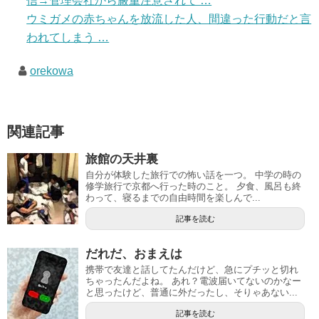
信→管理会社から厳重注意されて …
ウミガメの赤ちゃんを放流した人、間違った行動だと言
われてしまう …
orekowa
関連記事
旅館の天井裏
自分が体験した旅行での怖い話を一つ。 中学の時の
修学旅行で京都へ行った時のこと。 夕食、風呂も終
わって、寝るまでの自由時間を楽しんで...
記事を読む
だれだ、おまえは
携帯で友達と話してたんだけど、急にプチッと切れ
ちゃったんだよね。 あれ？電波届いてないのかなー
と思ったけど、普通に外だったし、そりゃあない...
記事を読む