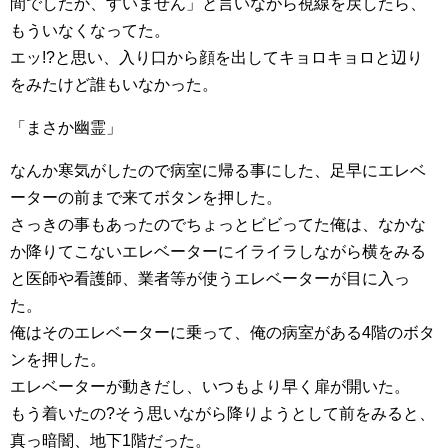
間でしたか、すいません」と言いながら視線を戻したら、
もういなくなってた。
エッ!?と思い、入り口から顔を出してキョロキョロと辺り
をみたけど誰もいなかった。
「まさか幽霊」
なんか寒気がしたので病室に帰る事にした、足早にエレベ
ーターの前まで来てボタンを押した。
さっきの事もあったのでちょっとビビってた俺は、なかな
か降りてこないエレベーターにイライラしながら横をみる
と医師や看護師、業者等が使うエレベーターが目に入っ
た。
俺はそのエレベーターに乗って、俺の病室がある4階のボタ
ンを押した。
エレベーターが動きだし、いつもより早く扉が開いた。
もう着いたの?そう思いながら降りようとして前をみると、
真っ暗闇、地下1階だった。