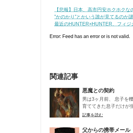
【悲報】日本、高市円安ホクホクな
”かのかり”とかいう誰が見てるのか謎
最近のHUNTER×HUNTER、フィ
Error: Feed has an error or is not valid.
関連記事
悪魔との契約
男は3ヶ月前、 息子を
育ててきた息子だけが生
記事を読む
父からの携帯メール