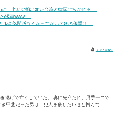
のに上半期の輸出額が台湾と韓国に抜かれる …
の漫画www …
ジカル全然関係なくなってない？GIの修業は …
orekowa
轢き逃げで亡くしていた。 妻に先立たれ、男手一つで
き甲斐だった男は、犯人を殺したいほど憎んで...