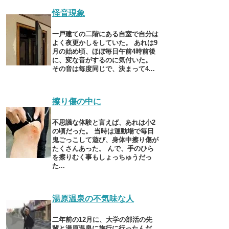
怪音現象
一戸建ての二階にある自室で自分は
よく夜更かしをしていた。 あれは9
月の始め頃、ほぼ毎日午前4時前後
に、変な音がするのに気付いた。
その音は毎度同じで、決まって4...
擦り傷の中に
不思議な体験と言えば、あれは小2
の頃だった。 当時は運動場で毎日
鬼ごっこして遊び、身体中擦り傷が
たくさんあった。 んで、手のひら
を擦りむく事もしょっちゅうだっ
た...
湯原温泉の不気味な人
二年前の12月に、大学の部活の先
輩と湯原温泉に旅行に行ったんだ。