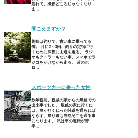
崩れて、撮影どころじゃなくなり
ま...
聞こえますか？
趣味は釣りで、古い車に乗ってる
俺。 月に2～3回、釣りの定宿に行
くために深夜に山道を走る。 ラジ
オもクーラーもない車、スマホでラ
ジコをかけながら走る。 昔のボ
ロ...
スポーツカーに乗った女性
数年程前、親戚の家からの帰路での
出来事でした。 親戚の家に行くに
は、曲がりくねった峠道を通らねば
ならず、帰り道も当然そこを通る事
になります。 私は車の運転が苦
手...