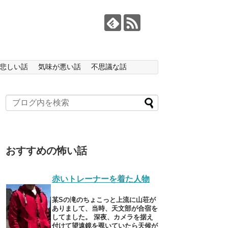
悲しい話
気味が悪い話
不思議な話
おすすめの怖い話
赤いトレーナーを着た人物
某Sの滝のちょこっと上流に山荘が
ありまして、当時、天文部が合宿を
してました。 深夜、カメラを据え
付けて望遠鏡を覗いていたら天候が