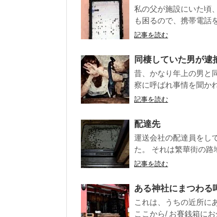
私の父が施設にいた頃
も困るので、携帯電話を持
記事を読む
同棲していた男が逮
昔、かなり年上の男と同
察に呼ばれ事情を聞かれ
記事を読む
配達先
運送会社の配達員をし
た。 それは繁華街の路
記事を読む
ある神社にまつわる
これは、うちの近所にあ
ここから/ お賽銭箱にお