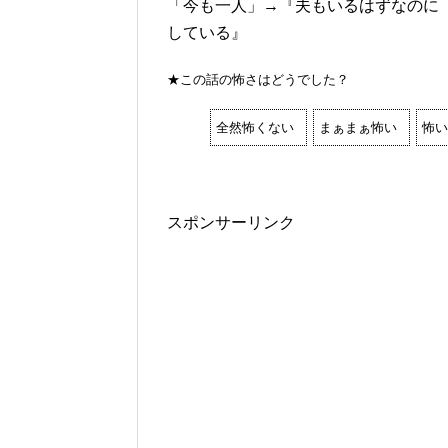
「今も一人」→『夫もいるはずなのに
している』
★この話の怖さはどうでした？
全然怖くない
まぁまぁ怖い
怖い
スポンサーリンク