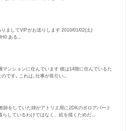
ましてVIPがお送りします 2010/01/02(土)
JH0 ある...
層マンションに住んでいます 彼は14階に住んでいるた
です｡ これは､仕事が長引い...
の教師をしていた姉がアトリエ用に2DKのボロアパート
暮らしているわけではなく、絵を描くためだ...