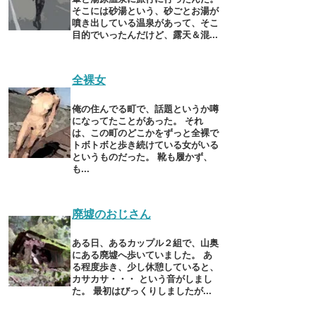
そこには砂湯という、砂ごとお湯が
噴き出している温泉があって、そこ
目的でいったんだけど、露天＆混...
全裸女
俺の住んでる町で、話題というか噂
になってたことがあった。 それ
は、この町のどこかをずっと全裸で
トボトボと歩き続けている女がいる
というものだった。 靴も履かず、
も...
廃墟のおじさん
ある日、あるカップル２組で、山奥
にある廃墟へ歩いていました。 あ
る程度歩き、少し休憩していると、
カサカサ・・・ という音がしまし
た。 最初はびっくりしましたが...