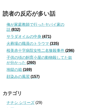
読者の反応が多い話
俺が家庭教師で行ったヤバイ家の
話
(832)
サラダオイルの中身
(471)
火葬場の職員のトラウマ
(335)
桜美赤十字病院女性二名惨殺事件
(296)
子供の頃の飼育小屋の動物殺してた奴
が分かった
(260)
地獄の箱
(169)
顔染みの風習
(157)
カテゴリ
ナナシ シリーズ
(29)