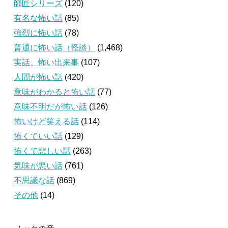
師匠シリーズ
(120)
有名な怖い話
(85)
強烈に怖い話
(78)
普通に怖い話（怪談）
(1,468)
実話、怖い出来事
(107)
人間が怖い話
(420)
意味がわかると怖い話
(77)
意味不明だが怖い話
(126)
怖いけど笑える話
(114)
怖くていい話
(129)
怖くて悲しい話
(263)
気味が悪い話
(761)
不思議な話
(869)
その他
(14)