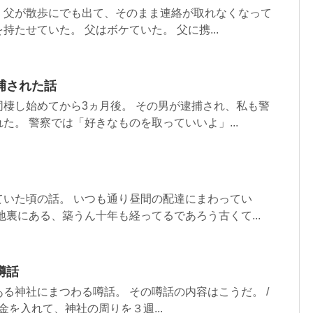
、父が散歩にでも出て、そのまま連絡が取れなくなって
たせていた。 父はボケていた。 父に携...
捕された話
棲し始めてから3ヵ月後。 その男が逮捕され、私も警
た。 警察では「好きなものを取っていいよ」...
ていた頃の話。 いつも通り昼間の配達にまわってい
地裏にある、築うん十年も経ってるであろう古くて...
噂話
る神社にまつわる噂話。 その噂話の内容はこうだ。 /
金を入れて、神社の周りを３週...