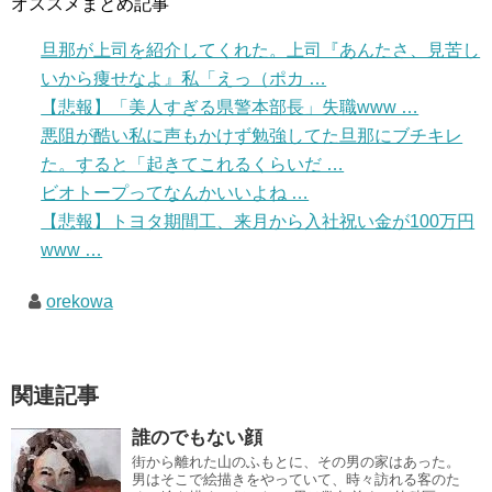
オススメまとめ記事
旦那が上司を紹介してくれた。上司『あんたさ、見苦し
いから痩せなよ』私「えっ（ポカ …
【悲報】「美人すぎる県警本部長」失職www …
悪阻が酷い私に声もかけず勉強してた旦那にブチキレ
た。すると「起きてこれるくらいだ …
ビオトープってなんかいいよね …
【悲報】トヨタ期間工、来月から入社祝い金が100万円
www …
orekowa
関連記事
誰のでもない顔
街から離れた山のふもとに、その男の家はあった。
男はそこで絵描きをやっていて、時々訪れる客のた