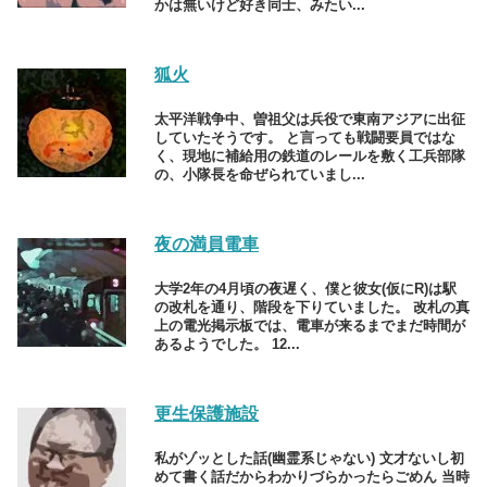
かは無いけど好き同士、みたい...
狐火
太平洋戦争中、曽祖父は兵役で東南アジアに出征
していたそうです。 と言っても戦闘要員ではな
く、現地に補給用の鉄道のレールを敷く工兵部隊
の、小隊長を命ぜられていまし...
夜の満員電車
大学2年の4月頃の夜遅く、僕と彼女(仮にR)は駅
の改札を通り、階段を下りていました。 改札の真
上の電光掲示板では、電車が来るまでまだ時間が
あるようでした。 12...
更生保護施設
私がゾッとした話(幽霊系じゃない) 文才ないし初
めて書く話だからわかりづらかったらごめん 当時