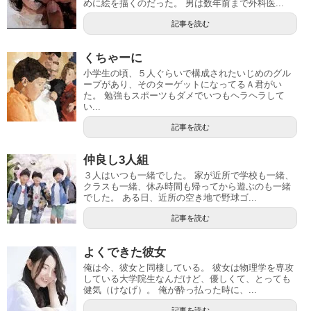
めに絵を描くのだった。 男は数年前まで外科医...
記事を読む
くちゃーに
小学生の頃、５人ぐらいで構成されたいじめのグル
ープがあり、そのターゲットになってるＡ君がい
た。 勉強もスポーツもダメでいつもヘラヘラして
い...
記事を読む
仲良し3人組
３人はいつも一緒でした。 家が近所で学校も一緒、
クラスも一緒、休み時間も帰ってから遊ぶのも一緒
でした。 ある日、近所の空き地で野球ゴ...
記事を読む
よくできた彼女
俺は今、彼女と同棲している。 彼女は物理学を専攻
している大学院生なんだけど、優しくて、とっても
健気（けなげ）。 俺が酔っ払った時に、...
記事を読む