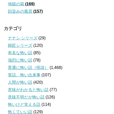
地獄の箱
(169)
顔染みの風習
(157)
カテゴリ
ナナシ シリーズ
(29)
師匠シリーズ
(120)
有名な怖い話
(85)
強烈に怖い話
(78)
普通に怖い話（怪談）
(1,468)
実話、怖い出来事
(107)
人間が怖い話
(420)
意味がわかると怖い話
(77)
意味不明だが怖い話
(126)
怖いけど笑える話
(114)
怖くていい話
(129)