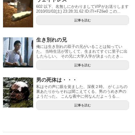
602 以下、名無しにかわりましてVIPがお送りします
2010/01/02(土) 23:28:31.62 ID:iTI+FZ6e0 この...
記事を読む
生き別れの兄
俺には生き別れの双子の兄がいることは知ってい
た。 当時生活が苦しくて、生まれてすぐに里子に出
したらしい。 その兄に大学入学が決まったとき...
記事を読む
男の死体は・・・
私はその声に眼を覚ました、深夜２時。 がくぶちの
裏あたりからそれは聞こえてくる、男のうめき声の
ようだった。 こんな夜中に何なんだよ～うる...
記事を読む