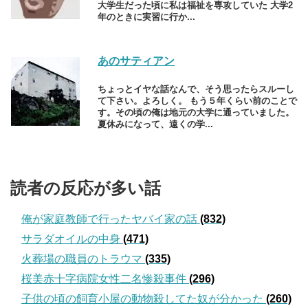
大学生だった頃に私は福祉を専攻していた 大学2
年のときに実習に行か...
あのサティアン
ちょっとイヤな話なんで、そう思ったらスルーし
て下さい。よろしく。 もう５年くらい前のことで
す。その頃の俺は地元の大学に通っていました。
夏休みになって、遠くの学...
読者の反応が多い話
俺が家庭教師で行ったヤバイ家の話
(832)
サラダオイルの中身
(471)
火葬場の職員のトラウマ
(335)
桜美赤十字病院女性二名惨殺事件
(296)
子供の頃の飼育小屋の動物殺してた奴が分かった
(260)