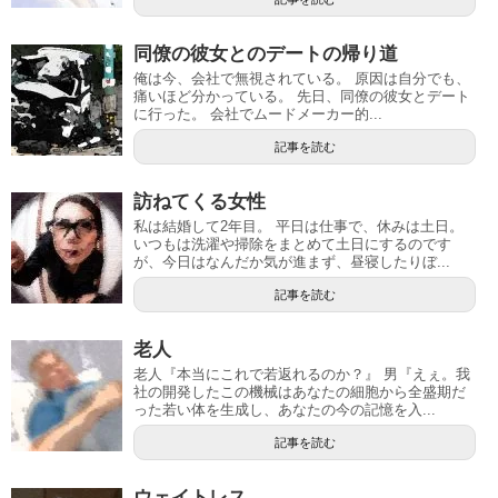
同僚の彼女とのデートの帰り道
俺は今、会社で無視されている。 原因は自分でも、
痛いほど分かっている。 先日、同僚の彼女とデート
に行った。 会社でムードメーカー的...
記事を読む
訪ねてくる女性
私は結婚して2年目。 平日は仕事で、休みは土日。
いつもは洗濯や掃除をまとめて土日にするのです
が、今日はなんだか気が進まず、昼寝したりぼ...
記事を読む
老人
老人『本当にこれで若返れるのか？』 男『えぇ。我
社の開発したこの機械はあなたの細胞から全盛期だ
った若い体を生成し、あなたの今の記憶を入...
記事を読む
ウェイトレス