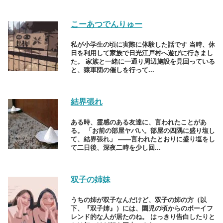
こーあつでんりゅー
私が小学生の頃に実際に体験した話です 当時、休
日を利用して家族で日光江戸村へ遊びに行きまし
た。 家族と一緒に一通り周辺施設を見回っている
と、猿軍団の催しを行って...
結界張れ
ある時、霊感のある友達に、言われたことがあ
る。 「お前の部屋ヤバい。部屋の四隅に盛り塩し
て、結界張れ」 ――言われたとおりに盛り塩をし
て二日後、深夜二時を少し回...
双子の姉妹
うちの姉が双子なんだけど、双子の姉の方（以
下、『双子姉』）には、園児の頃からのボーイフ
レンド的な人が居たのね。 はっきり告白したりと