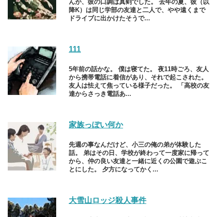
んが、彼の口調は真剣でした。 去年の夏、彼（以
降K）は同じ学部の友達と二人で、やや遠くまで
ドライブに出かけたそうで...
111
5年前の話かな。 僕は寝てた。 夜11時ごろ、友人
から携帯電話に着信があり、それで起こされた。
友人は怯えて焦っている様子だった。 「高校の友
達からさっき電話あ...
家族っぽい何か
先週の事なんだけど、小三の俺の弟が体験した
話。 弟はその日、学校が終わって一度家に帰って
から、仲の良い友達と一緒に近くの公園で遊ぶこ
とにした。 夕方になってかく...
大雪山ロッジ殺人事件