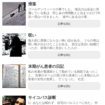
滑落
ゴールデンウィークの事でした。 地元の山岳会に所
属している私は、同じ会の仲間数人と泊まりがけでK
岳へ登山へ行きました。 途中にある山小屋...
記事を読む
呪い
個人的に洒落にならない怖い話がある。 うちの母は
呪い殺されかけたことがある。 祖父は見合い結婚だ
ったが、祖母の前に見合いした人が...
記事を読む
末期がん患者の日記
私の先輩が看護師として勤めている病院であったこ
と。 先輩のチームの受け持ち患者だった末期がんの
初老の女性が急変し、亡くなった。 社交...
記事を読む
サイコパス診断
1）あなたは眠れず、自宅のバルコニーに出た。 外