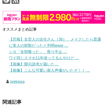
オススメまとめ記事
【悲報】女芸人の吉住さん（36）、メイクしたら普通
に美人の部類だったと判明www …
シカ「全部喰った」 祭り中止 …
ワイ同じスマホ11年使ってるんやけど …
【画像】開示請求が届いた…
【画像】こんな可愛い新人声優がいたぞ！！ …
orekowa
関連記事