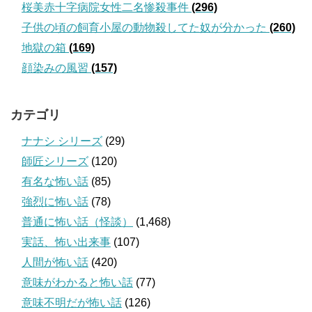
桜美赤十字病院女性二名惨殺事件
(296)
子供の頃の飼育小屋の動物殺してた奴が分かった
(260)
地獄の箱
(169)
顔染みの風習
(157)
カテゴリ
ナナシ シリーズ
(29)
師匠シリーズ
(120)
有名な怖い話
(85)
強烈に怖い話
(78)
普通に怖い話（怪談）
(1,468)
実話、怖い出来事
(107)
人間が怖い話
(420)
意味がわかると怖い話
(77)
意味不明だが怖い話
(126)