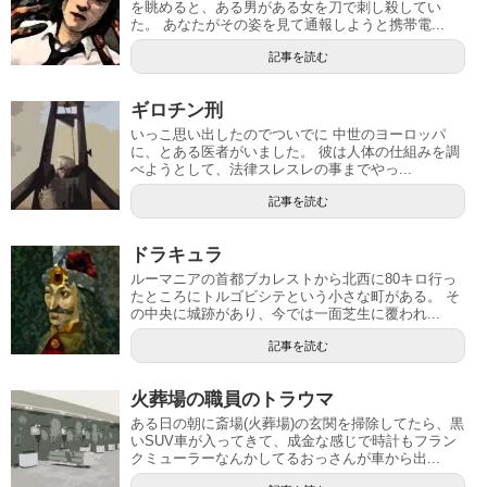
を眺めると、ある男がある女を刀で刺し殺してい
た。 あなたがその姿を見て通報しようと携帯電...
記事を読む
ギロチン刑
いっこ思い出したのでついでに 中世のヨーロッパ
に、とある医者がいました。 彼は人体の仕組みを調
べようとして、法律スレスレの事までやっ...
記事を読む
ドラキュラ
ルーマニアの首都ブカレストから北西に80キロ行っ
たところにトルゴビシテという小さな町がある。 そ
の中央に城跡があり、今では一面芝生に覆われ...
記事を読む
火葬場の職員のトラウマ
ある日の朝に斎場(火葬場)の玄関を掃除してたら、黒
いSUV車が入ってきて、成金な感じで時計もフラン
クミューラーなんかしてるおっさんが車から出...