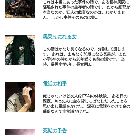
これは本当にあった事件の話で、ある精神病院に
隔離された事件の生存者の話です。 だから細部が
本当なのか、狂人の戯言なのかは、わかりませ
ん。 しかし事件そのものは実...
馬乗りになる女
この話はかなり長くなるので、分割して流しま
す。 あれは、まもなく30歳になる長男が、まだ
小学6年の時だから20年近くも前の話です。 当
時、長男小学6年、長女同3...
電話の相手
俺じゃないけど友人(以下A)の体験談。 ある日の
深夜、Aは友人に金を貸しっぱなしだったことを
思い出し電話をかけた。 深夜に電話をかけて金の
催促なんて非常識だけど...
死期の予告