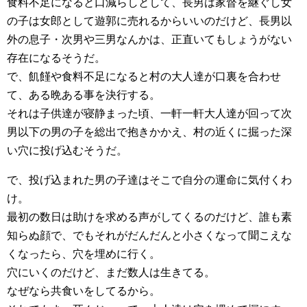
食料不足になると口減らしとして、長男は家督を継ぐし女
の子は女郎として遊郭に売れるからいいのだけど、長男以
外の息子・次男や三男なんかは、正直いてもしょうがない
存在になるそうだ。
で、飢饉や食料不足になると村の大人達が口裏を合わせ
て、ある晩ある事を決行する。
それは子供達が寝静まった頃、一軒一軒大人達が回って次
男以下の男の子を総出で抱きかかえ、村の近くに掘った深
い穴に投げ込むそうだ。
で、投げ込まれた男の子達はそこで自分の運命に気付くわ
け。
最初の数日は助けを求める声がしてくるのだけど、誰も素
知らぬ顔で、でもそれがだんだんと小さくなって聞こえな
くなったら、穴を埋めに行く。
穴にいくのだけど、まだ数人は生きてる。
なぜなら共食いをしてるから。