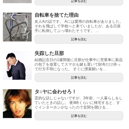
記事を読む
自転車を捨てた理由
友人Aの話です。 Aには愛用の自転車がありました。
それを飛ばして学校へと来ていましたが、ある日派
手に転倒してぶっ壊れたそうです。 ...
記事を読む
失踪した旦那
結婚記念日の1週間後に旦那が仕事中に営業車に新品
の包丁を放置してスマホも鍵も置いて財布だけ持っ
て行方不明になった。 すぐに捜索願いを...
記事を読む
タ○ヤに会わせろ！
霊的な話しじゃないですが、3年前、一人暮らしをし
ていたときの話し。 夜9時くらいに帰宅すると、す
ぐインターホンがなったので玄関を開ける...
記事を読む