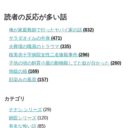
読者の反応が多い話
俺が家庭教師で行ったヤバイ家の話
(832)
サラダオイルの中身
(471)
火葬場の職員のトラウマ
(335)
桜美赤十字病院女性二名惨殺事件
(296)
子供の頃の飼育小屋の動物殺してた奴が分かった
(260)
地獄の箱
(169)
顔染みの風習
(157)
カテゴリ
ナナシ シリーズ
(29)
師匠シリーズ
(120)
有名な怖い話
(85)