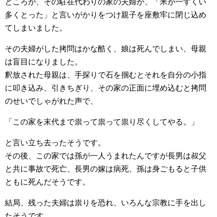
ところが、その駐在代わりの家の夫婦が、「米が一すくい
多くとった」と言いがかりをつけ親子を座敷牢に閉じ込め
てしまいました。
その夫婦がした拷問はかな酷く、娘は死んでしまい、母親
は盲目になりました。
釈放された母親は、手探りで石を掴むとそれを自分の小指
に叩き込み、引きちぎり、その家の正面に埋め込むと拷問
のせいでしゃがれた声で、
「この家を末代まで祟って祟って祟り尽くしてやる。」
と言い立ち去ったそうです。
その後、この家では孫が一人うまれたんですが長男は叔父
と共に事故で死亡、長男の嫁は病死、孫は身ごもると子供
ともに死んだそうです。
結局、残った夫婦は祟りを恐れ、いろんな宗教に手を出し
たそうです。