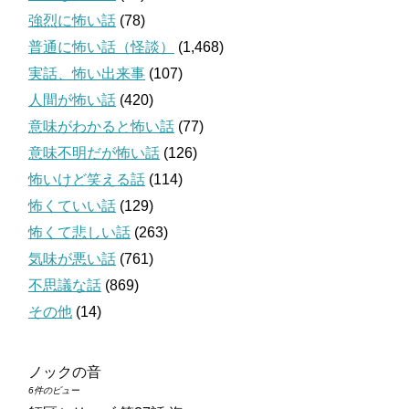
強烈に怖い話
(78)
普通に怖い話（怪談）
(1,468)
実話、怖い出来事
(107)
人間が怖い話
(420)
意味がわかると怖い話
(77)
意味不明だが怖い話
(126)
怖いけど笑える話
(114)
怖くていい話
(129)
怖くて悲しい話
(263)
気味が悪い話
(761)
不思議な話
(869)
その他
(14)
ノックの音
6件のビュー