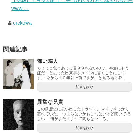
【悲報】トヨタ期間工、来月から入社祝い金が100万円
www …
orekowa
関連記事
怖い隣人
ちょっと色々あって書ききれないので、本当にもう
嫌だ！と思った出来事をメインに書くことにしま
す。 今から１０年以上前ですが、とある地方都...
記事を読む
異常な兄貴
この前唐突に思い出したトラウマ。今まですっかり
忘れていた。 つまらないかもしれないけど聞いてほ
しい。 俺がまだ生まれて間もないころ、...
記事を読む