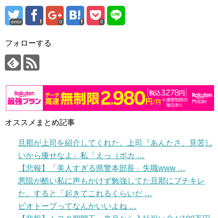
error
0
0
フォローする
オススメまとめ記事
旦那が上司を紹介してくれた。上司『あんたさ、見苦し
いから痩せなよ』私「えっ（ポカ …
【悲報】「美人すぎる県警本部長」失職www …
悪阻が酷い私に声もかけず勉強してた旦那にブチキレ
た。すると「起きてこれるくらいだ …
ビオトープってなんかいいよね …