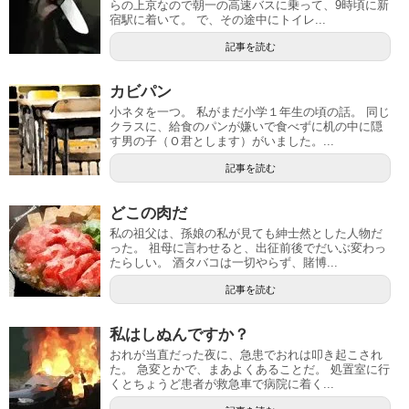
らの上京なので朝一の高速バスに乗って、9時頃に新
宿駅に着いて。 で、その途中にトイレ...
記事を読む
カビパン
小ネタを一つ。 私がまだ小学１年生の頃の話。 同じ
クラスに、給食のパンが嫌いで食べずに机の中に隠
す男の子（Ｏ君とします）がいました。...
記事を読む
どこの肉だ
私の祖父は、孫娘の私が見ても紳士然とした人物だ
った。 祖母に言わせると、出征前後でだいぶ変わっ
たらしい。 酒タバコは一切やらず、賭博...
記事を読む
私はしぬんですか？
おれが当直だった夜に、急患でおれは叩き起こされ
た。 急変とかで、まあよくあることだ。 処置室に行
くとちょうど患者が救急車で病院に着く...