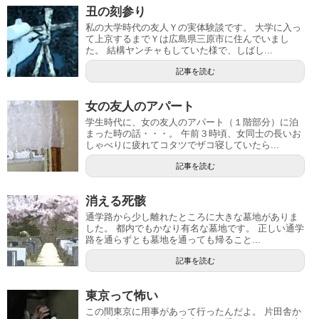
丑の刻参り
私の大学時代の友人Ｙの実体験談です。 大学に入っ
て上京するまでＹは広島県三原市に住んでいまし
た。 結構ヤンチャもしていた様で、しばし...
記事を読む
女の友人のアパート
学生時代に、女の友人のアパート（１階部分）に泊
まった時の話・・・。 午前３時頃、女同士の長いお
しゃべりに疲れてコタツでザコ寝していたら...
記事を読む
消える死骸
通学路から少し離れたところに大きな墓地がありま
した。 都内でもかなり有名な墓地です。 正しい通学
路を通らずとも墓地を通っても帰ること...
記事を読む
東京って怖い
この間東京に用事があって行ったんだよ。 片田舎か