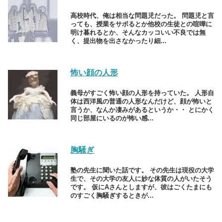
高校時代、俺は相当な問題児だった。 問題児と言
っても、授業をサボるとか他校の生徒との喧嘩に
明け暮れるとか、そんなカッコいい不良では無
く、提出物を出さなかったり細...
怖い顔の人形
義母がすごく怖い顔の人形を持っていた。 人形自
体は西洋風の普通の人形なんだけど、顔が怖いと
言うか、なんか凄みがあるというか・・ とにかく
同じ部屋にいるのが怖い感...
胸騒ぎ
塾の先生に聞いた話です。 その先生は現役の大学
生で、その大学の友人に妙な体質の人がいたそう
です。 仮にAさんとしますが、彼はごくたまにも
のすごく胸騒ぎするときが...