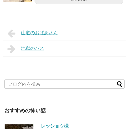
山道のおばあさん
地獄のバス
おすすめの怖い話
レッショウ様