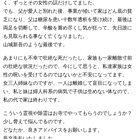
く、ずっとその女性の話だけしてました。
でも、父が愛人と別れた後、事業が傾いて家はどん底の貧
乏になり、父は糖尿を患い十数年透析を受け続け、最後は
両足を切断して、辛酸を嘗め尽くし気が狂って、先日誰に
も見取られる事なく亡くなりました。
山城新吾のような最後です。
あまりにも不幸で壮絶な死だったし、家族も一家離散寸前
の壮絶な状況だったので、今にして思うと、私達家族は女
性の呪いを受けてるのではないかと不安になってます。
女三人姉妹なのですが、一人は離婚して盲目になってしま
い、私と妹は婦人科系の病気で子供は生めない体なので、
私の代で家は終わりです。
こういう霊視や除霊はお寺でやってもらうのでしょうか？
少し脅えて悩んでるのです。
どなたか、良きアドバイスをお願いします。
長文失礼いたしました。