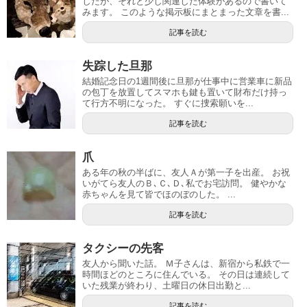
したが、それと少し関連した体験があるので書いて
みます。 このような掲示板にまとまった文章を書...
記事を読む
失踪した旦那
結婚記念日の1週間後に旦那が仕事中に営業車に新品
の包丁を放置してスマホも鍵も置いて財布だけ持っ
て行方不明になった。 すぐに捜索願いを...
記事を読む
爪
ある年の秋の半ばに、友人Ａが第一子を出産。 お祝
いがてら友人のＢ､Ｃ､Ｄ､私でお宅訪問。 健やかな
赤ちゃんを見て皆でほのぼのした。 ...
記事を読む
タクシーの先客
友人から聞いた話。 Ｍ子さんは、新宿から私鉄で一
時間ほどのところに住んでいる。 その日は連続して
いた残業が終わり、土曜日の休日出勤と...
記事を読む