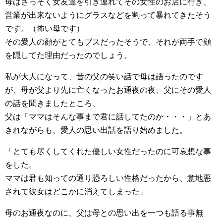
母はさっそく女友達を引き連れてその女性のお店に行き、
営業が出来ないようにグラスなどを割って暴れてきたそう
です。（怖い母です）
その愛人の顔がとてもブスだったそうで、それが両手で顔
を隠してた理由だったのでしょう。
私が大人になって、昔の父の笑い話で母は語ったのです
が、母が父より先に亡くなったお通夜の夜、父にその愛人
の話を聞きましたところ、
父は「ママはそんな事まで君に話してたのか・・・」とあ
きれながらも、愛人の思い出話を語り始めました。
「とても尽くしてくれた優しい女性だったのに可哀想な事
をした。
ママは君も知っての通り恐ろしい性格だったから、意地悪
されて彼女はどこかに消えてしまった」
母のお通夜なのに、父は母との思い出を一つも語る事無