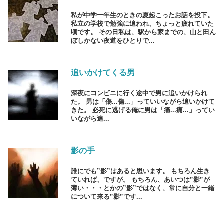
私が中学一年生のときの夏起こったお話を投下。
私立の学校で勉強に追われ、ちょっと疲れていた
頃です。 その日私は、駅から家までの、山と田ん
ぼしかない夜道をひとりで...
追いかけてくる男
深夜にコンビニに行く途中で男に追いかけられ
た。 男は「傷...傷...」っていいながら追いかけて
きた。 必死に逃げる俺に男は「痛...痛...」ってい
いながら追...
影の手
誰にでも”影”はあると思います。 もちろん生き
ていれば、ですが。 もちろん、あいつは”影”が
薄い・・・とかの”影”ではなく、常に自分と一緒
について来る”影”です...