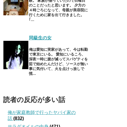
験。 家族が揃っていたので日曜日
のことだったと思います。 夕方の
４時ごろになって、母親が美容院に
行くために家を出て行きました。
｢...
同級生の女
俺は愛知に実家があって、今は転勤
で東京にいる。 愛知にいるころ、
深夜一時に腹が減ってスパゲティを
茹で始めたんだけど、ソースが無い
事に気付いて、火を点けっ放しで
慌...
読者の反応が多い話
俺が家庭教師で行ったヤバイ家の
話
(832)
サラダオイルの中身
(471)