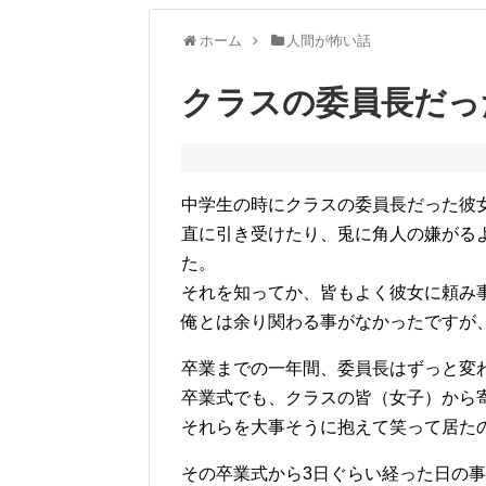
ホーム
人間が怖い話
クラスの委員長だっ
中学生の時にクラスの委員長だった彼
直に引き受けたり、兎に角人の嫌がる
た。
それを知ってか、皆もよく彼女に頼み
俺とは余り関わる事がなかったですが
卒業までの一年間、委員長はずっと変
卒業式でも、クラスの皆（女子）から
それらを大事そうに抱えて笑って居た
その卒業式から3日ぐらい経った日の