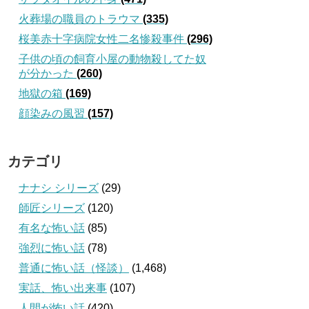
火葬場の職員のトラウマ
(335)
桜美赤十字病院女性二名惨殺事件
(296)
子供の頃の飼育小屋の動物殺してた奴
が分かった
(260)
地獄の箱
(169)
顔染みの風習
(157)
カテゴリ
ナナシ シリーズ
(29)
師匠シリーズ
(120)
有名な怖い話
(85)
強烈に怖い話
(78)
普通に怖い話（怪談）
(1,468)
実話、怖い出来事
(107)
人間が怖い話
(420)