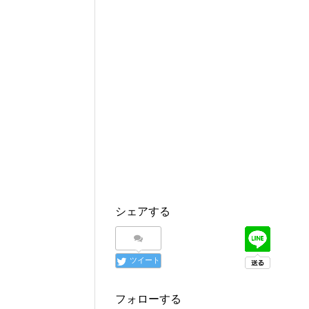
シェアする
ツイート
フォローする