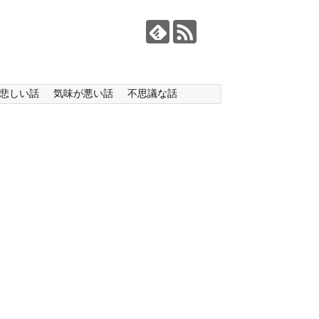
悲しい話
気味が悪い話
不思議な話