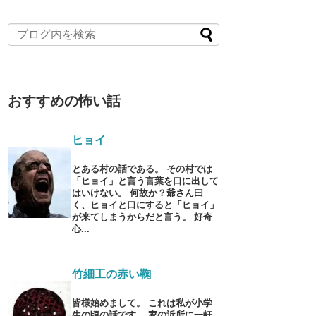
おすすめの怖い話
ヒョイ
とある村の話である。 その村では
「ヒョイ」と言う言葉を口に出して
はいけない。 何故か？爺さん曰
く、ヒョイと口にすると「ヒョイ」
が来てしまうからだと言う。 好奇
心...
竹細工の赤い鞠
皆様始めまして。 これは私が小学
生の頃の話です。 家の近所に一軒