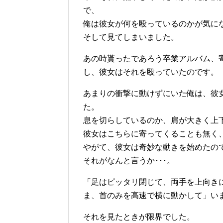
で、
俺は彼女が何を殴っているのかが気に
そして見てしまいました。
あの時貰ったであろう卒業アルバム、
し、彼女はそれを殴っていたのです。
あまりの衝撃に動けずにいた俺は、彼
た。
息を切らしているのか、肩が大きく上
彼女はこちらに寄ってくることも無く
やがて、彼女は奇妙な動きを始めたの
それがなんと言うか･･･。
「足はピッタリ閉じて、両手を上向き
ま、首のみを高速で横に動かして」い
それを見たときが限界でした。