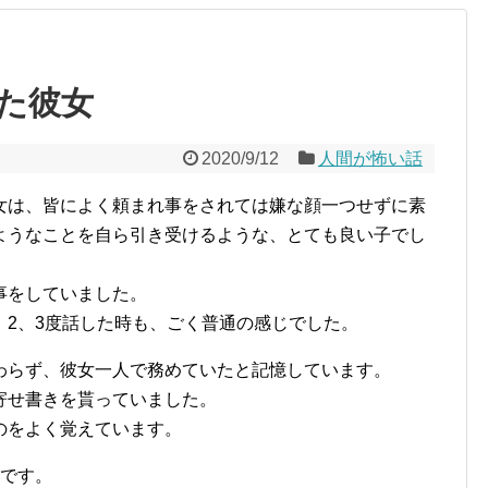
た彼女
2020/9/12
人間が怖い話
女は、皆によく頼まれ事をされては嫌な顔一つせずに素
ようなことを自ら引き受けるような、とても良い子でし
事をしていました。
、2、3度話した時も、ごく普通の感じでした。
わらず、彼女一人で務めていたと記憶しています。
寄せ書きを貰っていました。
のをよく覚えています。
事です。