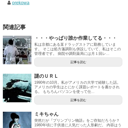
orekowa
関連記事
・・・やっぱり誰か作業してる・・・
私は京都にある某ドラッグストアに勤務していま
す。 そこは処方箋調剤も併設していて、私はそこの
管理者です。 病院や調剤薬局には月１回レ...
記事を読む
謎のＵＲＬ
1990年の10月。私がアメリカの大学で経験した話。
アメリカの学生はとにかく課題レポートを書かされ
る。 もちろんパソコンを使って仕...
記事を読む
ミキちゃん
突然だが『プリンプリン物語』をご存知だろうか？
1980年頃に子供達に人気だった人形劇だ。 内容はう