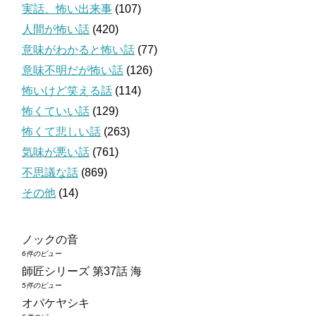
実話、怖い出来事
(107)
人間が怖い話
(420)
意味がわかると怖い話
(77)
意味不明だが怖い話
(126)
怖いけど笑える話
(114)
怖くていい話
(129)
怖くて悲しい話
(263)
気味が悪い話
(761)
不思議な話
(869)
その他
(14)
ノックの音
6件のビュー
師匠シリーズ 第37話 海
5件のビュー
オバケヤシキ