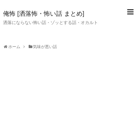
俺怖 [洒落怖・怖い話 まとめ]
洒落にならない怖い話・ゾッとする話・オカルト
ホーム
気味が悪い話