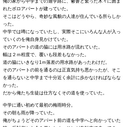
俺の家から中学までの通学路に、鬱蒼と繁った木々に囲ま
れたボロアパートが建っていた。
そこはどうやら、奇妙な風貌の人達が住んでいる所らしか
った。
中学では噂になっていたし、実際そこにいろんな人が入っ
ていくのを俺自身見かけていた。
そのアパートの道の脇には用水路が流れていた。
幅は２ｍ程度で、覆いも段差もなかった。
道の脇にいきなり1ｍ落差の用水路があったわけだ。
そのアパートの前を通るのは正直気持ち悪かったが、そこ
を通らないと中学まで十分近く余計に歩かなければならな
かった。
だから俺たち生徒は仕方なくその道を使っていた。
中学に通い初めて最初の梅雨時分。
その朝も雨が降っていた。
俺がちょうどそのアパート前の道を中学へと向かっていた