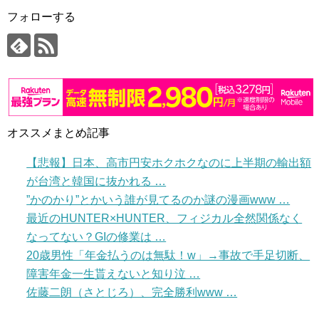
フォローする
オススメまとめ記事
【悲報】日本、高市円安ホクホクなのに上半期の輸出額
が台湾と韓国に抜かれる …
”かのかり”とかいう誰が見てるのか謎の漫画www …
最近のHUNTER×HUNTER、フィジカル全然関係なく
なってない？GIの修業は …
20歳男性「年金払うのは無駄！w」→事故で手足切断、
障害年金一生貰えないと知り泣 …
佐藤二朗（さとじろ）、完全勝利www …