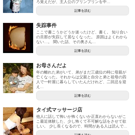
ろ覚えだが、主人公のプリンプリンを中...
記事を読む
失踪事件
ここで書こうかどうか迷ったけど、書く。 知り合い
の旦那が失踪して居なくなった。 原因はよくわから
ない…。 聞いた話、その奥さん...
記事を読む
お母さんだよ
年の離れた弟がいて、弟がまだ三歳位の時に母親が
亡くなった。それからは父親と自分と弟と祖母の四
人で一軒屋に暮らしていたんだけれど、二回忌を迎
え...
記事を読む
タイ式マッサージ店
他人に話して怖いか怖くないか正直わからないがこ
こ最近体験した、少し怖くて不可解な話をさせて欲
しい。 少し長くなるので、時間がある人は読んで...
記事を読む