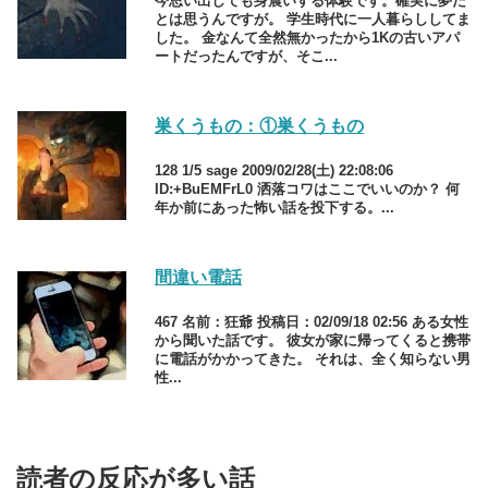
今思い出しても身震いする体験です。確実に夢だ
とは思うんですが。 学生時代に一人暮らししてま
した。 金なんて全然無かったから1Kの古いアパ
ートだったんですが、そこ...
巣くうもの：①巣くうもの
128 1/5 sage 2009/02/28(土) 22:08:06
ID:+BuEMFrL0 洒落コワはここでいいのか？ 何
年か前にあった怖い話を投下する。...
間違い電話
467 名前：狂爺 投稿日：02/09/18 02:56 ある女性
から聞いた話です。 彼女が家に帰ってくると携帯
に電話がかかってきた。 それは、全く知らない男
性...
読者の反応が多い話