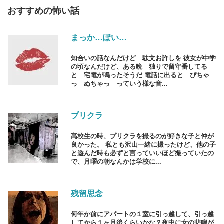
おすすめの怖い話
まっか…ぽい…
知合いの話なんだけど 駄文お許しを 彼女が中学
の頃なんだけど、ある晩 独りで留守番してる
と 宅電が鳴ったそうだ 電話に出ると ぴちゃ
っ ぬちゃっ っていう様な音...
プリクラ
高校生の時、プリクラを撮るのが好きな子と仲が
良かった。 私とも沢山一緒に撮ったけど、他の子
と遊んだ時も必ずと言っていいほど撮っていたの
で、月曜の朝なんかは学校に...
残留思念
何年か前にアパートの１室に引っ越して、引っ越
してから１ヶ月後くらいかな？夜中に女の悲鳴が