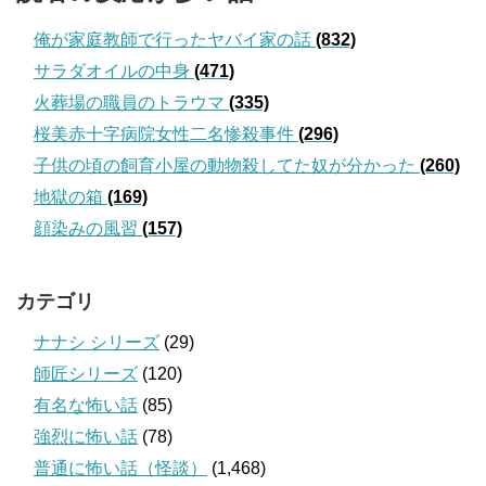
俺が家庭教師で行ったヤバイ家の話
(832)
サラダオイルの中身
(471)
火葬場の職員のトラウマ
(335)
桜美赤十字病院女性二名惨殺事件
(296)
子供の頃の飼育小屋の動物殺してた奴が分かった
(260)
地獄の箱
(169)
顔染みの風習
(157)
カテゴリ
ナナシ シリーズ
(29)
師匠シリーズ
(120)
有名な怖い話
(85)
強烈に怖い話
(78)
普通に怖い話（怪談）
(1,468)