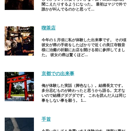
聞こえたりするようになった。 最初はマジで外で
誰かが叫んでるのかと思って...
喫茶店
今年の１月頃に私が体験した出来事です。 その頃
彼女が癌の手術をしたばかりで近くの美江寺観音
様に治癒の祈願にお店を開ける前に参拝してまし
た。 彼女の癌は驚くほど...
京都での出来事
俺が体験した実話（脚色なし）。結構長文です。
多分忌むものが終わったと思うから語る。文才な
いので結構グダグダです。 これを読んだ人は同じ
事をしない事を願う。 1...
手首