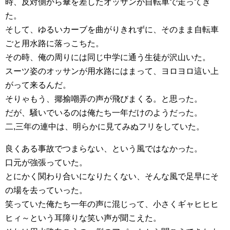
時、反対側から傘を差したオッサンが自転車で走ってき
た。
そして、ゆるいカーブを曲がりきれずに、そのまま自転車
ごと用水路に落っこちた。
その時、俺の周りには同じ中学に通う生徒が沢山いた。
スーツ姿のオッサンが用水路にはまって、ヨロヨロ這い上
がって来るんだ。
そりゃもう、揶揄嘲弄の声が飛びまくる。と思った。
だが、騒いでいるのは俺たち一年だけのようだった。
二,三年の連中は、明らかに見てみぬフリをしていた。
良くある事故でつまらない、という風ではなかった。
口元が強張っていた。
とにかく関わり合いになりたくない、そんな風で足早にそ
の場を去っていった。
笑っていた俺たち一年の声に混じって、小さくギャヒヒヒ
ヒィ～という耳障りな笑い声が聞こえた。