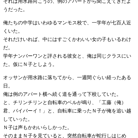
それは用水路向こうの、例のアパートから聞こえてきたよ
うだった。
俺たちの中学はいわゆるマンモス校で、一学年が七百人近
くいた。
それだけいれば、中にはすごくかわいい女の子もいるわけ
だ。
学年ナンバーワンと評される彼女と、俺は同じクラスにい
た。仮にＮ子としよう。
オッサンが用水路に落ちてから、一週間ぐらい経ったある
日。
俺は例のアパート横へ続く道を通って下校していた。
と、チリンチリンと自転車のベルが鳴り、「工藤（俺）
君、バイバーイ！」と、自転車に乗ったＮ子が俺を追い越
していった。
Ｎ子は声もかわいらしかった。
そのままＮ子を見ていると、突然自転車が蛇行しはじめ