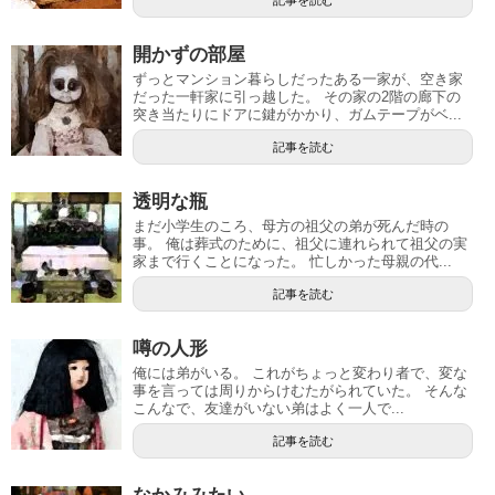
開かずの部屋
ずっとマンション暮らしだったある一家が、空き家
だった一軒家に引っ越した。 その家の2階の廊下の
突き当たりにドアに鍵がかかり、ガムテープがベ...
記事を読む
透明な瓶
まだ小学生のころ、母方の祖父の弟が死んだ時の
事。 俺は葬式のために、祖父に連れられて祖父の実
家まで行くことになった。 忙しかった母親の代...
記事を読む
噂の人形
俺には弟がいる。 これがちょっと変わり者で、変な
事を言っては周りからけむたがられていた。 そんな
こんなで、友達がいない弟はよく一人で...
記事を読む