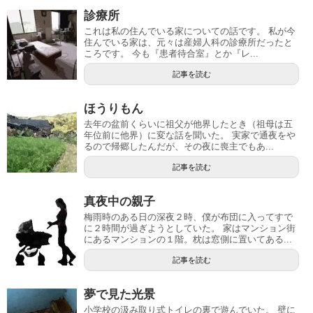
診療所
これは私の住んでいる家についての話です。 私が今
住んでいる家は、元々は産婦人科の診療所だったと
ころです。 今も『患者待合室』とか『レ...
記事を読む
ほうりもん
去年の盆前くらいに祖父が他界したとき（祖母は五
年位前に他界）に変な話を聞いた。 実家で通夜をや
るので帰郷したんだが、その夜に喪主でもあ...
記事を読む
真夜中の親子
梅雨時のある日の深夜２時、僕が布団に入ってすで
に２時間が過ぎようとしていた。 家はマンション街
にあるマンションの１階。枕は窓側に置いてある...
記事を読む
夢で見た光景
小学校の汲み取り式トイレの裏で遊んでいた。 壁に