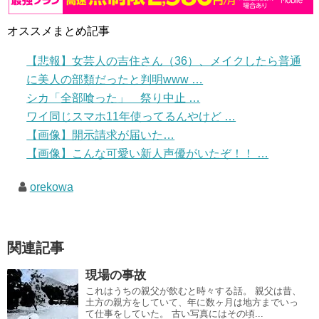
オススメまとめ記事
【悲報】女芸人の吉住さん（36）、メイクしたら普通
に美人の部類だったと判明www …
シカ「全部喰った」 祭り中止 …
ワイ同じスマホ11年使ってるんやけど …
【画像】開示請求が届いた…
【画像】こんな可愛い新人声優がいたぞ！！ …
orekowa
関連記事
現場の事故
これはうちの親父が飲むと時々する話。 親父は昔、
土方の親方をしていて、年に数ヶ月は地方までいっ
て仕事をしていた。 古い写真にはその頃...