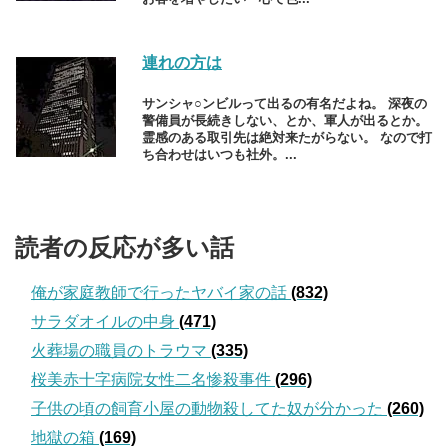
連れの方は
サンシャ○ンビルって出るの有名だよね。 深夜の
警備員が長続きしない、とか、軍人が出るとか。
霊感のある取引先は絶対来たがらない。 なので打
ち合わせはいつも社外。...
読者の反応が多い話
俺が家庭教師で行ったヤバイ家の話
(832)
サラダオイルの中身
(471)
火葬場の職員のトラウマ
(335)
桜美赤十字病院女性二名惨殺事件
(296)
子供の頃の飼育小屋の動物殺してた奴が分かった
(260)
地獄の箱
(169)