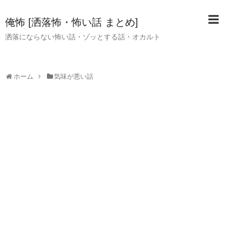
俺怖 [洒落怖・怖い話 まとめ]
洒落にならない怖い話・ゾッとする話・オカルト
ホーム
気味が悪い話