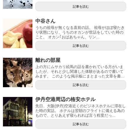
記事を読む
中谷さん
うちの祖母が無くなる直前の話。 祖母がほぼ寝たき
り状態になり、うちのオカンが世話をしていた時の
こと。 オカン｢おばあちゃん、リン...
記事を読む
離れの部屋
上の方にムサカリ絵馬の話を書かれている方がいま
したが、それと少し関連した体験があるので書いて
みます。 このような掲示板にまとまった文章を書...
記事を読む
伊丹空港周辺の格安ホテル
先日、大阪(伊丹)空港近くのビジネスホテルに滞在し
た時の実話。 ホテルは翌朝のフライトに備える為の
もので、とりあえず寝られれば言う程度だっ...
記事を読む