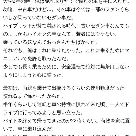
大学2年の時、俺は免許取りたてで憧れの車を手に入れた。
勿論、中古車だけど…。その車は今では一部のファンくら
いしか乗っていないセダン車だ。
ハイブリットが持て囃される時代、古いセダン車なんても
の…しかもハイオクの車なんて、若者にはウケない。
乗っている奴なんておっさんたちばかりだ。
それでも、俺はこれに乗りたかった。これに乗るためにマ
ニュアルで免許も取ったんだ。
少しでも長く乗るために、安全運転で絶対に無茶はしない
ようにしようと心に誓った。
最初は、両親を乗せて出掛けるくらいの使用頻度だった。
慣れるまで怖かったからだ。
半年くらいして運転と車の特性に慣れて来た頃、一人でド
ライブに行ってみようと思い立った。
バイトを終えて帰ってきたのが22時くらい。荷物を家に置
いて、車に乗り込んだ。