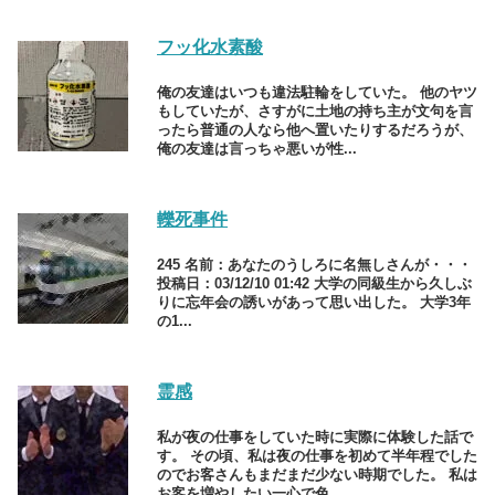
フッ化水素酸
俺の友達はいつも違法駐輪をしていた。 他のヤツ
もしていたが、さすがに土地の持ち主が文句を言
ったら普通の人なら他へ置いたりするだろうが、
俺の友達は言っちゃ悪いが性...
轢死事件
245 名前：あなたのうしろに名無しさんが・・・
投稿日：03/12/10 01:42 大学の同級生から久しぶ
りに忘年会の誘いがあって思い出した。 大学3年
の1...
霊感
私が夜の仕事をしていた時に実際に体験した話で
す。 その頃、私は夜の仕事を初めて半年程でした
のでお客さんもまだまだ少ない時期でした。 私は
お客を増やしたい一心で色...