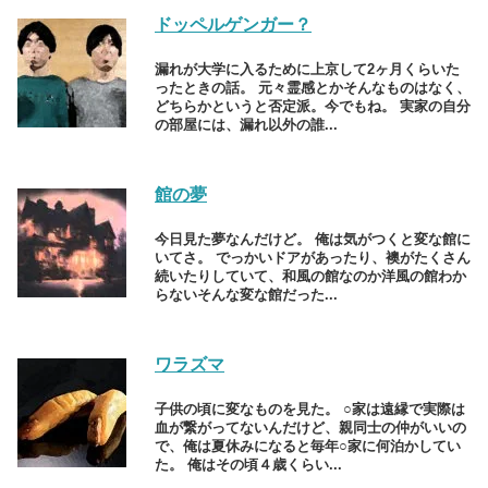
ドッペルゲンガー？
漏れが大学に入るために上京して2ヶ月くらいた
ったときの話。 元々霊感とかそんなものはなく、
どちらかというと否定派。今でもね。 実家の自分
の部屋には、漏れ以外の誰...
館の夢
今日見た夢なんだけど。 俺は気がつくと変な館に
いてさ。 でっかいドアがあったり、襖がたくさん
続いたりしていて、和風の館なのか洋風の館わか
らないそんな変な館だった...
ワラズマ
子供の頃に変なものを見た。 ○家は遠縁で実際は
血が繋がってないんだけど、親同士の仲がいいの
で、俺は夏休みになると毎年○家に何泊かしてい
た。 俺はその頃４歳くらい...