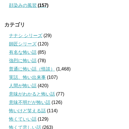
顔染みの風習
(157)
カテゴリ
ナナシ シリーズ
(29)
師匠シリーズ
(120)
有名な怖い話
(85)
強烈に怖い話
(78)
普通に怖い話（怪談）
(1,468)
実話、怖い出来事
(107)
人間が怖い話
(420)
意味がわかると怖い話
(77)
意味不明だが怖い話
(126)
怖いけど笑える話
(114)
怖くていい話
(129)
怖くて悲しい話
(263)