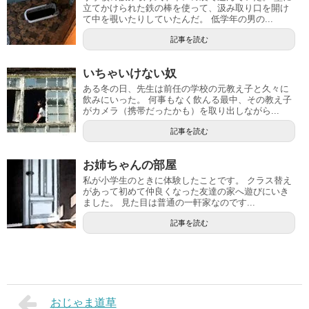
立てかけられた鉄の棒を使って、汲み取り口を開け
て中を覗いたりしていたんだ。 低学年の男の...
記事を読む
いちゃいけない奴
ある冬の日、先生は前任の学校の元教え子と久々に
飲みにいった。 何事もなく飲んる最中、その教え子
がカメラ（携帯だったかも）を取り出しながら...
記事を読む
お姉ちゃんの部屋
私が小学生のときに体験したことです。 クラス替え
があって初めて仲良くなった友達の家へ遊びにいき
ました。 見た目は普通の一軒家なのです...
記事を読む
おじゃま道草