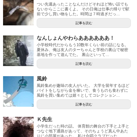
つい先週あったことなんだけどそれほど怖い話でも
ないからここに書くよ。 その日俺は仕事の帰りで駅
前で少し買い物をした。時間は７時過ぎだっ...
記事を読む
なんしょんやわらああああああ！
小学校時代だからもう10数年くらい前の話になる。
夏休み、俺は友人のターちゃんと学校の裏山で秘密
基地を作って遊んでた。 裏山といって...
記事を読む
風鈴
風鈴集めが趣味の友人がいた。 大学を留年するほど
バイトをしながら金を稼いで、食うものも食わずに
風鈴を買い集めては嬉々としてコレクション...
記事を読む
Ｋ先生
小学生だった時の話。 体育館の舞台の下手と上手と
つなぐ地下通路があって、そのちょうど真ん中あた
りに小部屋があった。 私は合唱クラブだった...