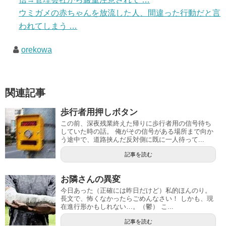
ウミガメの赤ちゃんを放流した人、間違った行動だと言
われてしまう …
orekowa
関連記事
歩行者用押しボタン
この前、深夜残業終えた帰りに歩行者用の信号待ち
していた時の話。 俺がその信号がある場所まで向か
う途中で、道路挟んだ反対側に既に一人待って...
記事を読む
お隣さんの異変
今日あった（正確には昨日だけど）私的ほんのり。
長文で、怖くなかったらごめんなさい！ しかも、現
在進行形かもしれない…。（鬱） こ...
記事を読む