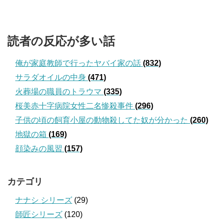
読者の反応が多い話
俺が家庭教師で行ったヤバイ家の話
(832)
サラダオイルの中身
(471)
火葬場の職員のトラウマ
(335)
桜美赤十字病院女性二名惨殺事件
(296)
子供の頃の飼育小屋の動物殺してた奴が分かった
(260)
地獄の箱
(169)
顔染みの風習
(157)
カテゴリ
ナナシ シリーズ
(29)
師匠シリーズ
(120)