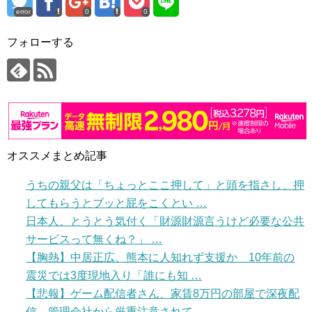
error
0
0
フォローする
オススメまとめ記事
うちの親父は「ちょっとここ押して」と頭を指さし、押
してもらうとブッと屁をこくとい …
日本人、とうとう気付く「財源財源言うけど必要な公共
サービスって無くね？」 …
【胸熱】中居正広、熊本に人知れず支援か 10年前の
震災では3度現地入り「誰にも知 …
【悲報】ゲーム配信者さん、家賃8万円の部屋で深夜配
信→管理会社から厳重注意されて …