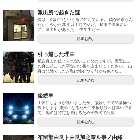
派出所で起きた謎
俺は、K県Z市という所に住んでいる。 隣がM市なん
だが、今から20年以上前の話だ。 M市の国道沿い
に、派出所があった。 中学生だっ...
記事を読む
引っ越した理由
私自身まだ信じられないことなのですが、実際にこ
の身に起こった事なので書き込ませてください。 出
身は北陸でしたが私は物心つく前から色々な...
記事を読む
後続車
山怖にしようか迷いましたが、微妙なので洒落怖へ
投下します 連投になるためご支援頂ければ幸いです
尚、地名は特定を避けるため平仮名で記載...
記事を読む
布留部由良ト由良加之奉ル事ノ由縁