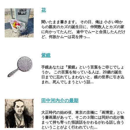
花
聞いたまま書きます。 その日、俺は 小さい時か
らの親友のカズの誕生日に、仲間数人とカズの家
に向かってたんだ。 途中でムーと合流したんだけ
ど、何故かムーは花を持っ...
紫鏡
手鏡あなたは『紫鏡』という言葉をご存じでしょ
うか。 この言葉を知っている人は、20歳の誕生
日までに忘れてしまわないと、鏡の世界に引き込
まれ、死んでしまうという話...
田中河内介の最期
大正時代の始め頃、東京の京橋に「画博堂」とい
う書画屋があって、そこの３階には同好の志が集
まって持ち寄った怪談話をかわるがわる話し合う
ということがよく行われていた...