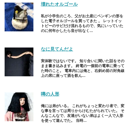
壊れたオルゴール
私が小学生のころ、父がお土産にペンギンの形を
した電子オルゴールを買ってきた 。 レットイッ
トビーのサビだけ流れるもので、気にいっていた
のに何年かしたら音が出なく...
なに見てんだよ
実体験ではないです。 知り合いに聞いた話をその
まま書き込みます。 終電の一個前の電車に乗って
た時のこと。 電車内には俺と、右斜め前の対角線
上の席に座って酒を飲ん...
噂の人形
俺には弟がいる。 これがちょっと変わり者で、変
な事を言っては周りからけむたがられていた。 そ
んなこんなで、友達がいない弟はよく一人で人形
を使って遊んでた。 当時...