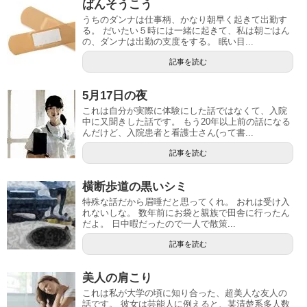
ばんそうこう
うちのダンナは仕事柄、かなり朝早く起きて出勤す
る。 だいたい５時には一緒に起きて、私は朝ごはん
の、ダンナは出勤の支度をする。 眠い目...
記事を読む
5月17日の夜
これは自分が実際に体験にした話ではなくて、入院
中に又聞きした話です。 もう20年以上前の話になる
んだけど、入院患者と看護士さん(って書...
記事を読む
横断歩道の黒いシミ
特殊な話だから眉唾だと思ってくれ。 おれは受け入
れないしな。 数年前にお袋と親族で田舎に行ったん
だよ。 日中暇だったので一人で散策...
記事を読む
美人の肩こり
これは私が大学の頃に知り合った、超美人な友人の
話です。 彼女は芸能人に例えると、某清楚系多人数