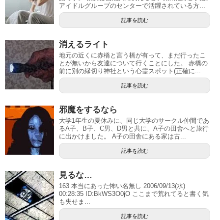
アイドルグループのセンターで活躍されている方...
記事を読む
消えるライト
地元の近くに赤橋と言う橋が有って、まだ行ったこ
とが無いから友達について行くことにした。 赤橋の
前に別の縁切り神社という心霊スポット(正確に...
記事を読む
邪魔をするなら
大学1年生の夏休みに、同じ大学のサークル仲間であ
るA子、B子、C男、D男と共に、A子の田舎へと旅行
に出かけました。 A子の田舎にある家は古...
記事を読む
見るな…
163 本当にあった怖い名無し 2006/09/13(水)
00:28:35 ID:BkWS3O0jO ここまで荒れてると書く気
も失せま...
記事を読む