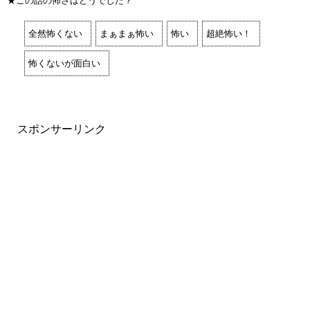
★この話の怖さはどうでした？
全然怖くない
まぁまぁ怖い
怖い
超絶怖い！
怖くないが面白い
スポンサーリンク