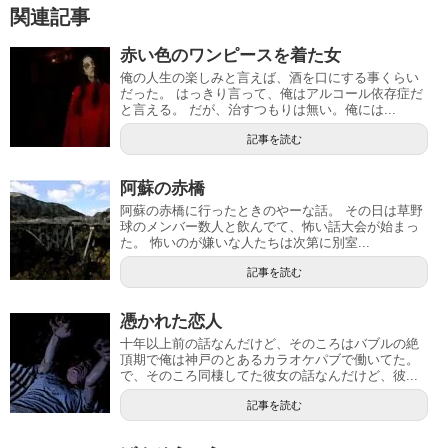
関連記事
赤い色のワンピースを着た女
俺の人生の楽しみと言えば、酒を口にする事くらい
だった。 はっきり言って、俺はアルコール依存症だ
と言える。 だが、治すつもりは無い。俺には...
記事を読む
阿蘇の赤橋
阿蘇の赤橋に行ったときのやーな話。 その日は草野
球のメンバー数人と飲んでて、怖い話大会が始まっ
た。 怖いのが嫌いな人たちは次第に別室...
記事を読む
憑かれた恋人
十年以上前の話なんだけど、そのころはバブルの絶
頂期で俺は神戸のとあるカラオケパブで働いてた。
で、そのころ同棲してた彼女の話なんだけど、彼...
記事を読む