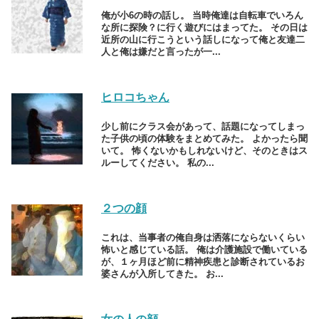
俺が小6の時の話し。 当時俺達は自転車でいろん
な所に探険？に行く遊びにはまってた。 その日は
近所の山に行こうという話しになって俺と友達二
人と俺は嫌だと言ったが一...
ヒロコちゃん
少し前にクラス会があって、話題になってしまっ
た子供の頃の体験をまとめてみた。 よかったら聞
いて。 怖くないかもしれないけど、そのときはス
ルーしてください。 私の...
２つの顔
これは、当事者の俺自身は洒落にならないくらい
怖いと感じている話。 俺は介護施設で働いている
が、１ヶ月ほど前に精神疾患と診断されているお
婆さんが入所してきた。 お...