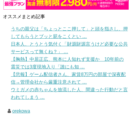
オススメまとめ記事
うちの親父は「ちょっとここ押して」と頭を指さし、押
してもらうとブッと屁をこくとい …
日本人、とうとう気付く「財源財源言うけど必要な公共
サービスって無くね？」 …
【胸熱】中居正広、熊本に人知れず支援か 10年前の
震災では3度現地入り「誰にも知 …
【悲報】ゲーム配信者さん、家賃8万円の部屋で深夜配
信→管理会社から厳重注意されて …
ウミガメの赤ちゃんを放流した人、間違った行動だと言
われてしまう …
orekowa