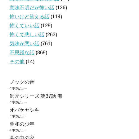
意味不明だが怖い話
(126)
怖いけど笑える話
(114)
怖くていい話
(129)
怖くて悲しい話
(263)
気味が悪い話
(761)
不思議な話
(869)
その他
(14)
ノックの音
6件のビュー
師匠シリーズ 第37話 海
5件のビュー
オバケヤシキ
5件のビュー
昭和の少年
4件のビュー
墓の中の家