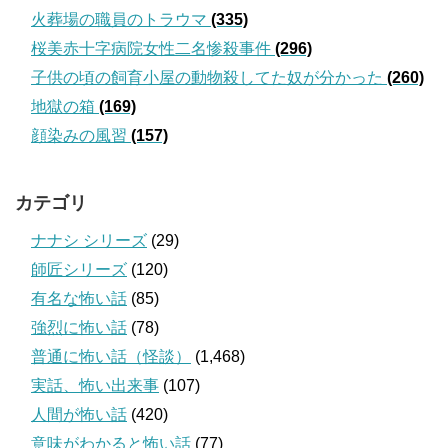
火葬場の職員のトラウマ
(335)
桜美赤十字病院女性二名惨殺事件
(296)
子供の頃の飼育小屋の動物殺してた奴が分かった
(260)
地獄の箱
(169)
顔染みの風習
(157)
カテゴリ
ナナシ シリーズ
(29)
師匠シリーズ
(120)
有名な怖い話
(85)
強烈に怖い話
(78)
普通に怖い話（怪談）
(1,468)
実話、怖い出来事
(107)
人間が怖い話
(420)
意味がわかると怖い話
(77)