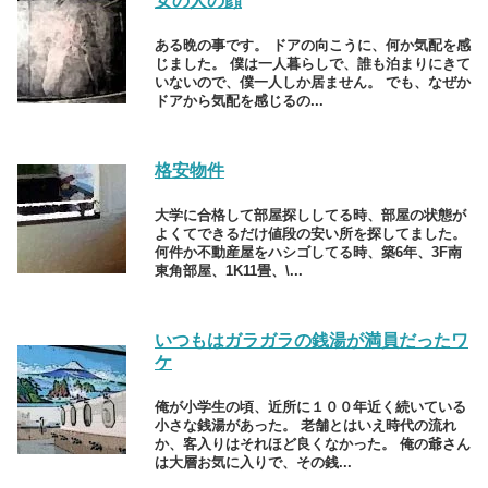
女の人の顔
ある晩の事です。 ドアの向こうに、何か気配を感
じました。 僕は一人暮らしで、誰も泊まりにきて
いないので、僕一人しか居ません。 でも、なぜか
ドアから気配を感じるの...
格安物件
大学に合格して部屋探ししてる時、部屋の状態が
よくてできるだけ値段の安い所を探してました。
何件か不動産屋をハシゴしてる時、築6年、3F南
東角部屋、1K11畳、\...
いつもはガラガラの銭湯が満員だったワ
ケ
俺が小学生の頃、近所に１００年近く続いている
小さな銭湯があった。 老舗とはいえ時代の流れ
か、客入りはそれほど良くなかった。 俺の爺さん
は大層お気に入りで、その銭...