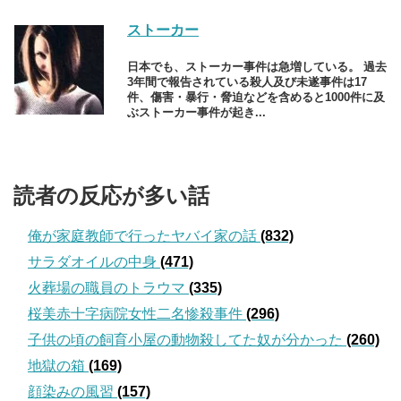
ストーカー
日本でも、ストーカー事件は急増している。 過去
3年間で報告されている殺人及び未遂事件は17
件、傷害・暴行・脅迫などを含めると1000件に及
ぶストーカー事件が起き...
読者の反応が多い話
俺が家庭教師で行ったヤバイ家の話
(832)
サラダオイルの中身
(471)
火葬場の職員のトラウマ
(335)
桜美赤十字病院女性二名惨殺事件
(296)
子供の頃の飼育小屋の動物殺してた奴が分かった
(260)
地獄の箱
(169)
顔染みの風習
(157)