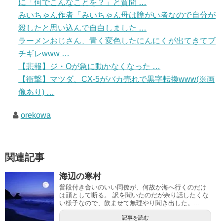
に「何でこんなことを？」と質問 …
みいちゃん作者「みいちゃん母は障がい者なので自分が
殺したと思い込んで自白しました …
ラーメンおじさん、青く変色したにんにくが出てきてブ
チギレwww …
【悲報】ジ・Oが急に動かなくなった …
【衝撃】マツダ、CX-5がバカ売れで黒字転換www(※画
像あり) …
orekowa
関連記事
海辺の寒村
普段付き合いのいい同僚が、何故か海へ行くのだけ
は頑として断る。 訳を聞いたのだが余り話したくな
い様子なので、飲ませて無理やり聞き出した。...
記事を読む