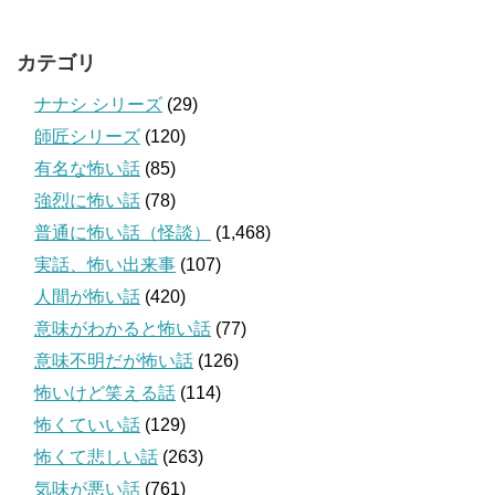
カテゴリ
ナナシ シリーズ
(29)
師匠シリーズ
(120)
有名な怖い話
(85)
強烈に怖い話
(78)
普通に怖い話（怪談）
(1,468)
実話、怖い出来事
(107)
人間が怖い話
(420)
意味がわかると怖い話
(77)
意味不明だが怖い話
(126)
怖いけど笑える話
(114)
怖くていい話
(129)
怖くて悲しい話
(263)
気味が悪い話
(761)