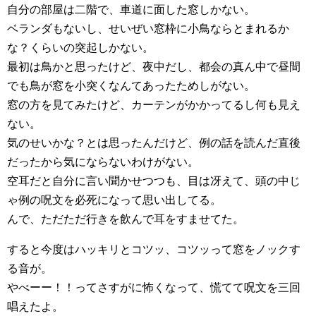
自分の部屋は二階で、車道に面した窓しかない。
ベランダもないし、せいぜい窓枠に小鳥ならとまれるか
な？くらいの突起しかない。
最初は鳥かと思ったけど、夜中だし、都会の真ん中で昼間
でも鳥が窓を小突くなんてあったためしがない。
窓の方を見てみたけど、カーテンがかかってるし何も見え
ない。
気のせいかな？とは思ったんだけど、例の話を読んだ直後
だったから気にならないわけがない。
空耳だと自分に言い聞かせつつも、目は冴えて、頭の中じ
ゃ例の呪文を必死になって思い出してる。
んで、ただただ行きを飲んで耳をすませてた。
すると今度はハッキリとコツッ、コツッって窓をノックす
る音が。
やべーー！！ってさすがに怖くなって、慌てて呪文を三回
唱えたよ。