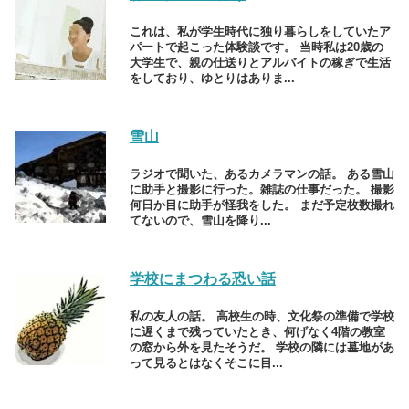
これは、私が学生時代に独り暮らしをしていたア
パートで起こった体験談です。 当時私は20歳の
大学生で、親の仕送りとアルバイトの稼ぎで生活
をしており、ゆとりはありま...
雪山
ラジオで聞いた、あるカメラマンの話。 ある雪山
に助手と撮影に行った。雑誌の仕事だった。 撮影
何日か目に助手が怪我をした。 まだ予定枚数撮れ
てないので、雪山を降り...
学校にまつわる恐い話
私の友人の話。 高校生の時、文化祭の準備で学校
に遅くまで残っていたとき、何げなく4階の教室
の窓から外を見たそうだ。 学校の隣には墓地があ
って見るとはなくそこに目...