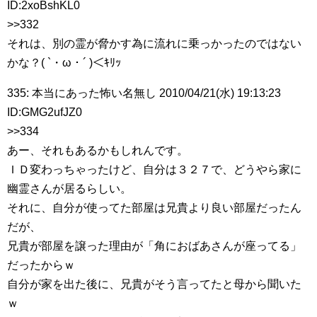
ID:2xoBshKL0
>>332
それは、別の霊が脅かす為に流れに乗っかったのではない
かな？( `・ω・´ )＜ｷﾘｯ
335: 本当にあった怖い名無し 2010/04/21(水) 19:13:23
ID:GMG2ufJZ0
>>334
あー、それもあるかもしれんです。
ＩＤ変わっちゃったけど、自分は３２７で、どうやら家に
幽霊さんが居るらしい。
それに、自分が使ってた部屋は兄貴より良い部屋だったん
だが、
兄貴が部屋を譲った理由が「角におばあさんが座ってる」
だったからｗ
自分が家を出た後に、兄貴がそう言ってたと母から聞いた
ｗ