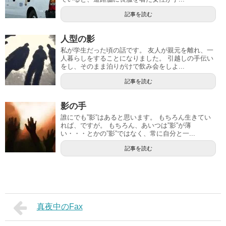
記事を読む
人型の影
私が学生だった頃の話です。 友人が親元を離れ、一
人暮らしをすることになりました。 引越しの手伝い
をし、そのまま泊りがけで飲み会をしよ...
記事を読む
影の手
誰にでも”影”はあると思います。 もちろん生きてい
れば、ですが。 もちろん、あいつは”影”が薄
い・・・とかの”影”ではなく、常に自分と一...
記事を読む
真夜中のFax