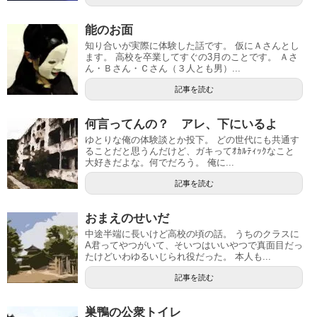
能のお面
知り合いが実際に体験した話です。 仮にＡさんとし
ます。 高校を卒業してすぐの3月のことです。 Ａさ
ん・Ｂさん・Ｃさん（３人とも男）...
記事を読む
何言ってんの？ アレ、下にいるよ
ゆとりな俺の体験談とか投下。 どの世代にも共通す
ることだと思うんだけど、ガキってｵｶﾙﾃｨｯｸなこと
大好きだよな。何でだろう。 俺に...
記事を読む
おまえのせいだ
中途半端に長いけど高校の頃の話。 うちのクラスに
A君ってやつがいて、そいつはいいやつで真面目だっ
たけどいわゆるいじられ役だった。 本人も...
記事を読む
巣鴨の公衆トイレ