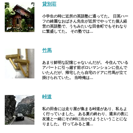
貸別荘
小学生の時に近所の英語塾に通ってた。 日英ハー
フの綺麗なおばさん先生が近所でやってた個人経
営の英語塾で、うちみたいな田舎町でもそれなり
に繁盛してた。 その塾では...
竹馬
あまり鮮明な記憶じゃないんだが。 今住んでいる
アパートに引っ越す前ボロいマンションに住んで
いたんだが、帰宅したら自宅のドアに竹馬が立て
掛けられていた。 当時俺は...
峠道
私の田舎には走り屋が集まる峠道があり、私もよ
く行っていました。 ある夏の終わり、週末の夜に
友達と一緒にその峠に出かけようということにな
りました。 行ってみると週...