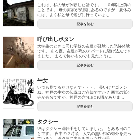
これは、私の母が体験した話です。 １０年以上前の
ことです。 母の実家が巣鴨にあるのですが、夏休み
には、よく私と母で遊びに行っていまし...
記事を読む
呼び出しボタン
大学生のときに同じ学校の友達が経験した恐怖体験
です。 ある夜、友達が私のアパートに駆け込んでき
ました。 まるで怖いものでも見たように...
記事を読む
牛女
いつも見てるだけなんで・・・。 長いけどゴメン
ね。神戸の牛女の伝説はご存知ですか？ 西宮の鷲○
寺が有名ですが、神戸の六○山にも噂がありま...
記事を読む
タクシー
彼はタクシー運転手をしていました。 とある日のこ
とです。 夜中の２時頃、人気の無い街の郊外を走っ
ていると、道路脇に喪服を着た女性が手...