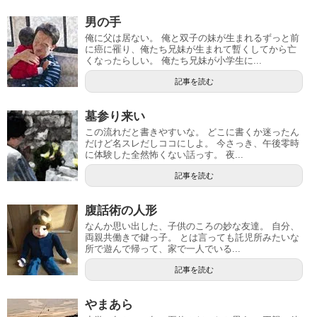
男の手
俺に父は居ない。 俺と双子の妹が生まれるずっと前
に癌に罹り、俺たち兄妹が生まれて暫くしてから亡
くなったらしい。 俺たち兄妹が小学生に...
記事を読む
墓参り来い
この流れだと書きやすいな。 どこに書くか迷ったん
だけど名スレだしココにしよ。 今さっき、午後零時
に体験した全然怖くない話っす。 夜...
記事を読む
腹話術の人形
なんか思い出した、子供のころの妙な友達。 自分、
両親共働きで鍵っ子。 とは言っても託児所みたいな
所で遊んで帰って、家で一人でいる...
記事を読む
やまあら