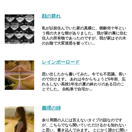
顔の群れ
私が以前住んでいた家の真横に、樹齢何十年とい
う程の大きな樹がありました。 我が家の裏に住む
住人の所有物であったのですが、我が家はその木
のお陰で大変迷惑を被ってい...
レインボーロード
思い出したから書いてみた。今でも不思議。長い
ので分けます。 あれは今からちょうど6年前、忘
れもしない高校1年生の夏の終わりのある日のこ
とでした。 自転車で自宅か...
義理の姉
余り周囲の人には言えないタイプの話なのです
が、こちらでなら聞いていただけるかも知れない
と思い、書き込んでみます。 とにかく誰かに聞い