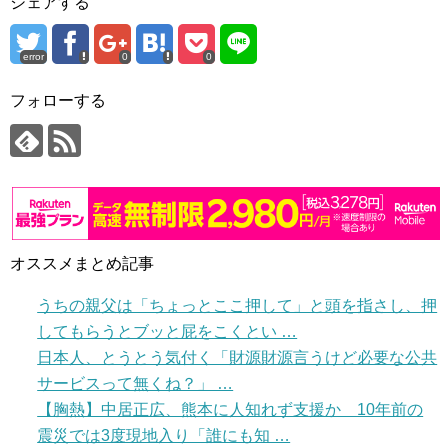
シェアする
error
0
0
フォローする
オススメまとめ記事
うちの親父は「ちょっとここ押して」と頭を指さし、押
してもらうとブッと屁をこくとい …
日本人、とうとう気付く「財源財源言うけど必要な公共
サービスって無くね？」 …
【胸熱】中居正広、熊本に人知れず支援か 10年前の
震災では3度現地入り「誰にも知 …