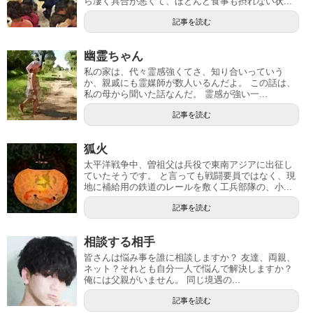
ら凄く具合が悪くて、ほとんど食事も摂れない状...
記事を読む
幽霊ちゃん
私の家は、代々霊感強くてさ、知り合いっていう
か、親戚にも霊媒師が数人いるんだよ。 この話は、
私の母から聞いた話なんだ。 霊感が強い一...
記事を読む
狐火
太平洋戦争中、曽祖父は兵役で東南アジアに出征し
ていたそうです。 と言っても戦闘要員ではなく、現
地に補給用の鉄道のレールを敷く工兵部隊の、小...
記事を読む
相談する相手
皆さんは悩み事を誰に相談しますか？ 友達、両親、
ネット？それとも自分一人で悩んで解決しますか？
俺には父親がいません。 同じ境遇の...
記事を読む