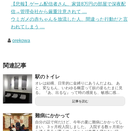
【悲報】ゲーム配信者さん、家賃8万円の部屋で深夜配
信→管理会社から厳重注意されて …
ウミガメの赤ちゃんを放流した人、間違った行動だと言
われてしまう …
orekowa
関連記事
駅のトイレ
オレは結構、日常的に金縛りにあうんだよね。 あ
と、変なもん、いわゆる幽霊って奴の姿もたまに見
る。 『あ、出るな』って時の感覚も、敏感に感...
記事を読む
難病にかかって
自分の話で何だけど、今年の夏に難病にかかってし
まい、３ヶ月程入院しました。 入院する数ヶ月前か