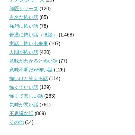
師匠シリーズ
(120)
有名な怖い話
(85)
強烈に怖い話
(78)
普通に怖い話（怪談）
(1,468)
実話、怖い出来事
(107)
人間が怖い話
(420)
意味がわかると怖い話
(77)
意味不明だが怖い話
(126)
怖いけど笑える話
(114)
怖くていい話
(129)
怖くて悲しい話
(263)
気味が悪い話
(761)
不思議な話
(869)
その他
(14)