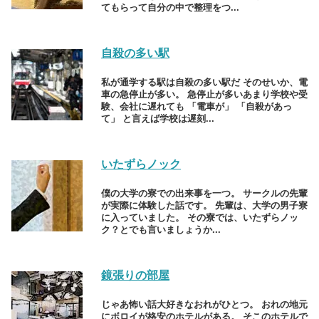
てもらって自分の中で整理をつ...
自殺の多い駅
私が通学する駅は自殺の多い駅だ そのせいか、電
車の急停止が多い。 急停止が多いあまり学校や受
験、会社に遅れても 「電車が」 「自殺があっ
て」 と言えば学校は遅刻...
いたずらノック
僕の大学の寮での出来事を一つ。 サークルの先輩
が実際に体験した話です。 先輩は、大学の男子寮
に入っていました。 その寮では、いたずらノッ
ク？とでも言いましょうか...
鏡張りの部屋
じゃあ怖い話大好きなおれがひとつ。 おれの地元
にボロイが格安のホテルがある。 そこのホテルで