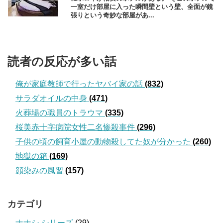
一室だけ部屋に入った瞬間壁という壁、全面が鏡
張りという奇妙な部屋があ...
読者の反応が多い話
俺が家庭教師で行ったヤバイ家の話
(832)
サラダオイルの中身
(471)
火葬場の職員のトラウマ
(335)
桜美赤十字病院女性二名惨殺事件
(296)
子供の頃の飼育小屋の動物殺してた奴が分かった
(260)
地獄の箱
(169)
顔染みの風習
(157)
カテゴリ
ナナシ シリーズ
(29)