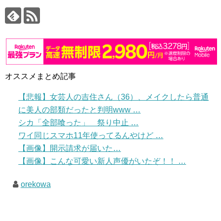
オススメまとめ記事
【悲報】女芸人の吉住さん（36）、メイクしたら普通
に美人の部類だったと判明www …
シカ「全部喰った」 祭り中止 …
ワイ同じスマホ11年使ってるんやけど …
【画像】開示請求が届いた…
【画像】こんな可愛い新人声優がいたぞ！！ …
orekowa