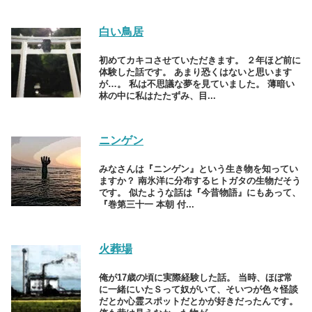
白い鳥居
初めてカキコさせていただきます。 ２年ほど前に
体験した話です。 あまり恐くはないと思います
が…。 私は不思議な夢を見ていました。 薄暗い
林の中に私はたたずみ、目...
ニンゲン
みなさんは『ニンゲン』という生き物を知ってい
ますか？ 南氷洋に分布するヒトガタの生物だそう
です。 似たような話は『今昔物語』にもあって、
『巻第三十一 本朝 付...
火葬場
俺が17歳の頃に実際経験した話。 当時、ほぼ常
に一緒にいたＳって奴がいて、そいつが色々怪談
だとか心霊スポットだとかが好きだったんです。