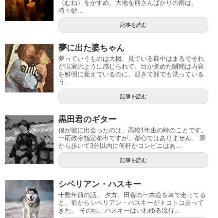
（むね）をかすめ、大地を崩さんばかりの雨は、
時々砂...
記事を読む
夢に出た婆ちゃん
夢っていうものは大概、見ている最中はまるでそれ
が現実のように感じられて、目が覚めた瞬間は内容
を鮮明に覚えているのに、起きて顔でも洗っている
う...
記事を読む
黒田君のギター
僕が彼に出会ったのは、高校1年生の時のことです。
一応政令指定都市ですが、都心ではありません。 家
から歩いて3分以内に何軒かコンビニはあ...
記事を読む
シベリアン・ハスキー
十数年前の話。 夕方、田舎の一本道を車で走ってる
と、前からシベリアン・ハスキーがトコトコ走って
きた。 その頃、ハスキーはいわゆる流行...