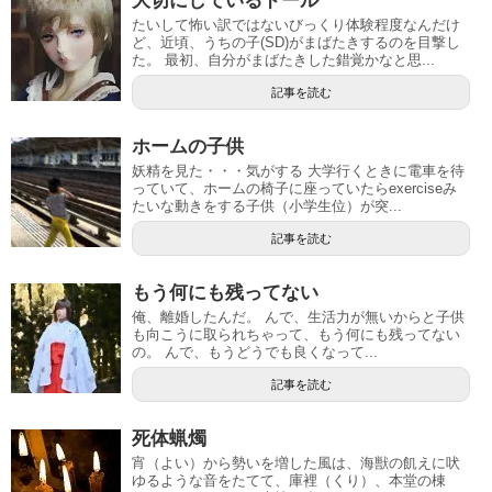
大切にしているドール
たいして怖い訳ではないびっくり体験程度なんだけ
ど、近頃、うちの子(SD)がまばたきするのを目撃し
た。 最初、自分がまばたきした錯覚かなと思...
記事を読む
ホームの子供
妖精を見た・・・気がする 大学行くときに電車を待
っていて、ホームの椅子に座っていたらexerciseみ
たいな動きをする子供（小学生位）が突...
記事を読む
もう何にも残ってない
俺、離婚したんだ。 んで、生活力が無いからと子供
も向こうに取られちゃって、もう何にも残ってない
の。 んで、もうどうでも良くなって...
記事を読む
死体蝋燭
宵（よい）から勢いを増した風は、海獣の飢えに吠
ゆるような音をたてて、庫裡（くり）、本堂の棟