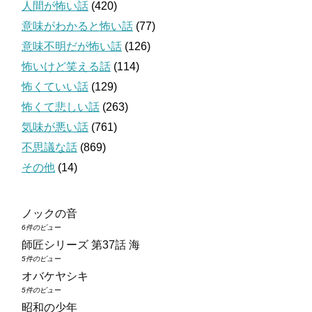
人間が怖い話
(420)
意味がわかると怖い話
(77)
意味不明だが怖い話
(126)
怖いけど笑える話
(114)
怖くていい話
(129)
怖くて悲しい話
(263)
気味が悪い話
(761)
不思議な話
(869)
その他
(14)
ノックの音
6件のビュー
師匠シリーズ 第37話 海
5件のビュー
オバケヤシキ
5件のビュー
昭和の少年