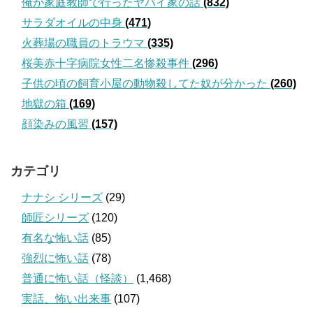
俺が家庭教師で行ったヤバイ家の話
(832)
サラダオイルの中身
(471)
火葬場の職員のトラウマ
(335)
桜美赤十字病院女性二名惨殺事件
(296)
子供の頃の飼育小屋の動物殺してた奴が分かった
(260)
地獄の箱
(169)
顔染みの風習
(157)
カテゴリ
ナナシ シリーズ
(29)
師匠シリーズ
(120)
有名な怖い話
(85)
強烈に怖い話
(78)
普通に怖い話（怪談）
(1,468)
実話、怖い出来事
(107)