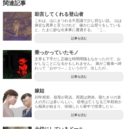
関連記事
助言してくれる登山者
これは、山にまつわる不思議で少し切ない話。 山は
身近な異界と言うけれど、確かに山登りをしている
と、たまに妙な出来事に遭遇する。 「こ...
記事を読む
乗っかっていたモノ
文章も下手だし正確な時間間隔もなかったので、お
かしなことになるかもしれません。 娘がご飯食べ終
わって「おやつ～」というので、出したの...
記事を読む
嫁姑
10年程前、祖母が死去。死因は肺炎。寝たきりの老
人の方には多いらしい。 祖母は亡くなる三年程前か
ら痴呆が始まり、徘徊したり家中で排泄したり...
記事を読む