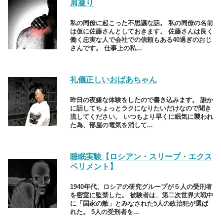
肩凝り
私の同僚に起こった不思議な話。 私の同僚の名前
は仮に佐藤さんとしておきます。 佐藤さんは良く
働く忠実な人で会社での信頼もある40過ぎのおじ
さんです。 仕事上の私...
礼儀正しいおばあちゃん
昨日の夜嫌な体験をしたので書き込みます。 誰か
に話してちょっとラクになりたいだけなので聞き
流してください。 いつもより早くに眠気に襲われ
た為、部屋の電気を消して...
睡眠実験【ロシアン・スリープ・エクス
ペリメント】
1940年代、ロシアの研究グループが５人の受刑者
を密室に監禁した。 被験者は、第二次世界大戦中
に「国家の敵」とみなされた5人の政治犯が選ば
れた。 5人の受刑者を...