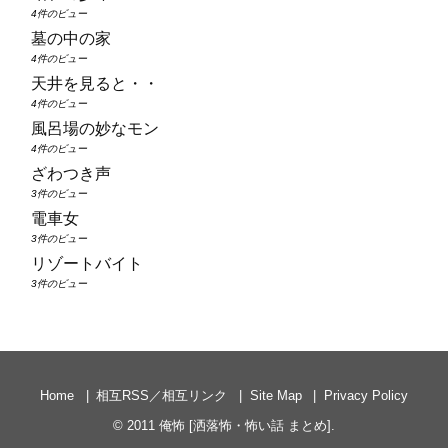
4件のビュー
墓の中の家
4件のビュー
天井を見ると・・
4件のビュー
風呂場の妙なモン
4件のビュー
ざわつき声
3件のビュー
電車女
3件のビュー
リゾートバイト
3件のビュー
Home
相互RSS／相互リンク
Site Map
Privacy Policy
© 2011
俺怖 [洒落怖・怖い話 まとめ]
.