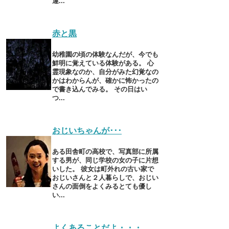
運...
赤と黒
幼稚園の頃の体験なんだが、今でも
鮮明に覚えている体験がある。 心
霊現象なのか、自分がみた幻覚なの
かはわからんが、確かに怖かったの
で書き込んでみる。 その日はい
つ...
おじいちゃんが･･･
ある田舎町の高校で、写真部に所属
する男が、同じ学校の女の子に片想
いした。 彼女は町外れの古い家で
おじいさんと２人暮らしで、おじい
さんの面倒をよくみるとても優し
い...
よくあることだよ・・・