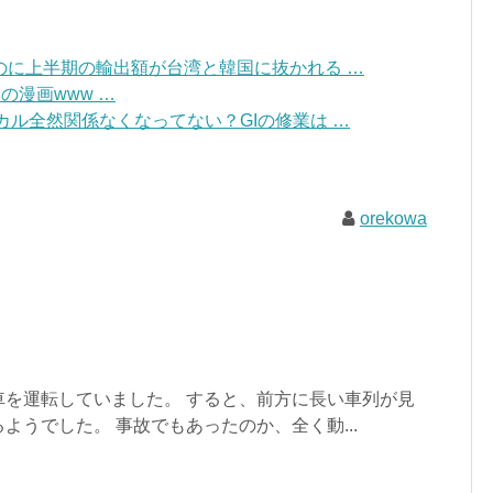
のに上半期の輸出額が台湾と韓国に抜かれる …
の漫画www …
ジカル全然関係なくなってない？GIの修業は …
orekowa
車を運転していました。 すると、前方に長い車列が見
ようでした。 事故でもあったのか、全く動...