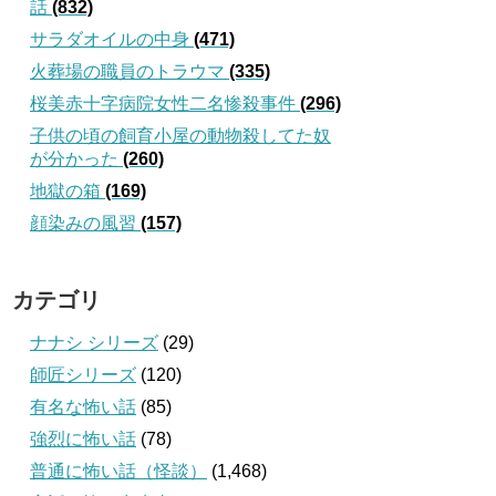
話
(832)
サラダオイルの中身
(471)
火葬場の職員のトラウマ
(335)
桜美赤十字病院女性二名惨殺事件
(296)
子供の頃の飼育小屋の動物殺してた奴
が分かった
(260)
地獄の箱
(169)
顔染みの風習
(157)
カテゴリ
ナナシ シリーズ
(29)
師匠シリーズ
(120)
有名な怖い話
(85)
強烈に怖い話
(78)
普通に怖い話（怪談）
(1,468)