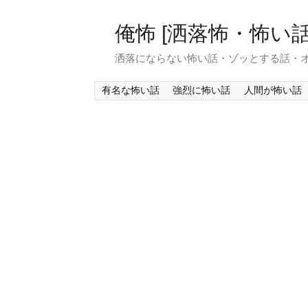
俺怖 [洒落怖・怖い話
洒落にならない怖い話・ゾッとする話・
有名な怖い話
強烈に怖い話
人間が怖い話