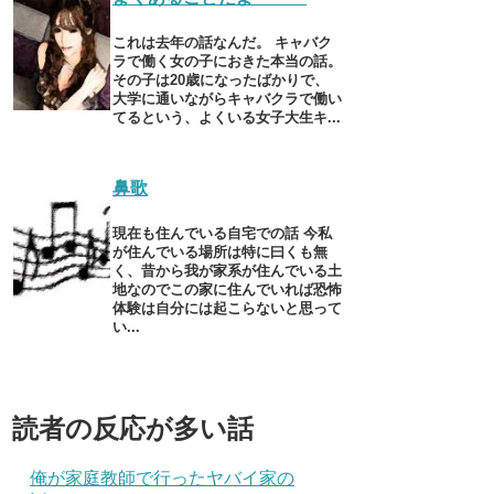
これは去年の話なんだ。 キャバク
ラで働く女の子におきた本当の話。
その子は20歳になったばかりで、
大学に通いながらキャバクラで働い
てるという、よくいる女子大生キ...
鼻歌
現在も住んでいる自宅での話 今私
が住んでいる場所は特に曰くも無
く、昔から我が家系が住んでいる土
地なのでこの家に住んでいれば恐怖
体験は自分には起こらないと思って
い...
読者の反応が多い話
俺が家庭教師で行ったヤバイ家の