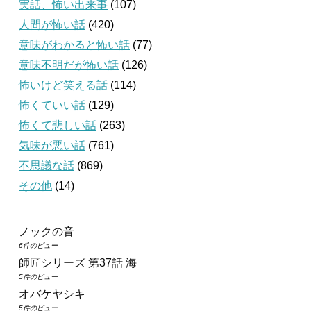
実話、怖い出来事
(107)
人間が怖い話
(420)
意味がわかると怖い話
(77)
意味不明だが怖い話
(126)
怖いけど笑える話
(114)
怖くていい話
(129)
怖くて悲しい話
(263)
気味が悪い話
(761)
不思議な話
(869)
その他
(14)
ノックの音
6件のビュー
師匠シリーズ 第37話 海
5件のビュー
オバケヤシキ
5件のビュー