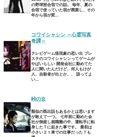
の野球部合宿での話。 毎年、夏の
合宿で使っていた宿が廃業し、その
年から宿が変...
コワイシャシン ～心霊写真
奇譚～
テレビゲーム怪現象の思い出 プレ
ステのコワイシャシンってゲームが
やばいらしい 開発会社に勤めてた
人に聞いたんだけど、何人もけが
人、自殺者が出とか、、 語ってよ
い...
峠の女
類似の既出話もあるかとは思います
が敢えて一つ。 七年前に勤めた会
社が倒産し就職難の中、運転手に転
身したＴに起きた事です。 最初は
小さい２ｔ車での仕事だったＴも