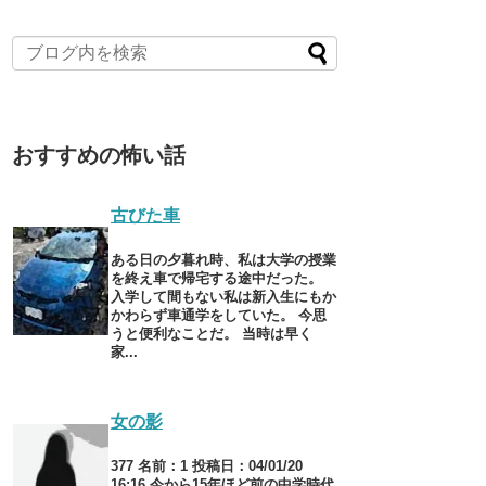
おすすめの怖い話
古びた車
ある日の夕暮れ時、私は大学の授業
を終え車で帰宅する途中だった。
入学して間もない私は新入生にもか
かわらず車通学をしていた。 今思
うと便利なことだ。 当時は早く
家...
女の影
377 名前：1 投稿日：04/01/20
16:16 今から15年ほど前の中学時代