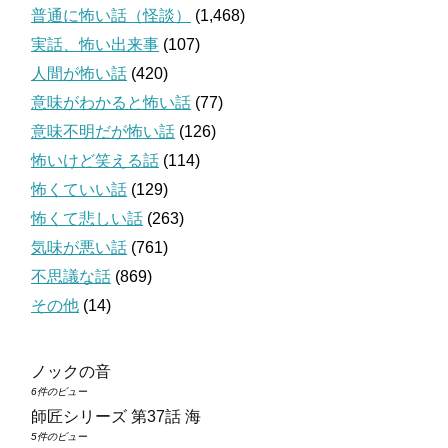
普通に怖い話（怪談）
(1,468)
実話、怖い出来事
(107)
人間が怖い話
(420)
意味がわかると怖い話
(77)
意味不明だが怖い話
(126)
怖いけど笑える話
(114)
怖くていい話
(129)
怖くて悲しい話
(263)
気味が悪い話
(761)
不思議な話
(869)
その他
(14)
ノックの音
6件のビュー
師匠シリーズ 第37話 海
5件のビュー