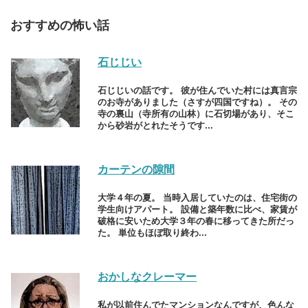
おすすめの怖い話
石じじい
石じじいの話です。 彼が住んでいた村には真言宗
のお寺がありました（さすが四国ですね）。 その
寺の裏山（寺所有の山林）に石切場があり、そこ
から砂岩がとれたそうです...
カーテンの隙間
大学４年の夏。 当時入居していたのは、住宅街の
学生向けアパート。 設備と築年数に比べ、家賃が
破格に安いため大学３年の春に移ってきた所だっ
た。 単位もほぼ取り終わ...
おかしなクレーマー
私が以前住んでたマンションなんですが、色んな