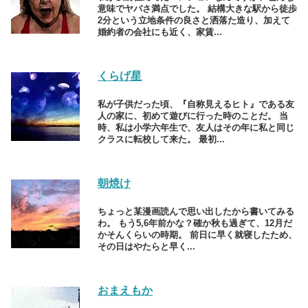
意味でヤバさ満点でした。 結構大きな駅から徒歩
2分という立地条件の良さと洒落た造り、加えて
婚約者の会社にも近く、家賃...
くらげ星
私が子供だった頃、『自称見えるヒト』である友
人の家に、初めて遊びに行った時のことだ。 当
時、私は小学六年生で、友人はその年に私と同じ
クラスに転校して来た。 最初...
朝焼け
ちょっと某漫画読んで思い出したから書いてみる
わ。 もう5,6年前かな？確か秋も過ぎて、12月だ
かそんくらいの時期。 前日に早く就寝したため、
その日はやたらと早く...
おまえもか