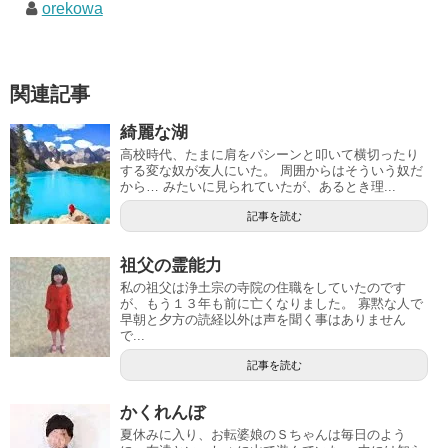
orekowa
関連記事
綺麗な湖
高校時代、たまに肩をパシーンと叩いて横切ったり
する変な奴が友人にいた。 周囲からはそういう奴だ
から… みたいに見られていたが、あるとき理...
記事を読む
祖父の霊能力
私の祖父は浄土宗の寺院の住職をしていたのです
が、もう１３年も前に亡くなりました。 寡黙な人で
早朝と夕方の読経以外は声を聞く事はありません
で...
記事を読む
かくれんぼ
夏休みに入り、お転婆娘のＳちゃんは毎日のよう