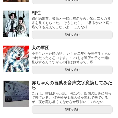
相性
姉が結婚前、彼氏と一緒に有名な占い師に二人の将
来を見てもらった。 そうしたら、 「将来かい？真っ
暗で何も見えてこないよ… こんな相...
記事を読む
犬の軍団
小学生だった時の話。 たしか二年生か三年生くらい
の時だったと思います。 いつもは近所の子と一緒に
登校するんですがその日はお休みで、私...
記事を読む
赤ちゃんの言葉を音声文字変換してみた
ら
これは、昨日あった話。 俺は今、四国の田舎に帰っ
て来ている。 姉夫婦が１歳の娘を連れて来ている
が、夜が蒸し暑くてなかなか寝付いてくれない...
記事を読む