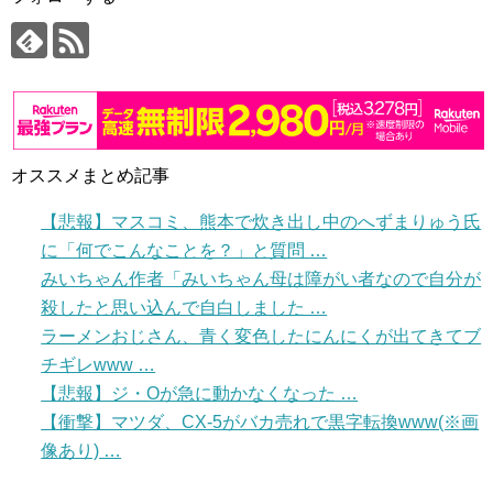
オススメまとめ記事
【悲報】マスコミ、熊本で炊き出し中のへずまりゅう氏
に「何でこんなことを？」と質問 …
みいちゃん作者「みいちゃん母は障がい者なので自分が
殺したと思い込んで自白しました …
ラーメンおじさん、青く変色したにんにくが出てきてブ
チギレwww …
【悲報】ジ・Oが急に動かなくなった …
【衝撃】マツダ、CX-5がバカ売れで黒字転換www(※画
像あり) …