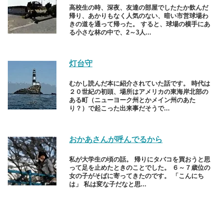
高校生の時、深夜、友達の部屋でしたたか飲んだ
帰り、あかりもなく人気のない、暗い市営球場わ
きの道を通って帰った。 すると、球場の横手にあ
る小さな林の中で、2～3人...
灯台守
むかし読んだ本に紹介されていた話です。 時代は
２０世紀の初頭、場所はアメリカの東海岸北部の
ある町（ニューヨーク州とかメイン州のあた
り？）で起こった出来事だそうで...
おかあさんが呼んでるから
私が大学生の頃の話。 帰りにタバコを買おうと思
って足を止めたときのことでした。 ６～７歳位の
女の子がそばに寄ってきたのです。 「こんにち
は」 私は変な子だなと思...