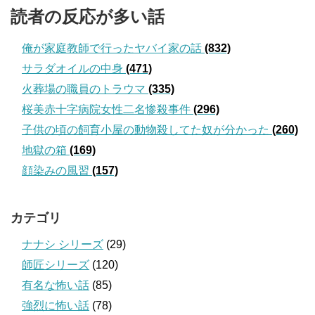
読者の反応が多い話
俺が家庭教師で行ったヤバイ家の話
(832)
サラダオイルの中身
(471)
火葬場の職員のトラウマ
(335)
桜美赤十字病院女性二名惨殺事件
(296)
子供の頃の飼育小屋の動物殺してた奴が分かった
(260)
地獄の箱
(169)
顔染みの風習
(157)
カテゴリ
ナナシ シリーズ
(29)
師匠シリーズ
(120)
有名な怖い話
(85)
強烈に怖い話
(78)