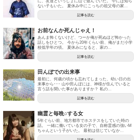
に、友達といっしょに山で遊んでいた。 中には知ら
ない子もいた。 夏休み中にこっちの祖父母の家...
記事を読む
お前なんか死んじゃえ！
あんま怖くないけど、つーか俺が死ぬほど怖かった
話しをひとつ。 今から20年くらい前、俺がまだ小学
校低学年の頃。 夏休みになると、家の...
記事を読む
田んぼでの出来事
最初に、何歳の頃かも忘れてしまった、幼い日の出
来事から･･･ 山や田んぼには、神様が住んでいると
言う話を聞いた事がありますか？ 私の...
記事を読む
幽霊と毎晩○する女
5年ぐらい前、地方都市でホステスをしていた時の
話。 一緒に働いている女の子で、自称霊感の強いM
ちゃんという子がいた。 最初は信じていなか...
記事を読む