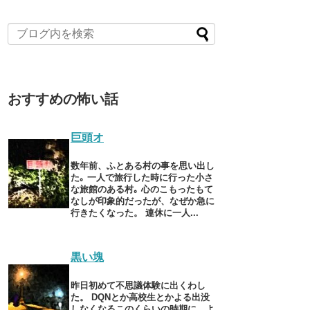
おすすめの怖い話
巨頭オ
数年前、ふとある村の事を思い出し
た｡ 一人で旅行した時に行った小さ
な旅館のある村｡ 心のこもったもて
なしが印象的だったが、なぜか急に
行きたくなった。 連休に一人...
黒い塊
昨日初めて不思議体験に出くわし
た。 DQNとか高校生とかよる出没
しなくなるこのくらいの時期に、よ