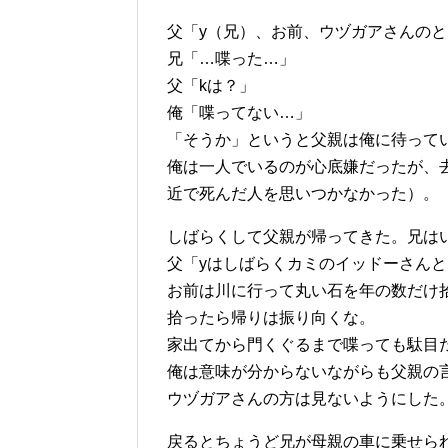
父「y（兄）、お前、ウヅガアさんの
兄「…喋った…」
父「kは？」
俺「喋ってない…」
「そうか」というと父親は俺に待って
俺は一人でいるのが心底嫌だったが、
近で死んだ人を思いつかなかった）。
しばらくして父親が帰ってきた。兄は
父「yはしばらくカミのイッドーさん
お前は川に行って丸い石を年の数だけ
拾ったら帰りは振り向くな。
家出てから門くぐるまで喋っても駄目
俺は意味が分からないながらも父親の
ウヅガアさんの方は見ないようにした
戻るとちょうど兄が母親の車に乗せら