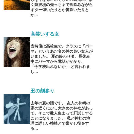
く防波堤の先っちょで酒飲みながら
ギター弾いたりとか笛吹いたりと
か...
高笑いする女
当時僕は高校生で、クラスに『パー
マ』というあだ名の仲の良い友人が
いました。 夏の終わり頃、昼休み
中にパーマから電話がかかり、
「今学校出れないか」 と言われま
し...
丑の刻参り
去年の夏の話です。 友人の柿崎の
家の近くに少し大きめの神社があっ
て、そこで数人集まって肝試しする
ことになりました。 私と神社の地
理に詳しい柿崎とで脅かし役をす
る...