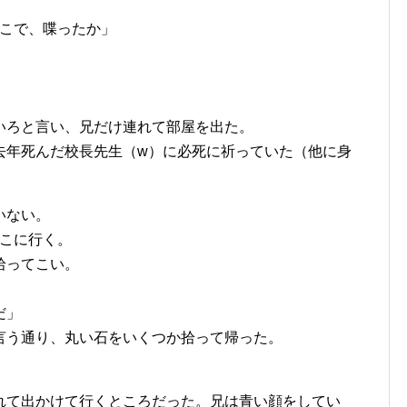
とこで、喋ったか」
いろと言い、兄だけ連れて部屋を出た。
去年死んだ校長先生（w）に必死に祈っていた（他に身
いない。
とこに行く。
拾ってこい。
だ」
言う通り、丸い石をいくつか拾って帰った。
。
れて出かけて行くところだった。兄は青い顔をしてい