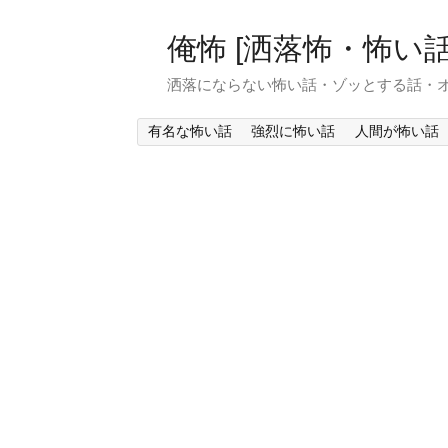
俺怖 [洒落怖・怖い話
洒落にならない怖い話・ゾッとする話・
有名な怖い話
強烈に怖い話
人間が怖い話