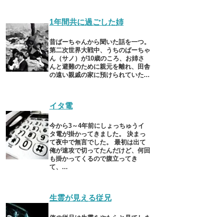
1年間共に過ごした姉
昔ばーちゃんから聞いた話を一つ。
第二次世界大戦中、うちのばーちゃ
ん（サノ）が10歳のころ、お姉さ
んと避難のために親元を離れ、田舎
の遠い親戚の家に預けられていた...
イタ電
今から3～4年前にしょっちゅうイ
タ電が掛かってきました。 決まっ
て夜中で無言でした。 最初は出て
俺が速攻で切ってたんだけど、何回
も掛かってくるので腹立ってき
て、...
生霊が見える従兄