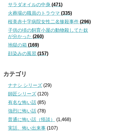
サラダオイルの中身
(471)
火葬場の職員のトラウマ
(335)
桜美赤十字病院女性二名惨殺事件
(296)
子供の頃の飼育小屋の動物殺してた奴
が分かった
(260)
地獄の箱
(169)
顔染みの風習
(157)
カテゴリ
ナナシ シリーズ
(29)
師匠シリーズ
(120)
有名な怖い話
(85)
強烈に怖い話
(78)
普通に怖い話（怪談）
(1,468)
実話、怖い出来事
(107)