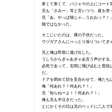
寒くて寒くて、パジャマの上にコート
兄も「さみー」等と言いつつ、庭を突
兄「あ、やっぱ猫じゃ…うおおっ？！
猫ではなかった。
そこにいたのは、裸の子供だった。
ウヅガアさんにべっとり張りついてぎ
兄と俺は即座に逃げ出した。
うしろからぎゃあぎゃあ言う声がする
必死で走って、玄関に飛び込むと普段
だ。
ドアを閉めて顔を見合わせて、俺たち
俺「何あれ？！何あれ？！」
兄「知らねーよ！！何あれ？！」
俺も兄も半泣きだった。
とにかくその日は兄のベッドに二人で