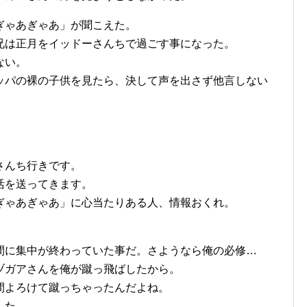
ぎゃあぎゃあ」が聞こえた。
兄は正月をイッドーさんちで過ごす事になった。
ない。
ッパの裸の子供を見たら、決して声を出さず他言しない
さんち行きです。
活を送ってきます。
ぎゃあぎゃあ」に心当たりある人、情報おくれ。
間に集中が終わっていた事だ。さようなら俺の必修…
ヅガアさんを俺が蹴っ飛ばしたから。
間よろけて蹴っちゃったんだよね。
した。