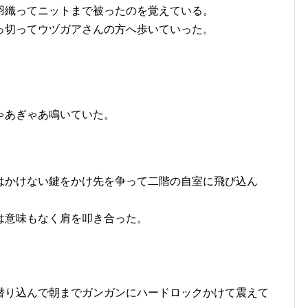
羽織ってニットまで被ったのを覚えている。
っ切ってウヅガアさんの方へ歩いていった。
」
ゃあぎゃあ鳴いていた。
。
はかけない鍵をかけ先を争って二階の自室に飛び込ん
は意味もなく肩を叩き合った。
潜り込んで朝までガンガンにハードロックかけて震えて