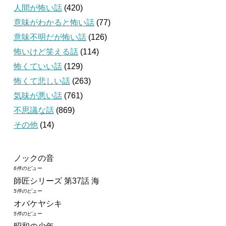
人間が怖い話
(420)
意味がわかると怖い話
(77)
意味不明だが怖い話
(126)
怖いけど笑える話
(114)
怖くていい話
(129)
怖くて悲しい話
(263)
気味が悪い話
(761)
不思議な話
(869)
その他
(14)
ノックの音
6件のビュー
師匠シリーズ 第37話 海
5件のビュー
オバケヤシキ
5件のビュー