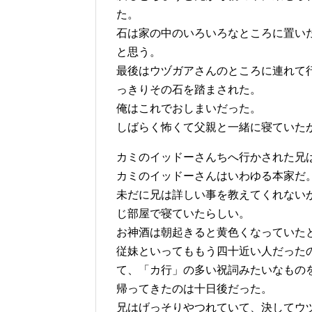
た。
石は家の中のいろいろなところに置い
と思う。
最後はウヅガアさんのところに連れて
っきりその石を踏まされた。
俺はこれでおしまいだった。
しばらく怖くて父親と一緒に寝ていた
カミのイッドーさんちへ行かされた兄
カミのイッドーさんはいわゆる本家だ
未だに兄は詳しい事を教えてくれない
じ部屋で寝ていたらしい。
お神酒は朝起きると黄色くなっていた
従妹といってももう四十近い人だった
て、「カ行」の多い祝詞みたいなもの
帰ってきたのは十日後だった。
兄はげっそりやつれていて、決してウ