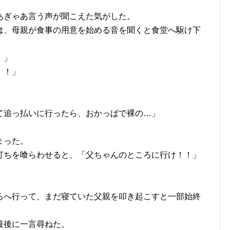
あぎゃあ言う声が聞こえた気がした。
は、母親が食事の用意を始める音を聞くと食堂へ駆け下
。
！」
！！」
て追っ払いに行ったら、おかっぱで裸の…」
まった。
打ちを喰らわせると、「父ちゃんのところに行け！！」
ろへ行って、まだ寝ていた父親を叩き起こすと一部始終
最後に一言尋ねた。