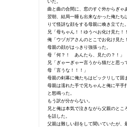
いた。
曲と曲の合間に、窓のすぐ外からぎゃ
翌朝、結局一睡も出来なかった俺たち
りて怪訝な顔をする母親に喚き立てた
兄「母ちゃん！！ゆうべお化け見た！
俺「ウヅガアさんのとこでお化け見た
母親の顔がはっきり強張った。
母「何？！ あんたら、見たの？！」
兄「ぎゃーぎゃー言うから猫だと思っ
母「言うな！！！」
母親の剣幕に俺たちはビックリして固
母親は濡れた手で兄ちゃんと俺に平手
と怒鳴った。
もう訳が分からない。
兄と俺は本気で泣きながら父親のとこ
を話した。
父親は難しい顔をして聞いていたが、