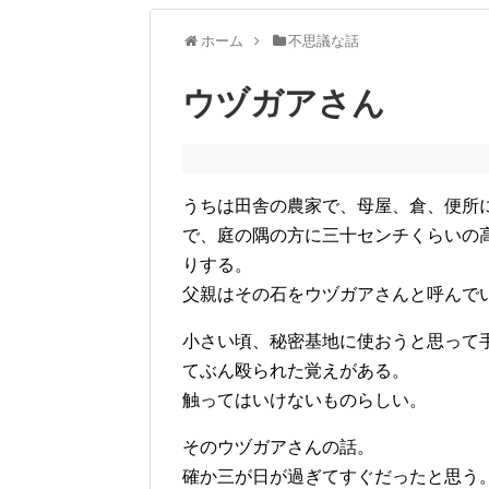
ホーム
不思議な話
ウヅガアさん
うちは田舎の農家で、母屋、倉、便所
で、庭の隅の方に三十センチくらいの
りする。
父親はその石をウヅガアさんと呼んで
小さい頃、秘密基地に使おうと思って
てぶん殴られた覚えがある。
触ってはいけないものらしい。
そのウヅガアさんの話。
確か三が日が過ぎてすぐだったと思う