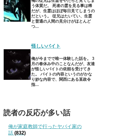
俺の従兄は生霊をやたらと見てしま
う体質だ。 死者の霊を見る事は稀
だが、生霊はほぼ毎日見てしまうの
だという。 従兄はたいてい、生霊
と普通の人間の見分けがほとんど
つ...
怪しいバイト
俺が今までで唯一体験した話を。 3
月の春休み中のことなんだが、友達
が怪しいバイトの依頼を受けてき
た。 バイトの内容というのがかな
り妙な内容で、関西にある某政令
指...
読者の反応が多い話
俺が家庭教師で行ったヤバイ家の
話
(832)