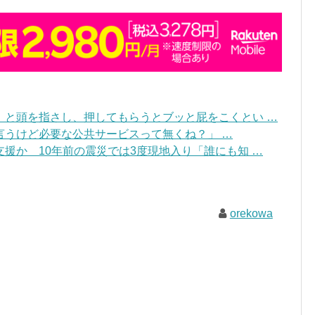
」と頭を指さし、押してもらうとブッと屁をこくとい …
言うけど必要な公共サービスって無くね？」 …
援か 10年前の震災では3度現地入り「誰にも知 …
orekowa