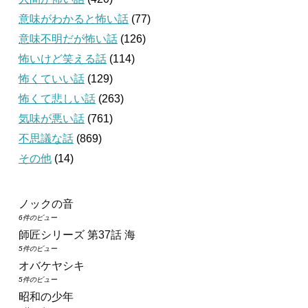
意味がわかると怖い話
(77)
意味不明だが怖い話
(126)
怖いけど笑える話
(114)
怖くていい話
(129)
怖くて悲しい話
(263)
気味が悪い話
(761)
不思議な話
(869)
その他
(14)
ノックの音
6件のビュー
師匠シリーズ 第37話 海
5件のビュー
オバケヤシキ
5件のビュー
昭和の少年