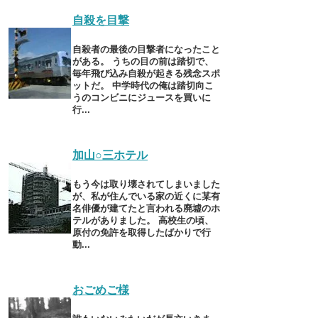
自殺を目撃
自殺者の最後の目撃者になったこと
がある。 うちの目の前は踏切で、
毎年飛び込み自殺が起きる残念スポ
ットだ。 中学時代の俺は踏切向こ
うのコンビニにジュースを買いに
行...
加山○三ホテル
もう今は取り壊されてしまいました
が、私が住んでいる家の近くに某有
名俳優が建てたと言われる廃墟のホ
テルがありました。 高校生の頃、
原付の免許を取得したばかりで行
動...
おごめご様