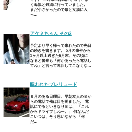
く母親と銭湯に行っていました。
まだ小さかったので母と女湯に入
っ...
アケミちゃん その2
予定より早く帰って来れたので先日
の続きを書きます。 5月の事件から
1ヶ月以上過ぎた6月末、その頃に
なると警察も「何かあったら電話し
てね」と言って巡回してこなくな...
呪われたプレリュード
６月のある日曜日、早朝友人のＢか
らの電話で俺は目を覚ました。 電
話にでるといきなりＢは、 「これ
からドライブしねー。」 何なんだ
こいつは、そう思いながら 「何
だ...