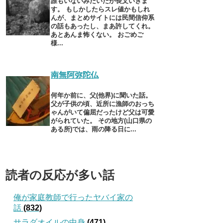
誰もいないみたいだが長文いきま
す。 もしかしたらスレ値かもしれ
んが、まとめサイトには民間信仰系
の話もあったし、まあ許してくれ。
あとあんま怖くない。 おごめご
様...
南無阿弥陀仏
何年か前に、父(他界)に聞いた話。
父が子供の頃、近所に漁師のおっち
ゃんがいて偏屈だったけど父は可愛
がられていた。 その地方(山口県の
ある所)では、雨の降る日に...
読者の反応が多い話
俺が家庭教師で行ったヤバイ家の
話
(832)
サラダオイルの中身
(471)