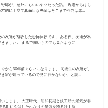
り野郎が、意外にもいいヤツだった話。 現場からはち
本的に丁寧で真面目な先輩はそこまで評判は悪...
校の友達が経験した恐怖体験です。 ある夜、友達が私
きました。 まるで怖いものでも見たように...
今から30年前ぐらいになります。 同級生の友達が、
き家が建っているので見に行かないか、と誘...
願いします。 大正時代、昭和初期と鉄工所の景気が非
或る町にやはりそれなりの景気を誇る鉄工所...