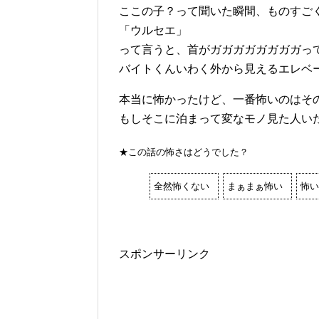
ここの子？って聞いた瞬間、ものすご
「ウルセエ」
って言うと、首がガガガガガガガガっ
バイトくんいわく外から見えるエレベ
本当に怖かったけど、一番怖いのはそ
もしそこに泊まって変なモノ見た人い
★この話の怖さはどうでした？
全然怖くない
まぁまぁ怖い
怖い
スポンサーリンク