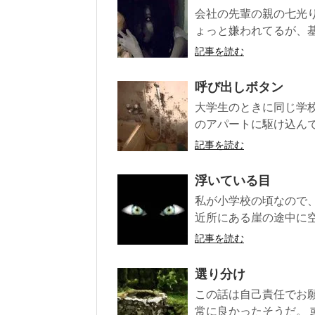
会社の先輩の親の七光
ょっと嫌われてるが、基
記事を読む
呼び出しボタン
大学生のときに同じ学
のアパートに駆け込んで
記事を読む
浮いている目
私が小学校の頃なので、
近所にある崖の途中に空
記事を読む
選り分け
この話は自己責任でお
常に良かったそうだ。 