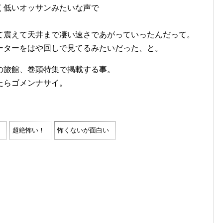
く低いオッサンみたいな声で
て震えて天井まで凄い速さであがっていったんだって。
ーターをはや回しで見てるみたいだった、と。
の旅館、巻頭特集で掲載する事。
たらゴメンナサイ。
超絶怖い！
怖くないが面白い