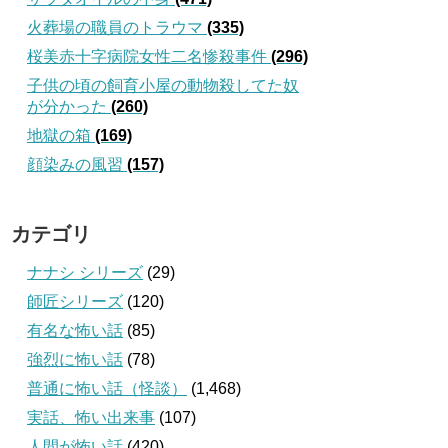
火葬場の職員のトラウマ
(335)
桜美赤十字病院女性二名惨殺事件
(296)
子供の頃の飼育小屋の動物殺してた奴
が分かった
(260)
地獄の箱
(169)
顔染みの風習
(157)
カテゴリ
ナナシ シリーズ
(29)
師匠シリーズ
(120)
有名な怖い話
(85)
強烈に怖い話
(78)
普通に怖い話（怪談）
(1,468)
実話、怖い出来事
(107)
人間が怖い話
(420)