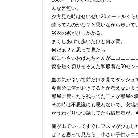
んな筈無い。
夕方見た時はせいぜい20メートルくら
酔ってんのかな？と思いながら歩いて
浴衣の裾がひっかかる。
まくしあげて歩いたけど何か変。
何だぁ？と思って見たら
裾に小さいおばあちゃんがニコニコニ
髪を短く切りそろえた和服着た50セン
血の気が引いて前だけを見てダッシュ
今自分に何がおきてるとか考えないよ
部屋に戻ったら残ってた二人が部屋の
その時は不思議にも思わないで、安堵
かうわずりつつ話してたら編集者が、
俺が出ていってすぐにフスマが少ぉし
は？と思って見たら、小さい子供がニ