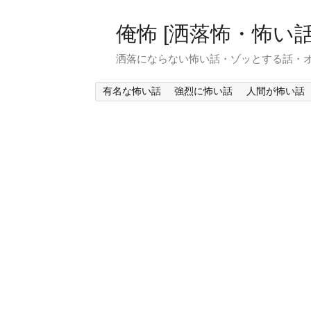
俺怖 [洒落怖・怖い話
洒落にならない怖い話・ゾッとする話・
有名な怖い話
強烈に怖い話
人間が怖い話