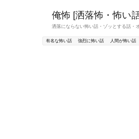
俺怖 [洒落怖・怖い話
洒落にならない怖い話・ゾッとする話・
有名な怖い話
強烈に怖い話
人間が怖い話