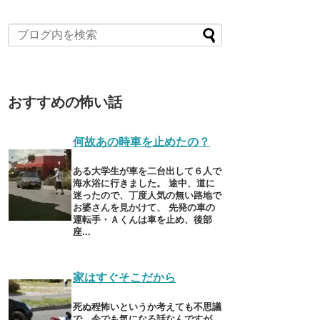
おすすめの怖い話
何故あの時車を止めたの？
ある大学生が車を二台出して６人で
海水浴に行きました。 途中、道に
迷ったので、丁度人気の無い路地で
お婆さんを見かけて、 先発の車の
運転手・Ａくんは車を止め、後部
座...
家はすぐそこだから
死ぬ程怖いというか考えても不思議
で、今でも気になる話なんですが。