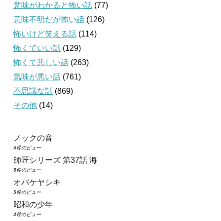
意味がわかると怖い話
(77)
意味不明だが怖い話
(126)
怖いけど笑える話
(114)
怖くていい話
(129)
怖くて悲しい話
(263)
気味が悪い話
(761)
不思議な話
(869)
その他
(14)
ノックの音
6件のビュー
師匠シリーズ 第37話 海
5件のビュー
オバケヤシキ
5件のビュー
昭和の少年
4件のビュー