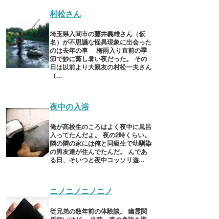
村松さん
埼玉県入間市の藤井義雄さん（仮
名）が不思議な怪異現象に出会った
のは去年の事 梅雨入り直前の季
節で妙に蒸し暑い夜だった。 その
日は以前より大親友の村松一夫さん
（...
夜中の入浴
俺が高校生のころはよく夜中に風呂
入ってたんだよ。 夜の2時くらい。
隣の隣の家には俺と同級生で幼馴染
の男友達が住んでたんだ。 んであ
る日、そいつと夜中コッソリ遊...
ニノニノニノニノ
従兄弟の数年前の体験談。 幽霊関