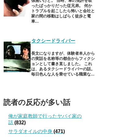
係無いけど。 当時、車の免許を取
ったばっかりだった従兄弟。 何か
トラブルを起こしたら怖いと会社と
家の間の移動はしばらく徒歩と電
車...
タクシードライバー
長文になりますが、体験者本人から
の実話を名称等の都合からフィクシ
ョンとして書き直しました。 これ
は、あるタクシードライバーの話。
毎日色んな人を乗せている職業な...
読者の反応が多い話
俺が家庭教師で行ったヤバイ家の
話
(832)
サラダオイルの中身
(471)