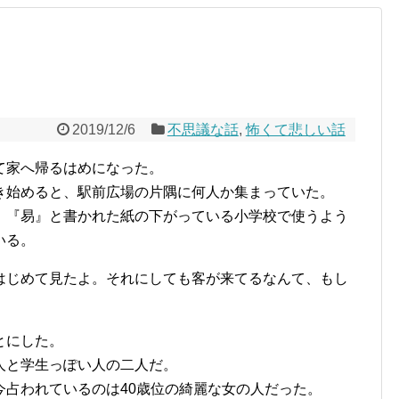
2019/12/6
不思議な話
,
怖くて悲しい話
て家へ帰るはめになった。
き始めると、駅前広場の片隅に何人か集まっていた。
、『易』と書かれた紙の下がっている小学校で使うよう
いる。
はじめて見たよ。それにしても客が来てるなんて、もし
とにした。
人と学生っぽい人の二人だ。
今占われているのは40歳位の綺麗な女の人だった。