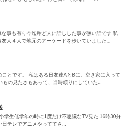
慎な事も有り今迄殆ど人に話しした事が無い話です 私
友人４人で地元のアーケードを歩いていました...
のことです。 私はある日友達AとBに、空き家に入って
いもの見たさもあって、当時頼りにしていた...
送
、小学生低学年の時に1度だけ不思議なTV見た 16時30分
か日テレでアニメやっててさ...