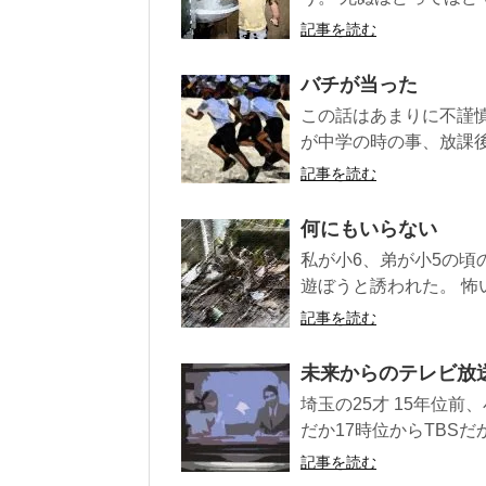
記事を読む
バチが当った
この話はあまりに不謹
が中学の時の事、放課後
記事を読む
何にもいらない
私が小6、弟が小5の頃
遊ぼうと誘われた。 怖
記事を読む
未来からのテレビ放
埼玉の25才 15年位前
だか17時位からTBSだ
記事を読む