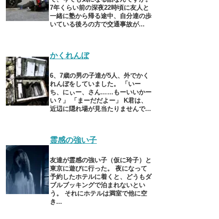
7年くらい前の深夜22時頃に友人と
一緒に塾から帰る途中、自分達の歩
いている後ろの方で交通事故が...
かくれんぼ
6、7歳の男の子達が5人、外でかく
れんぼをしていました。 「いー
ち、にぃー、さん……もーいいかー
い？」 「まーだだよー」 K君は、
近辺に隠れ場が見当たりませんで...
霊感の強い子
友達が霊感の強い子（仮に玲子）と
東京に遊びに行った。 夜になって
予約したホテルに着くと、どうもダ
ブルブッキングで泊まれないとい
う。 それにホテルは満室で他に空
き...