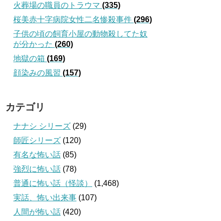
火葬場の職員のトラウマ
(335)
桜美赤十字病院女性二名惨殺事件
(296)
子供の頃の飼育小屋の動物殺してた奴
が分かった
(260)
地獄の箱
(169)
顔染みの風習
(157)
カテゴリ
ナナシ シリーズ
(29)
師匠シリーズ
(120)
有名な怖い話
(85)
強烈に怖い話
(78)
普通に怖い話（怪談）
(1,468)
実話、怖い出来事
(107)
人間が怖い話
(420)