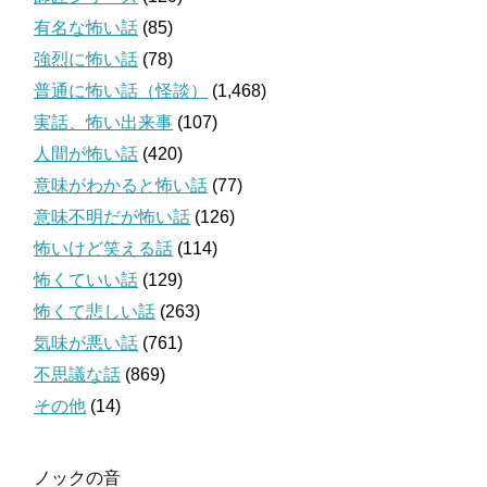
有名な怖い話
(85)
強烈に怖い話
(78)
普通に怖い話（怪談）
(1,468)
実話、怖い出来事
(107)
人間が怖い話
(420)
意味がわかると怖い話
(77)
意味不明だが怖い話
(126)
怖いけど笑える話
(114)
怖くていい話
(129)
怖くて悲しい話
(263)
気味が悪い話
(761)
不思議な話
(869)
その他
(14)
ノックの音