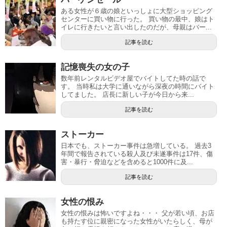
ある女性が６歳の娘といっしょに大型ショッピング
センターに買い物に行った。 買い物の最中、娘はト
イレに行きたいと言い出したのだが、母親はバー...
記事を読む
記憶喪失の女の子
数年前レンタルビデオ屋でバイトしてた時の話で
す。 当時私は大学に通いながら深夜の時間にバイト
してました。 店長に新しい子が今日から来...
記事を読む
ストーカー
日本でも、ストーカー事件は急増している。 過去3
年間で報告されている殺人及び未遂事件は17件、傷
害・暴行・脅迫などを含めると1000件に及...
記事を読む
女性の恨み
女性の恨みは怖いですよね・・・ 父が若い頃、お店
も持たす位に親密になった女性がいたらしく、母が