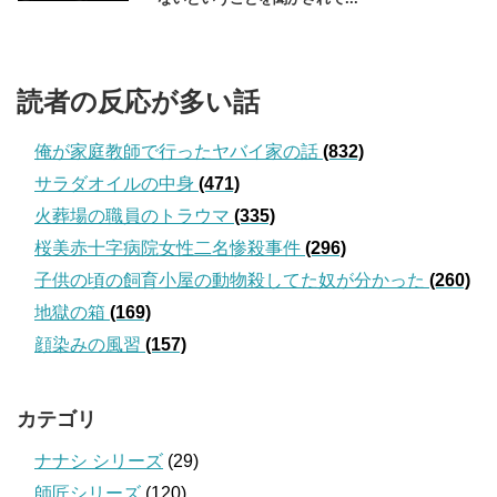
読者の反応が多い話
俺が家庭教師で行ったヤバイ家の話
(832)
サラダオイルの中身
(471)
火葬場の職員のトラウマ
(335)
桜美赤十字病院女性二名惨殺事件
(296)
子供の頃の飼育小屋の動物殺してた奴が分かった
(260)
地獄の箱
(169)
顔染みの風習
(157)
カテゴリ
ナナシ シリーズ
(29)
師匠シリーズ
(120)