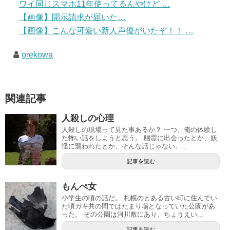
ワイ同じスマホ11年使ってるんやけど …
【画像】開示請求が届いた…
【画像】こんな可愛い新人声優がいたぞ！！ …
orekowa
関連記事
人殺しの心理
人殺しの現場って見た事あるか？ 一つ、俺の体験し
た怖い話をしようと思う。 幽霊に出会ったとか、妖
怪に襲われたとか、そんな話じゃない。...
記事を読む
もんぺ女
小学生の頃の話だ。 札幌のとある古い町に住んでい
た頃ガキ共の間ではたまり場となっていた公園があ
った。 その公園は河川敷にあり、ちょうえい...
記事を読む