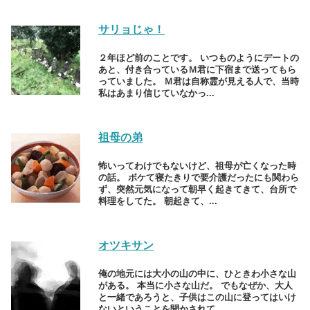
サリョじゃ！
２年ほど前のことです。 いつものようにデートの
あと、付き合っているＭ君に下宿まで送ってもら
っていました。 Ｍ君は自称霊が見える人で、当時
私はあまり信じていなかっ...
祖母の弟
怖いってわけでもないけど、祖母が亡くなった時
の話。 ボケて寝たきりで要介護だったにも関わら
ず、突然元気になって朝早く起きてきて、台所で
料理をしてた。 朝起きて、...
オツキサン
俺の地元には大小の山の中に、ひときわ小さな山
がある。 本当に小さな山だ。 でもなぜか、大人
と一緒であろうと、子供はこの山に登ってはいけ
ないということを聞かされて...