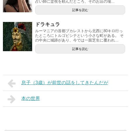
占い師に霊視を頼んだところ、そのお店の場...
記事を読む
ドラキュラ
ルーマニアの首都ブカレストから北西に80キロ行っ
たところにトルゴビシテという小さな町がある。 そ
の中央に城跡があり、今では一面芝生に覆われ...
記事を読む
息子（3歳）が前世の話をしてきたんだが
本の世界