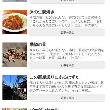
豚の生姜焼き
４歳の頃、祖父が死んだ。 葬式に出て出官の時に
「これからどこにいくの？」と訊ねた私に、「おじ
いちゃんを焼きに行くんだよ」と父。 何の事だ...
記事を読む
動物の骨
今から15年くらい前かな。 当時、親戚が水道設備を
営んでいた。 俺はそこで短期バイトしてたんだが、
ある一軒家に社長（親戚）、社員A（...
記事を読む
この部屋辺りにあるはずだ
俺の友人が体験した怖い話 俺の友人もとい彼は、数
年前まで東京の飛び込み自殺で有名な某路線のすぐ
側のアパートに住んでいた。 それこそ窓...
記事を読む
バーゲンセール