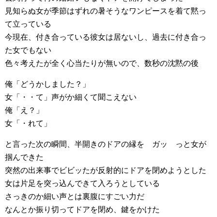
見知らぬ女が季節はずれの暑そうなワンピースを着て黙っ
て立っている
今現在、付き合っている彼女は居ないし、過去に付き合っ
た女でもない
色々考えたが全く心当たりが無いので、数秒の沈黙の後
俺「どうかしました？」
女「・・て」声がか細くて聞こえない
俺「え？」
女「・れて」
と言った次の瞬間、半開きのドアの縁を ガッ っと女が
掴んできた
突然の出来事でビビッたが反射的にドアを閉めようとした
女は片足を突っ込んできて入ろうとしている
さっきのか細い声とは裏腹にすごい力だ
なんとか振り切ってドアを閉め、鍵をかけた