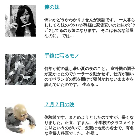
俺の妹
怖いかどうかわかりませんが実話です。 一人暮ら
ししてる妹のﾏﾝｼｮﾝが異様に家賃安いのと妹がﾋﾟﾝ
ﾋﾟﾝしてるのも気になります。 そこは有名な部屋
なのに。 では...
手鏡に写るモノ
何年か前の蒸し暑い夏の夜のこと。 室外機の調子
が悪かったのでクーラーを動かせず、仕方が無い
のでベランダの窓を開けて寝付かれないまま本を
読んでいたのです。 生ぬる...
７月７日の晩
体験談です。まとめようとしたのですが、長くな
りました。正直、すまん。 小学校のクラスメイト
にＭというのがいて、父親は地元の名士で、有名
な産婦人科医でした。 外壁...