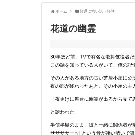
ホーム
普通に怖い話（怪談）
花道の幽霊
30年ほど前、TVで有名な歌舞伎役者
この話を知っている人がいて、俺の記
その人がある地方の古い芝居小屋に公
夜の部が終わったあと、その小屋の主
「夜更けに舞台に幽霊が出るから見て
と誘われた。
半信半疑のまま、彼と一緒に関係者が
ササササーッ!!という音が凄い勢いで