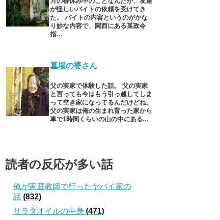
月の春休み中のことなんだが、友達
が怪しいバイトの依頼を受けてき
た。 バイトの内容というのがかな
り妙な内容で、関西にある某政令
指...
墓場の婆さん
父の実家で体験した話。 父の実家
と言っても今はもう引っ越してしま
って空き家になってるんだけどね。
父の実家は俺の生まれ育った家から
車で1時間くらいの山の中にある...
読者の反応が多い話
俺が家庭教師で行ったヤバイ家の
話
(832)
サラダオイルの中身
(471)