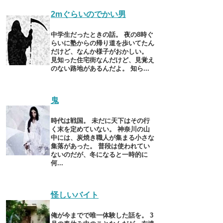
2mぐらいのでかい男
中学生だったときの話。 夜の8時ぐ
らいに塾からの帰り道を歩いてたん
だけど、なんか様子がおかしい。
見知った住宅街なんだけど、見覚え
のない路地があるんだよ。 知ら...
鬼
時代は戦国。 未だに天下はその行
く末を定めていない。 神奈川の山
中には、炭焼き職人が集まる小さな
集落があった。 普段は使われてい
ないのだが、冬になると一時的に
何...
怪しいバイト
俺が今までで唯一体験した話を。 3