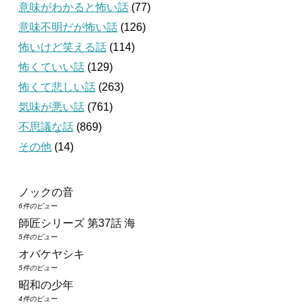
意味がわかると怖い話
(77)
意味不明だが怖い話
(126)
怖いけど笑える話
(114)
怖くていい話
(129)
怖くて悲しい話
(263)
気味が悪い話
(761)
不思議な話
(869)
その他
(14)
ノックの音
6件のビュー
師匠シリーズ 第37話 海
5件のビュー
オバケヤシキ
5件のビュー
昭和の少年
4件のビュー