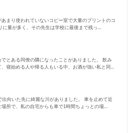
があまり使われていないコピー室で大量のプリントのコ
りに量が多く、その先生は学校に最後まで残っ...
会でとある同僚の隣になったことがありました。 飲み
、寝始める人や帰る人もいる中、お酒が強い私と同...
で出向いた先に綺麗な川がありました。 車を止めて近
場所で、私の自宅からも車で1時間ちょっとの場...