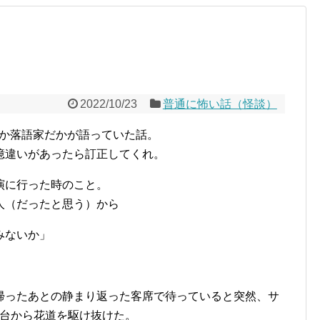
2022/10/23
普通に怖い話（怪談）
だか落語家だかが語っていた話。
憶違いがあったら訂正してくれ。
演に行った時のこと。
人（だったと思う）から
みないか」
帰ったあとの静まり返った客席で待っていると突然、サ
舞台から花道を駆け抜けた。