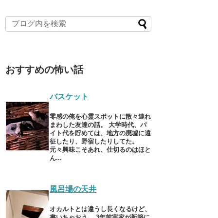
おすすめの怖い話
バスケット
零感の俺を心霊スポットに散々連れ
まわした友達の話。 大学時代、バ
イト代を貯めては、地方の廃墟に遠
征したり、野宿したりしてた。
元々興味こそあれ、仕切るのはほと
ん...
風呂場の天井
オカルトとは違うし長くなるけど、
書いちゃおう。 3年前実家が新築に