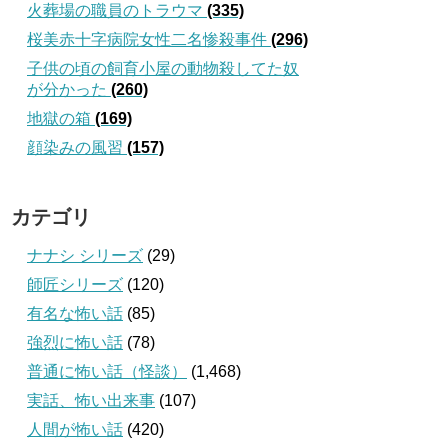
火葬場の職員のトラウマ
(335)
桜美赤十字病院女性二名惨殺事件
(296)
子供の頃の飼育小屋の動物殺してた奴
が分かった
(260)
地獄の箱
(169)
顔染みの風習
(157)
カテゴリ
ナナシ シリーズ
(29)
師匠シリーズ
(120)
有名な怖い話
(85)
強烈に怖い話
(78)
普通に怖い話（怪談）
(1,468)
実話、怖い出来事
(107)
人間が怖い話
(420)