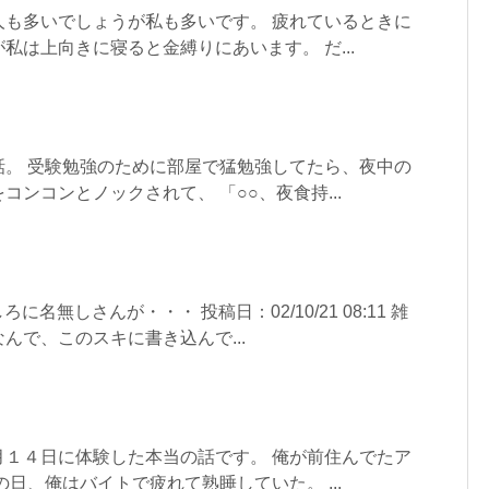
人も多いでしょうが私も多いです。 疲れているときに
私は上向きに寝ると金縛りにあいます。 だ...
話。 受験勉強のために部屋で猛勉強してたら、夜中の
ンコンとノックされて、 「○○、夜食持...
に名無しさんが・・・ 投稿日：02/10/21 08:11 雑
んで、このスキに書き込んで...
月１４日に体験した本当の話です。 俺が前住んでたア
日、俺はバイトで疲れて熟睡していた。 ...