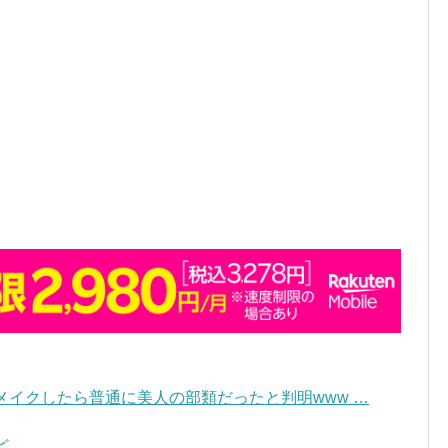
メイクしたら普通に美人の部類だったと判明www …
 …