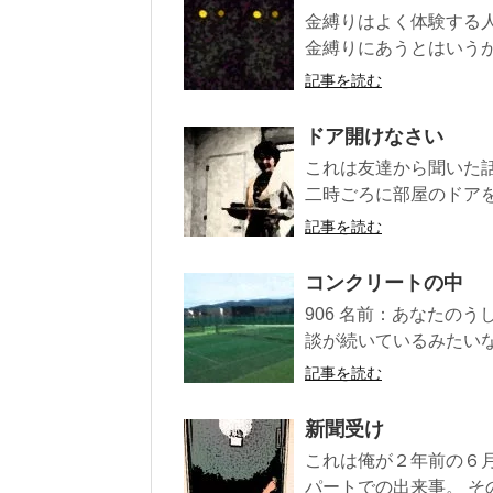
金縛りはよく体験する
金縛りにあうとはいうが
記事を読む
ドア開けなさい
これは友達から聞いた
二時ごろに部屋のドアをコ
記事を読む
コンクリートの中
906 名前：あなたのうしろ
談が続いているみたいな
記事を読む
新聞受け
これは俺が２年前の６
パートでの出来事。 その