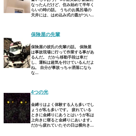
なったんだけど、住み始めて半年く
らいの時の話。 うちのお風呂場の
天井には、はめ込み式の蓋がつい...
保険屋の先輩
保険屋の彼氏の先輩の話。 保険屋
は事故現場に行って作業する事があ
るんだ。 だから移動手段は車だ
し、運転は超気を付けているんだよ
ね。 自分が事故っちゃ洒落になら
な...
4つの光
金縛りはよく体験する人も多いでし
ょうが私も多いです。 疲れている
ときに金縛りにあうとはいうが私は
上向きに寝ると金縛りにあいます。
だから疲れていたその日は横向き...