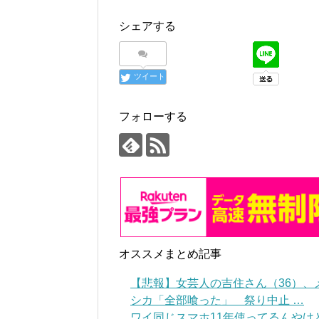
シェアする
ツイート
フォローする
オススメまとめ記事
【悲報】女芸人の吉住さん（36）、
シカ「全部喰った」 祭り中止 …
ワイ同じスマホ11年使ってるんやけど