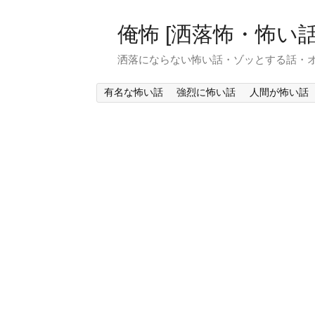
俺怖 [洒落怖・怖い話
洒落にならない怖い話・ゾッとする話・
有名な怖い話
強烈に怖い話
人間が怖い話