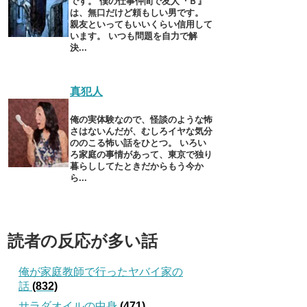
です。 僕の仕事仲間で友人『Ｂ』
は、無口だけど頼もしい男です。
親友といってもいいくらい信用して
います。 いつも問題を自力で解
決...
真犯人
俺の実体験なので、怪談のような怖
さはないんだが、むしろイヤな気分
ののこる怖い話をひとつ。 いろい
ろ家庭の事情があって、東京で独り
暮らししてたときだからもう今か
ら...
読者の反応が多い話
俺が家庭教師で行ったヤバイ家の
話
(832)
サラダオイルの中身
(471)