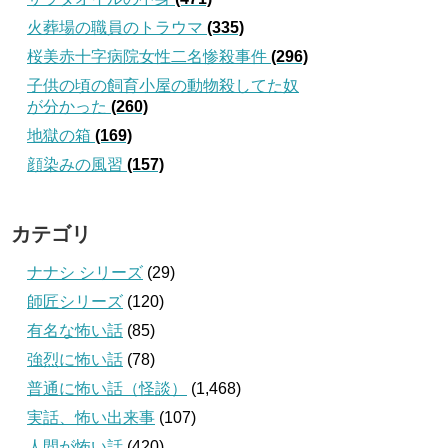
火葬場の職員のトラウマ
(335)
桜美赤十字病院女性二名惨殺事件
(296)
子供の頃の飼育小屋の動物殺してた奴
が分かった
(260)
地獄の箱
(169)
顔染みの風習
(157)
カテゴリ
ナナシ シリーズ
(29)
師匠シリーズ
(120)
有名な怖い話
(85)
強烈に怖い話
(78)
普通に怖い話（怪談）
(1,468)
実話、怖い出来事
(107)
人間が怖い話
(420)