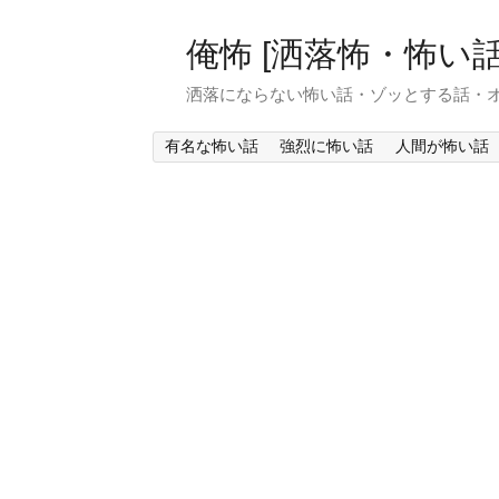
俺怖 [洒落怖・怖い話
洒落にならない怖い話・ゾッとする話・
有名な怖い話
強烈に怖い話
人間が怖い話