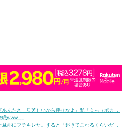
『あんたさ、見苦しいから痩せなよ』私「えっ（ポカ …
職www …
た旦那にブチキレた。すると「起きてこれるくらいだ …