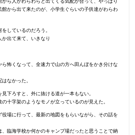
館から人がわらわらと出てくる気配が合って、やっぱり
民館から出て来たのが、小学生ぐらいの子供達がわらわ
何をしているのだろう。
人か出て来て、いきなり
から怖くなって、全速力で山の方へ田んぼをかき分けな
配はなかった。
を見下ろすと、外に抜ける道が一本もない。
数の十字架のようなモノが立っているのが見えた。
ず役場に行って、最新の地図をもらいながら、その話を
は、臨海学校か何かのキャンプ場だったと思うことで納