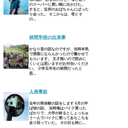
のスーパーに買い物に出かけた。
すると、近所のおばちゃんにばった
り会った。 そこからは、母とそ
の...
林間学校の出来事
かなり昔の話なのですが、当時本気
で洒落にならんかったので書かせて
もらいます。 文才無いので読みに
くいとは思いますがお付合いくださ
い。 小学五年生の林間だったと
思...
人身事故
去年の実体験の話をします 6月の半
ば頃の話。 当時俺はバイク買った
ばかりで、大学が終るとしょっちゅ
う一人でバイクに乗ってあちこちを
走り回っていた。 その日も特に...