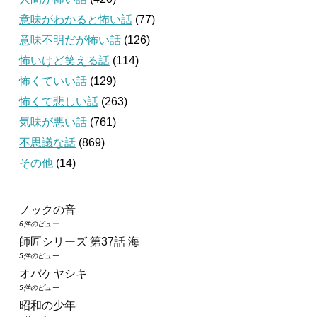
意味がわかると怖い話
(77)
意味不明だが怖い話
(126)
怖いけど笑える話
(114)
怖くていい話
(129)
怖くて悲しい話
(263)
気味が悪い話
(761)
不思議な話
(869)
その他
(14)
ノックの音
6件のビュー
師匠シリーズ 第37話 海
5件のビュー
オバケヤシキ
5件のビュー
昭和の少年