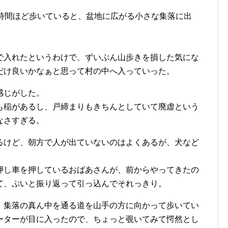
2時間ほど歩いていると、盆地に広がる小さな集落に出
で入れたというわけで、ずいぶん山歩きを損した気にな
だけ良いかなぁと思って村の中へ入っていった。
感じがした。
も稲があるし、戸締まりもきちんとしていて廃虚という
なさすぎる。
るけど、朝方で人が出ていないのはよくあるが、犬など
押し車を押しているおばあさんが、前からやってきたの
て、ぷいと振り返って引っ込んでそれっきり。
、集落の真ん中を通る道を山手の方に向かって歩いてい
ーターが目に入ったので、ちょっと覗いてみて愕然とし