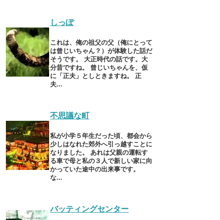
しっぽ
これは、俺の祖父の父（俺にとって
は曾じいちゃん？）が体験した話だ
そうです。 大正時代の話です。大
分昔ですね。 曾じいちゃんを、仮
に「正夫」としときますね。 正
夫...
不思議な町
私が小学５年生だった頃、都会から
少しはなれた郊外へ引っ越すことに
なりました。 あれは父親の運転す
る車で母と私の３人で新しい家に向
かっていた途中の出来事です。
な...
バッティングセンター