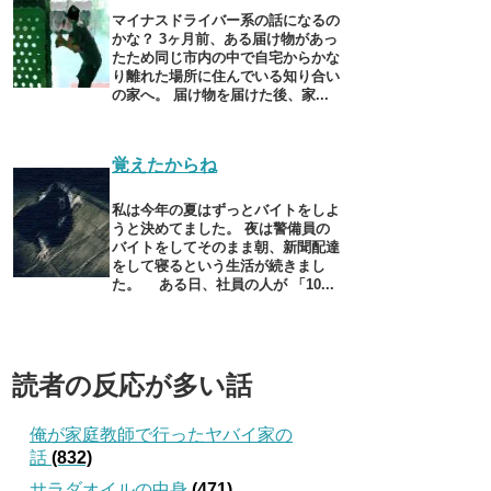
マイナスドライバー系の話になるの
かな？ 3ヶ月前、ある届け物があっ
たため同じ市内の中で自宅からかな
り離れた場所に住んでいる知り合い
の家へ。 届け物を届けた後、家...
覚えたからね
私は今年の夏はずっとバイトをしよ
うと決めてました。 夜は警備員の
バイトをしてそのまま朝、新聞配達
をして寝るという生活が続きまし
た。 ある日、社員の人が 「10...
読者の反応が多い話
俺が家庭教師で行ったヤバイ家の
話
(832)
サラダオイルの中身
(471)