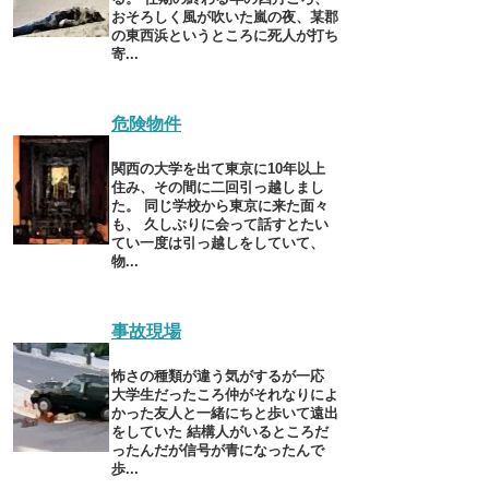
おそろしく風が吹いた嵐の夜、某郡
の東西浜というところに死人が打ち
寄...
危険物件
関西の大学を出て東京に10年以上
住み、その間に二回引っ越しまし
た。 同じ学校から東京に来た面々
も、 久しぶりに会って話すとたい
てい一度は引っ越しをしていて、
物...
事故現場
怖さの種類が違う気がするが一応
大学生だったころ仲がそれなりによ
かった友人と一緒にちと歩いて遠出
をしていた 結構人がいるところだ
ったんだが信号が青になったんで
歩...