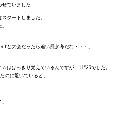
わせていました
はスタートしました。
た。
いけど大会だったら追い風参考だな・・・」
ムははっきり覚えているんですが、11″25でした。
したのに驚いていると、
？」