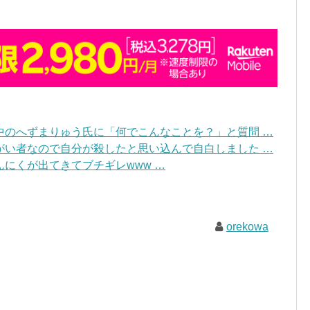
中のへずまりゅう氏に「何でこんなことを？」と質問 …
がい者なので自分が殺したと思い込んで自白しました …
にくが出てきてブチギレwww …
orekowa