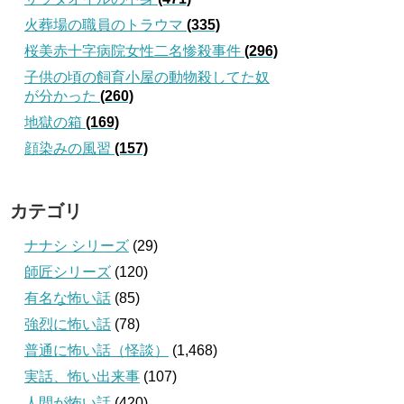
火葬場の職員のトラウマ
(335)
桜美赤十字病院女性二名惨殺事件
(296)
子供の頃の飼育小屋の動物殺してた奴
が分かった
(260)
地獄の箱
(169)
顔染みの風習
(157)
カテゴリ
ナナシ シリーズ
(29)
師匠シリーズ
(120)
有名な怖い話
(85)
強烈に怖い話
(78)
普通に怖い話（怪談）
(1,468)
実話、怖い出来事
(107)
人間が怖い話
(420)