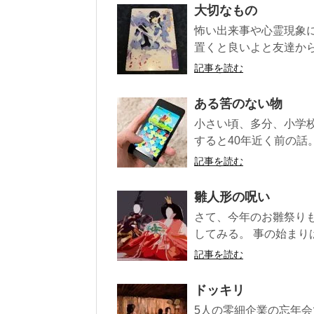
大切なもの
怖い出来事や心霊現象
置くと良いよと友達から聞
記事を読む
ある筈のない物
小さい頃、多分、小学
すると40年近く前の話。
記事を読む
雛人形の呪い
さて、今年のお雛祭り
してみる。 事の始まり
記事を読む
ドッキリ
5人の零細企業の忘年会