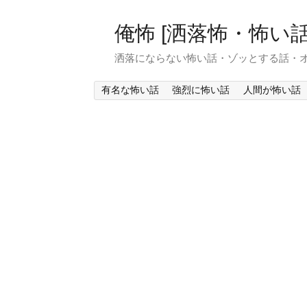
俺怖 [洒落怖・怖い話
洒落にならない怖い話・ゾッとする話・
有名な怖い話
強烈に怖い話
人間が怖い話