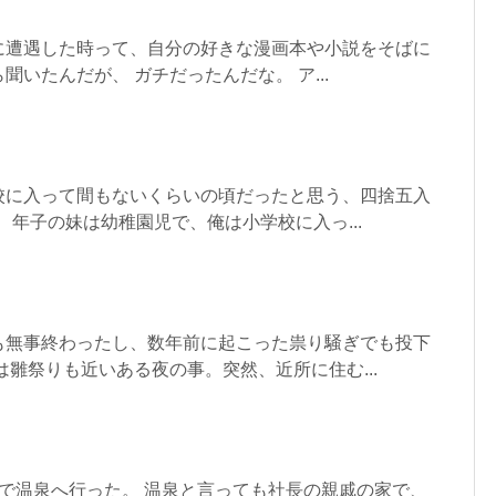
に遭遇した時って、自分の好きな漫画本や小説をそばに
いたんだが、 ガチだったんだな。 ア...
校に入って間もないくらいの頃だったと思う、四捨五入
 年子の妹は幼稚園児で、俺は小学校に入っ...
も無事終わったし、数年前に起こった祟り騒ぎでも投下
は雛祭りも近いある夜の事。突然、近所に住む...
で温泉へ行った。 温泉と言っても社長の親戚の家で、