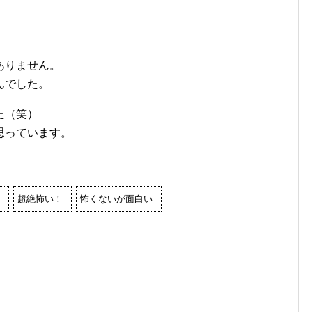
ありません。
んでした。
た（笑）
思っています。
超絶怖い！
怖くないが面白い