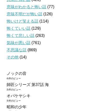
意味がわかると怖い話
(77)
意味不明だが怖い話
(126)
怖いけど笑える話
(114)
怖くていい話
(129)
怖くて悲しい話
(263)
気味が悪い話
(761)
不思議な話
(869)
その他
(14)
ノックの音
6件のビュー
師匠シリーズ 第37話 海
5件のビュー
オバケヤシキ
5件のビュー
昭和の少年