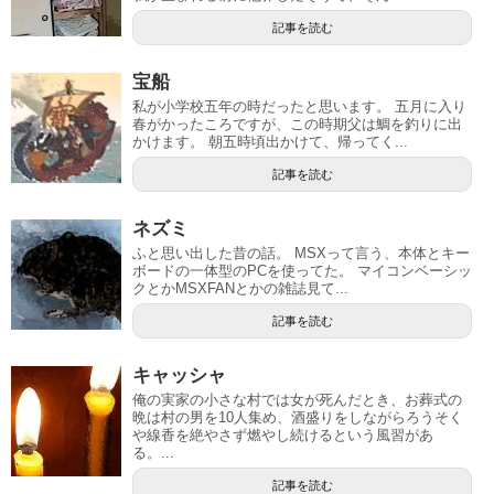
記事を読む
宝船
私が小学校五年の時だったと思います。 五月に入り
春がかったころですが、この時期父は鯛を釣りに出
かけます。 朝五時頃出かけて、帰ってく...
記事を読む
ネズミ
ふと思い出した昔の話。 MSXって言う、本体とキー
ボードの一体型のPCを使ってた。 マイコンベーシッ
クとかMSXFANとかの雑誌見て...
記事を読む
キャッシャ
俺の実家の小さな村では女が死んだとき、お葬式の
晩は村の男を10人集め、酒盛りをしながらろうそく
や線香を絶やさず燃やし続けるという風習があ
る。...
記事を読む