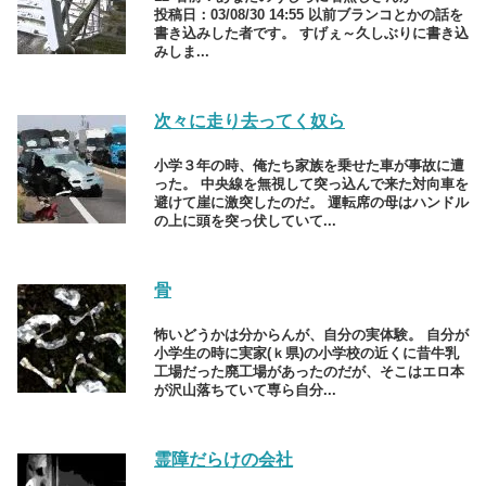
投稿日：03/08/30 14:55 以前ブランコとかの話を
書き込みした者です。 すげぇ～久しぶりに書き込
みしま...
次々に走り去ってく奴ら
小学３年の時、俺たち家族を乗せた車が事故に遭
った。 中央線を無視して突っ込んで来た対向車を
避けて崖に激突したのだ。 運転席の母はハンドル
の上に頭を突っ伏していて...
骨
怖いどうかは分からんが、自分の実体験。 自分が
小学生の時に実家(ｋ県)の小学校の近くに昔牛乳
工場だった廃工場があったのだが、そこはエロ本
が沢山落ちていて専ら自分...
霊障だらけの会社