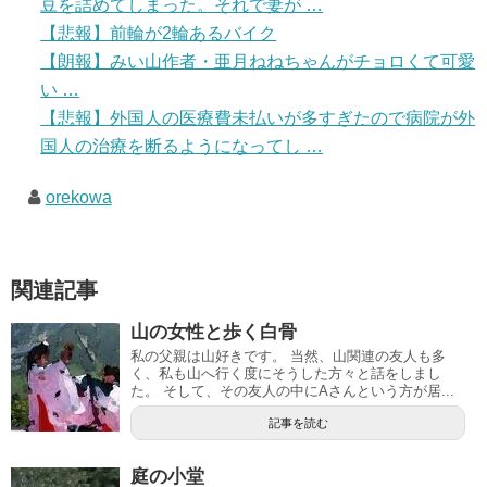
豆を詰めてしまった。それで妻が …
【悲報】前輪が2輪あるバイク
【朗報】みい山作者・亜月ねねちゃんがチョロくて可愛
い …
【悲報】外国人の医療費未払いが多すぎたので病院が外
国人の治療を断るようになってし …
orekowa
関連記事
山の女性と歩く白骨
私の父親は山好きです。 当然、山関連の友人も多
く、私も山へ行く度にそうした方々と話をしまし
た。 そして、その友人の中にAさんという方が居...
記事を読む
庭の小堂