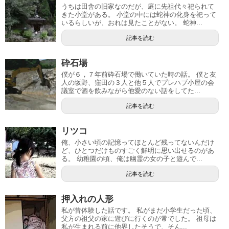
うちは田舎の旧家なのだが、庭に先祖代々祀られて
きた小堂がある。 小堂の中には蛇神の化身を祀って
いるらしいが、おれは見たことがない。 蛇神...
記事を読む
砕石場
僕が６，７年前砕石場で働いていた時の話。 僕と友
人の坂野、窪田の３人と他５人でプレハブ小屋の会
議室で酒を飲みながら他愛のない話をしてた...
記事を読む
リツコ
俺、小さい頃の記憶ってほとんど残ってないんだけ
ど、ひとつだけものすごく鮮明に思い出せるのがあ
る。 幼稚園の頃、俺は幽霊の女の子と遊んで...
記事を読む
押入れの人形
私が昔体験した話です。 私がまだ小学生だった頃、
父方の祖父の家に遊びに行くのが常でした。 祖母は
私が生まれる前に他界したそうで、そん...