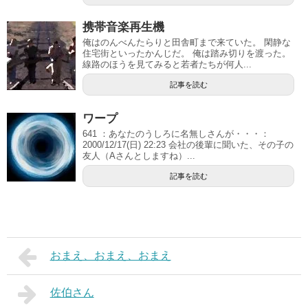
携帯音楽再生機
俺はのんべんたらりと田舎町まで来ていた。 閑静な
住宅街といったかんじだ。 俺は踏み切りを渡った。
線路のほうを見てみると若者たちが何人...
記事を読む
ワープ
641 ：あなたのうしろに名無しさんが・・・：
2000/12/17(日) 22:23 会社の後輩に聞いた、その子の
友人（Aさんとしますね）...
記事を読む
おまえ、おまえ、おまえ
佐伯さん