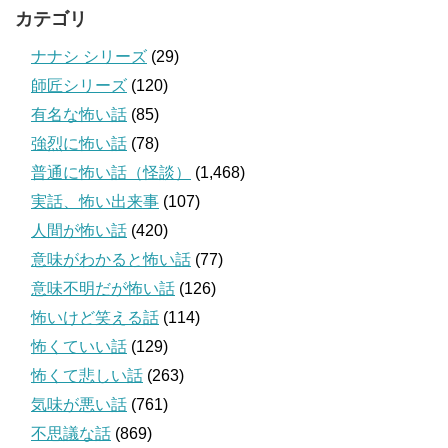
カテゴリ
ナナシ シリーズ
(29)
師匠シリーズ
(120)
有名な怖い話
(85)
強烈に怖い話
(78)
普通に怖い話（怪談）
(1,468)
実話、怖い出来事
(107)
人間が怖い話
(420)
意味がわかると怖い話
(77)
意味不明だが怖い話
(126)
怖いけど笑える話
(114)
怖くていい話
(129)
怖くて悲しい話
(263)
気味が悪い話
(761)
不思議な話
(869)