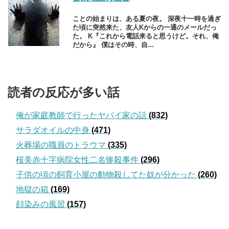
ことの始まりは、ある夏の夜。 深夜十一時を過ぎ
た頃に突然来た、友人Kからの一通のメールだっ
た。 K『これから電話来ると思うけど。それ、俺
だから』 僕はその時、自...
読者の反応が多い話
俺が家庭教師で行ったヤバイ家の話
(832)
サラダオイルの中身
(471)
火葬場の職員のトラウマ
(335)
桜美赤十字病院女性二名惨殺事件
(296)
子供の頃の飼育小屋の動物殺してた奴が分かった
(260)
地獄の箱
(169)
顔染みの風習
(157)