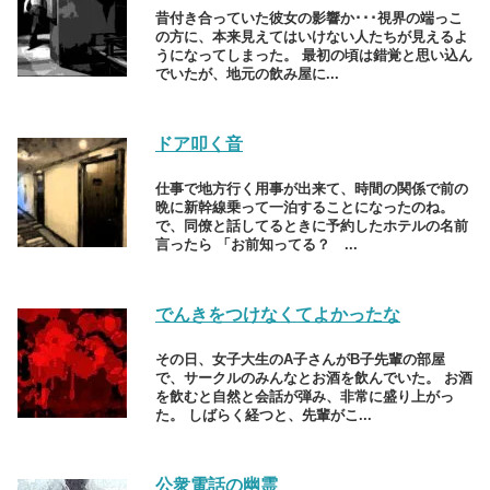
昔付き合っていた彼女の影響か･･･視界の端っこ
の方に、本来見えてはいけない人たちが見えるよ
うになってしまった。 最初の頃は錯覚と思い込ん
でいたが、地元の飲み屋に...
ドア叩く音
仕事で地方行く用事が出来て、時間の関係で前の
晩に新幹線乗って一泊することになったのね。
で、同僚と話してるときに予約したホテルの名前
言ったら 「お前知ってる？ ...
でんきをつけなくてよかったな
その日、女子大生のA子さんがB子先輩の部屋
で、サークルのみんなとお酒を飲んでいた。 お酒
を飲むと自然と会話が弾み、非常に盛り上がっ
た。 しばらく経つと、先輩がこ...
公衆電話の幽霊