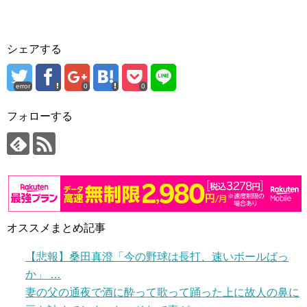
シェアする
error
0
0
フォローする
オススメまとめ記事
【悲報】桑田真澄「今の野球は長打、速いボールばっ
か」 …
妻の父の通夜で酒に酔って歌って踊った上に故人の鼻に