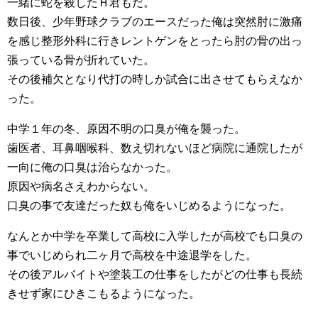
一緒に蛇を殺したＨ君もだ。
数日後、少年野球クラブのエースだった俺は突然肘に激痛
を感じ整形外科に行きレントゲンをとったら肘の骨の出っ
張っている骨が折れていた。
その後補欠となり代打の時しか試合に出させてもらえなか
った。
中学１年の冬、原因不明の口臭が俺を襲った。
歯医者、耳鼻咽喉科、数え切れないほど病院に通院したが
一向に俺の口臭は治らなかった。
原因や病名さえわからない。
口臭の事で友達だった奴も俺をいじめるようになった。
なんとか中学を卒業して高校に入学したが高校でも口臭の
事でいじめられ二ヶ月で高校を中途退学をした。
その後アルバイトや塗装工の仕事をしたがどの仕事も長続
きせず家にひきこもるようになった。