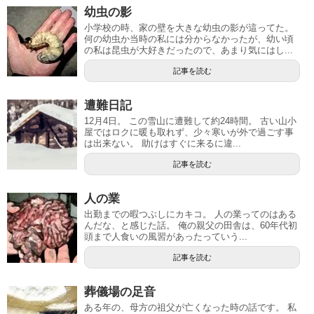
幼虫の影
小学校の時、家の壁を大きな幼虫の影が這ってた。
何の幼虫か当時の私には分からなかったが、幼い頃
の私は昆虫が大好きだったので、あまり気にはし...
記事を読む
遭難日記
12月4日。 この雪山に遭難して約24時間。 古い山小
屋ではロクに暖も取れず、少々寒いが外で過ごす事
は出来ない。 助けはすぐに来るに違...
記事を読む
人の業
出勤までの暇つぶしにカキコ。 人の業ってのはある
んだな、と感じた話。 俺の親父の田舎は、60年代初
頭まで人食いの風習があったっていう...
記事を読む
葬儀場の足音
ある年の、母方の祖父が亡くなった時の話です。 私