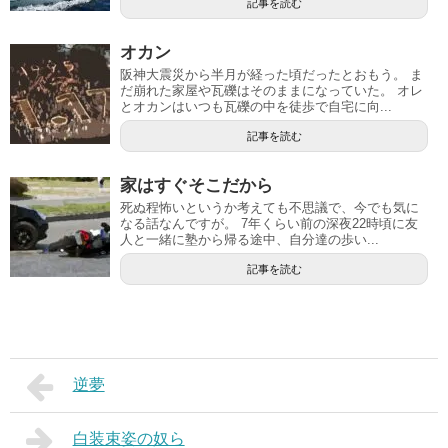
記事を読む
オカン
阪神大震災から半月が経った頃だったとおもう。 ま
だ崩れた家屋や瓦礫はそのままになっていた。 オレ
とオカンはいつも瓦礫の中を徒歩で自宅に向...
記事を読む
家はすぐそこだから
死ぬ程怖いというか考えても不思議で、今でも気に
なる話なんですが。 7年くらい前の深夜22時頃に友
人と一緒に塾から帰る途中、自分達の歩い...
記事を読む
逆夢
白装束姿の奴ら