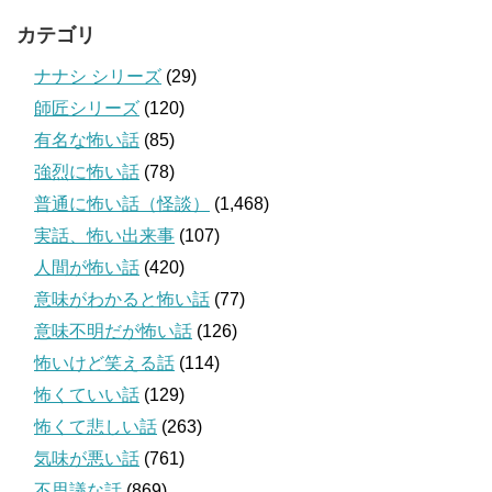
カテゴリ
ナナシ シリーズ
(29)
師匠シリーズ
(120)
有名な怖い話
(85)
強烈に怖い話
(78)
普通に怖い話（怪談）
(1,468)
実話、怖い出来事
(107)
人間が怖い話
(420)
意味がわかると怖い話
(77)
意味不明だが怖い話
(126)
怖いけど笑える話
(114)
怖くていい話
(129)
怖くて悲しい話
(263)
気味が悪い話
(761)
不思議な話
(869)