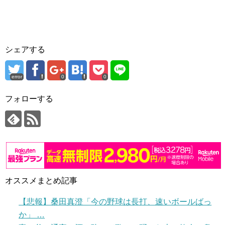
シェアする
error
0
0
フォローする
オススメまとめ記事
【悲報】桑田真澄「今の野球は長打、速いボールばっ
か」 …