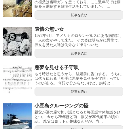
の祖父は当時ガンを患っており、ここ数年間では病
院を入退院する闘病生活をしていました。 ...
記事を読む
表情の無い女
1972年6月、アメリカのロサンゼルスにある病院に、
一人の女がやって来た。 その姿は明らかに異常で、
彼女を見た人達は例外なく凍りついた。 ...
記事を読む
悪夢を見せる子守唄
もう時効だと思うから、結婚前に告白する。 うちに
は代々伝わる「相手に悪夢を見せる子守唄」ってい
うのがある。 何語か分からないけど、詩吟と...
記事を読む
小豆島クルージングの怪
親父が酒の席で怖い話となると毎回話す体験談をひ
とつ。 今から25年ほど前、親父が30代前半の頃の
話。 親父はヨットが趣味なんだが、当...