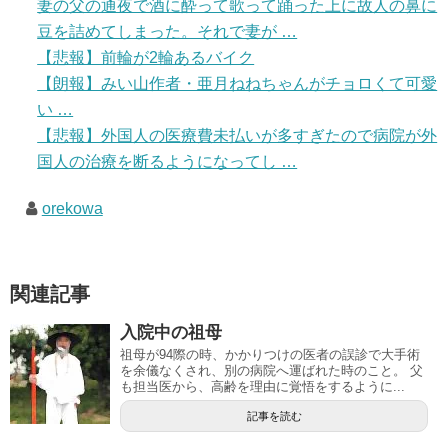
妻の父の通夜で酒に酔って歌って踊った上に故人の鼻に
豆を詰めてしまった。それで妻が …
【悲報】前輪が2輪あるバイク
【朗報】みい山作者・亜月ねねちゃんがチョロくて可愛
い …
【悲報】外国人の医療費未払いが多すぎたので病院が外
国人の治療を断るようになってし …
orekowa
関連記事
入院中の祖母
祖母が94際の時、かかりつけの医者の誤診で大手術
を余儀なくされ、別の病院へ運ばれた時のこと。 父
も担当医から、高齢を理由に覚悟をするように...
記事を読む