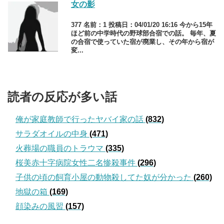
女の影
377 名前：1 投稿日：04/01/20 16:16 今から15年
ほど前の中学時代の野球部合宿での話。 毎年、夏
の合宿で使っていた宿が廃業し、その年から宿が
変...
読者の反応が多い話
俺が家庭教師で行ったヤバイ家の話
(832)
サラダオイルの中身
(471)
火葬場の職員のトラウマ
(335)
桜美赤十字病院女性二名惨殺事件
(296)
子供の頃の飼育小屋の動物殺してた奴が分かった
(260)
地獄の箱
(169)
顔染みの風習
(157)