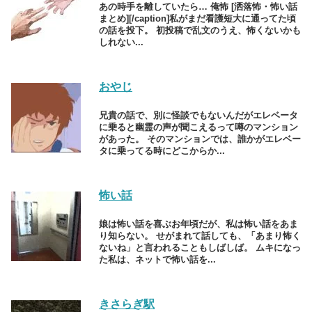
あの時手を離していたら… 俺怖 [洒落怖・怖い話
まとめ][/caption]私がまだ看護短大に通ってた頃
の話を投下。 初投稿で乱文のうえ、怖くないかも
しれない...
おやじ
兄貴の話で、別に怪談でもないんだがエレベータ
に乗ると幽霊の声が聞こえるって噂のマンション
があった。 そのマンションでは、誰かがエレベー
タに乗ってる時にどこからか...
怖い話
娘は怖い話を喜ぶお年頃だが、私は怖い話をあま
り知らない。 せがまれて話しても、「あまり怖く
ないね」と言われることもしばしば。 ムキになっ
た私は、ネットで怖い話を...
きさらぎ駅