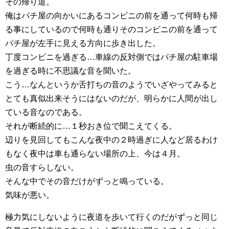
その帰り道。
俺はパチ屋の向かいにあるコンビニの前を通って何時も帰
る事にしているので何時も通りそのコンビニの前を通って
パチ屋が左手に見える方向に歩き出した。
丁度コンビニを過ぎる…車線の反対側ではパチ屋の駐車場
を過ぎる時に不思議な音を聞いた。
こう…なんというか舌打ちの音のようでいざやってみると
とても真似出来そうにはないのだが、明らかに人間が出し
ている音なのである。
それが断続的に…１秒おき位で聞こえてくる。
辺りを見回してもこんな夜中の２時過ぎに人など居るわけ
もなく夜中は車も通らない場所の上、今は４月。
虫の音すらしない。
そんな中でその音だけがずっと鳴っている。
気味が悪い。
極力気にしないように夜道を歩いて行くのだがずっと同じ