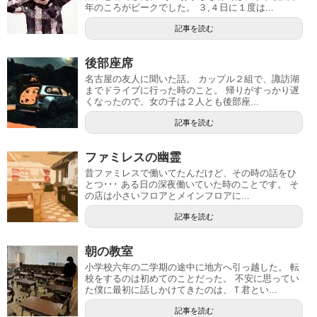
年のころがピークでした。 ３,４日に１度は...
記事を読む
後部座席
名古屋の友人に聞いた話。 カップル２組で、諏訪湖
までドライブに行った時のこと。 帰りがすっかり遅
くなったので、女の子は２人とも後部座...
記事を読む
ファミレスの幽霊
昔ファミレスで働いてたんだけど、その時の話をひ
とつ･･･ ある日の深夜働いていた時のことです。 そ
の店は小さいフロアとメインフロアに...
記事を読む
朝の教室
小学校六年の二学期の途中に地方へ引っ越した。 転
校をするのは初めてのことだった。 不安に思ってい
た僕に最初に話しかけてきたのは、Ｔ君とい...
記事を読む