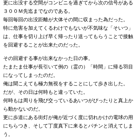
更に出没する空間がコンビニを過ぎてから次の信号がある
３００Ｍ先迄までなのである。
毎回毎回の出没距離が大体その間に収まった為だった。
特に危害を加えてくるわけでもないが不気味な「そいつ」
は、仕事を切り上げ早く帰ったり送ってもらうことで接触
を回避することが出来たのだった。
その回避する事が出来なかった日の事。
たまたま仕事が長引いて例の（霊の）「時間」に帰る羽目
になってしまったのだ。
俺は聞こえても極力無視をすることにして歩き出した。
だが、その日は何時もと違っていた。
何時もは周りを飛び交っているあいつがぴったりと真上か
ら動かないのだ。
更に歩道にある街灯が俺が近づく度に切れかけの電球の用
にちらつき、そして丁度真下に来るとパチンと消えてしま
う。