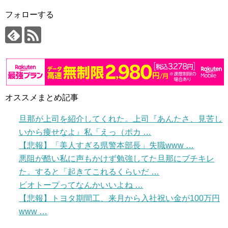
フォローする
オススメまとめ記事
旦那が上司を紹介してくれた。上司『あんたさ、見苦し
いから痩せなよ』私「えっ（ポカ …
【悲報】「美人すぎる県警本部長」失職www …
悪阻が酷い私に声もかけず勉強してた旦那にブチキレ
た。すると「起きてこれるくらいだ …
ビオトープってなんかいいよね …
【悲報】トヨタ期間工、来月から入社祝い金が100万円
www …