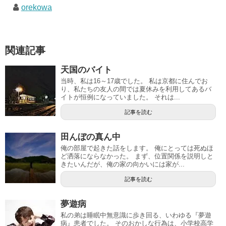
orekowa
関連記事
天国のバイト
当時、私は16～17歳でした。 私は京都に住んでお
り、私たちの友人の間では夏休みを利用してあるバ
イトが恒例になっていました。 それは...
記事を読む
田んぼの真ん中
俺の部屋で起きた話をします。 俺にとっては死ぬほ
ど洒落にならなかった。 まず、位置関係を説明しと
きたいんだが、俺の家の向かいには家が...
記事を読む
夢遊病
私の弟は睡眠中無意識に歩き回る、いわゆる『夢遊
病』患者でした。 そのおかしな行為は、小学校高学