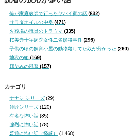
俺が家庭教師で行ったヤバイ家の話
(832)
サラダオイルの中身
(471)
火葬場の職員のトラウマ
(335)
桜美赤十字病院女性二名惨殺事件
(296)
子供の頃の飼育小屋の動物殺してた奴が分かった
(260)
地獄の箱
(169)
顔染みの風習
(157)
カテゴリ
ナナシ シリーズ
(29)
師匠シリーズ
(120)
有名な怖い話
(85)
強烈に怖い話
(78)
普通に怖い話（怪談）
(1,468)