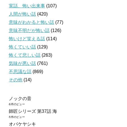
実話、怖い出来事
(107)
人間が怖い話
(420)
意味がわかると怖い話
(77)
意味不明だが怖い話
(126)
怖いけど笑える話
(114)
怖くていい話
(129)
怖くて悲しい話
(263)
気味が悪い話
(761)
不思議な話
(869)
その他
(14)
ノックの音
6件のビュー
師匠シリーズ 第37話 海
5件のビュー
オバケヤシキ