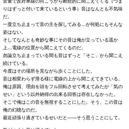
音量で反対車線の向こうから断続的に聞こえてくる（つま
りはずっと付いて来ているという事）音はなんとも不気味
だ。
一度立ち止まって音の主を探してみる…が何処にもそんな
姿はない。
そしてなんとも奇妙な事にその音は俺が立っている遥か
上…電線の位置から聞こえてくるのだ。
勿論立ち止まっている間も音はずっと「そこ」から聞こえ
続けている。
今度はその場所を見ながら歩くことにした。
音は相変わらず滑る様に電線の上から聞こえてきている。
俺は原因、理由を頭をフル回転させて考えてみたが「気の
せい」という以外納得の出来る回答は存在しなかった。
そこで俺はこの音を無視することにした。そう、この音は
俺の幻聴なのだ。
最近頑張り過ぎているせいだと――そう思うことにして。