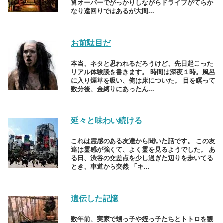
算オーバーでがっかりしながらドライブがてらか
なり遠回りではあるが大間...
お前駄目だ
本当、ネタと思われるだろうけど、先日起こった
リアル体験談を書きます。 時間は深夜１時。風呂
に入り煙草を吸い、俺は床についた。 目を瞑って
数分後、金縛りにあったん...
延々と味わい続ける
これは霊感のある友達から聞いた話です。 この友
達は霊感が強くて、よく霊を見るようでした。 あ
る日、渋谷の交差点を少し過ぎた辺りを歩いてる
とき、車道から突然 「キ...
遺伝した記憶
数年前、実家で甥っ子や姪っ子たちとトトロを観