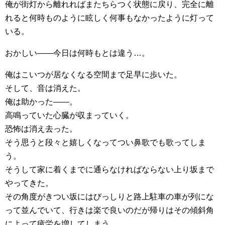
俺が街灯から離れればまたちらつく状態に戻り、完全に離
れると何時ものように眩しく何事もなかったように灯って
いる。
おかしい――今日は何時もとは違う…。
俺はこいつが居なくなる空間まで足早に歩いた。
そして、音は消えた。
俺は助かった――。
高鳴っていた心臓が収まっていく。
恐怖は消え去った。
そう思うと段々と嬉しくなってつい鼻歌でも歌ってしま
う。
そうして家に着くまでに通らなければならない上り坂まで
やってきた。
その角度がきつい坂にはびっしりと路上駐車の車が列にな
って並んでいて、行きは楽で良いのだが帰りはその傾斜角
によって疲労を増してしまう。