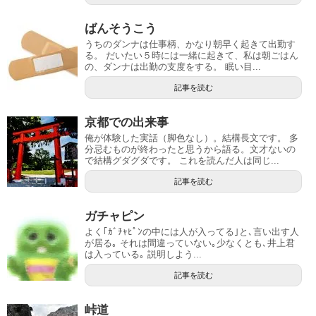
ばんそうこう
うちのダンナは仕事柄、かなり朝早く起きて出勤す
る。 だいたい５時には一緒に起きて、私は朝ごはん
の、ダンナは出勤の支度をする。 眠い目...
記事を読む
京都での出来事
俺が体験した実話（脚色なし）。結構長文です。 多
分忌むものが終わったと思うから語る。文才ないの
で結構グダグダです。 これを読んだ人は同じ...
記事を読む
ガチャピン
よく｢ｶﾞﾁｬﾋﾟﾝの中には人が入ってる｣と､言い出す人
が居る｡ それは間違っていない｡少なくとも､井上君
は入っている｡ 説明しよう...
記事を読む
峠道