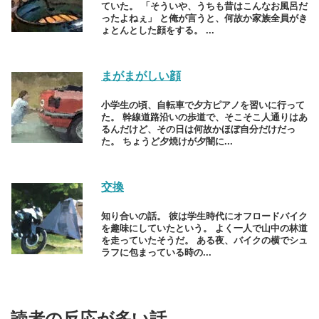
ていた。 「そういや、うちも昔はこんなお風呂だ
ったよねぇ」 と俺が言うと、何故か家族全員がき
ょとんとした顔をする。 ...
まがまがしい顔
小学生の頃、自転車で夕方ピアノを習いに行って
た。 幹線道路沿いの歩道で、そこそこ人通りはあ
るんだけど、その日は何故かほぼ自分だけだっ
た。 ちょうど夕焼けが夕闇に...
交換
知り合いの話。 彼は学生時代にオフロードバイク
を趣味にしていたという。 よく一人で山中の林道
を走っていたそうだ。 ある夜、バイクの横でシュ
ラフに包まっている時の...
読者の反応が多い話