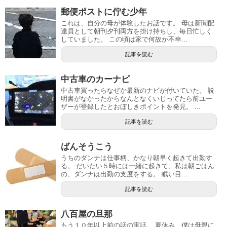
郵便ポストに佇む少年
これは、自分の母が体験したお話です。 母は新聞配
達員として朝刊夕刊両方を掛け持ちし、毎日忙しく
していました。 この頃は家で何故か不幸...
記事を読む
中古車のカーナビ
中古車買ったらなぜか最新のナビが付いていた。 説
明書がなかったからなんとなくいじってたら前ユー
ザーが登録したとおぼしきポイントを発見。 ...
記事を読む
ばんそうこう
うちのダンナは仕事柄、かなり朝早く起きて出勤す
る。 だいたい５時には一緒に起きて、私は朝ごはん
の、ダンナは出勤の支度をする。 眠い目...
記事を読む
八百屋の旦那
もう１０年以上前の話の実話。 夏休み、僕は母親に