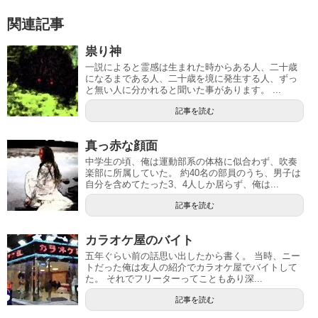
関連記事
祟り神
一説によると霊感は生まれた時からある人、二十歳
になるまである人、二十歳を境に発生する人、ずっ
と無い人に分かれると聞いた事があります。 ...
記事を読む
真っ赤な顔面
中学生の頃、俺は運動部系の体格に似合わず、吹奏
楽部に所属していた。 約40名の部員のうち、男子は
自分を含めてたった3、4人しか居らず、俺は...
記事を読む
カラオケ屋のバイト
五年ぐらい前の話思い出したから書く。 当時、ニー
トだった俺は友人の紹介でカラオケ屋でバイトして
た。 それでフリーターってこともあり深...
記事を読む