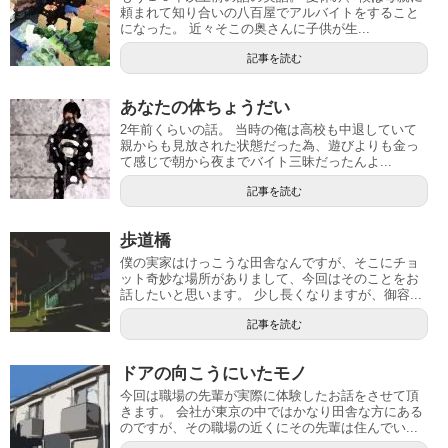
頼まれて知り合いの八百屋でアルバイトをすること
になった。 近々そこの奥さんに子供が生...
記事を読む
あなたの体ちょうだい
2年前くらいの話。 当時の俺は高校も中退していて
親からも見放された状態だった為、遊びよりも金っ
て感じで朝から夜までバイト三昧だったんよ...
記事を読む
歩道橋
僕の実家はけっこうな田舎なんですが、そこにチョ
ット奇妙な場所がありまして、今回はそのことをお
話したいと思います。 少し長くなりますが、御容...
記事を読む
ドアの向こうにいたモノ
今回は職場の先輩が実際に体験したお話をさせて頂
きます。 会社が東京の中ではかなり田舎な方にある
のですが、その職場の近くにその先輩は住んでい...