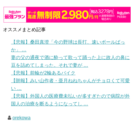
オススメまとめ記事
【悲報】桑田真澄「今の野球は長打、速いボールばっ
か」 …
妻の父の通夜で酒に酔って歌って踊った上に故人の鼻に
豆を詰めてしまった。それで妻が …
【悲報】前輪が2輪あるバイク
【朗報】みい山作者・亜月ねねちゃんがチョロくて可愛
い …
【悲報】外国人の医療費未払いが多すぎたので病院が外
国人の治療を断るようになってし …
orekowa