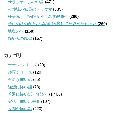
サラダオイルの中身
(471)
火葬場の職員のトラウマ
(335)
桜美赤十字病院女性二名惨殺事件
(296)
子供の頃の飼育小屋の動物殺してた奴が分かった
(260)
地獄の箱
(169)
顔染みの風習
(157)
カテゴリ
ナナシ シリーズ
(29)
師匠シリーズ
(120)
有名な怖い話
(85)
強烈に怖い話
(78)
普通に怖い話（怪談）
(1,468)
実話、怖い出来事
(107)
人間が怖い話
(420)