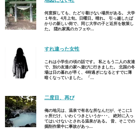
地図にない社
何度探しても、たどり着けない場所がある。 大学
１年生。4月上旬。日曜日。晴れ。 引っ越したば
かりの新しい街で、同じ大学の子と近所を散策し
た。 隠れ家風のカフェや...
すれ違った女性
これは小学生の頃の話です。 私ともう二人の友達
で、別の友達の家へ遊びに行きました。 北国の冬
場は日の暮れが早く、4時過ぎになるとすでに薄
暗くなっていました。 「...
二度目、再び
俺の地元は、温泉で有名な所なんだが、そこに1
ヶ所だけ、いわくつきというか･･･、 絶対に入っ
てはいけないとされる温泉がある。 昔、そこでの
掘削作業中に事故があっ...