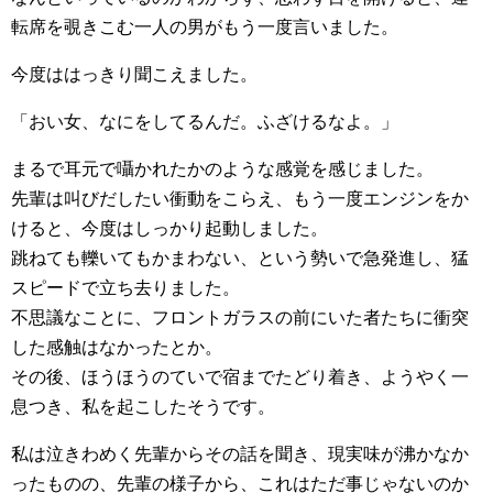
転席を覗きこむ一人の男がもう一度言いました。
今度ははっきり聞こえました。
「おい女、なにをしてるんだ。ふざけるなよ。」
まるで耳元で囁かれたかのような感覚を感じました。
先輩は叫びだしたい衝動をこらえ、もう一度エンジンをか
けると、今度はしっかり起動しました。
跳ねても轢いてもかまわない、という勢いで急発進し、猛
スピードで立ち去りました。
不思議なことに、フロントガラスの前にいた者たちに衝突
した感触はなかったとか。
その後、ほうほうのていで宿までたどり着き、ようやく一
息つき、私を起こしたそうです。
私は泣きわめく先輩からその話を聞き、現実味が沸かなか
ったものの、先輩の様子から、これはただ事じゃないのか