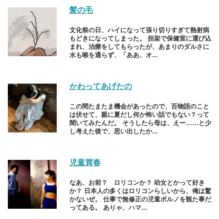
髪の毛
文化祭の日、ハイになって張り切りすぎて熱射病
もどきになってしまった。 担架で保健室に運び込
まれ、治療をしてもらったが、あまりのダルさに
水も喉を通らず、「ああ、オ...
かわってあげたの
この間たまたま機会があったので、百物語のこと
は伏せて、親に夏だし何か怖い話でもない？って
聞いてみたんだ。 そうしたら母は、えー……と少
し考えた後で、思い出したか...
児童買春
なあ、お前？ ロリコンか？ 幼女とかって好き
か？ 日本人の多くはロリコンらしいから、俺は驚
かないぜ。 仕事で無修正の児童ポルノを観た事だ
ってある。 ありゃ、ハマ...