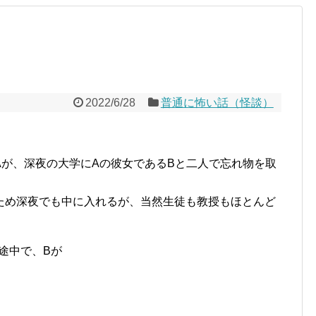
2022/6/28
普通に怖い話（怪談）
Aが、深夜の大学にAの彼女であるBと二人で忘れ物を取
るため深夜でも中に入れるが、当然生徒も教授もほとんど
途中で、Bが
。