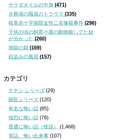
サラダオイルの中身
(471)
火葬場の職員のトラウマ
(335)
桜美赤十字病院女性二名惨殺事件
(296)
子供の頃の飼育小屋の動物殺してた奴
が分かった
(260)
地獄の箱
(169)
顔染みの風習
(157)
カテゴリ
ナナシ シリーズ
(29)
師匠シリーズ
(120)
有名な怖い話
(85)
強烈に怖い話
(78)
普通に怖い話（怪談）
(1,468)
実話、怖い出来事
(107)