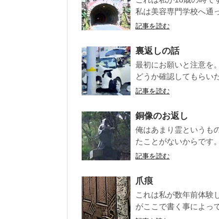
私は美容専門学校へ通って
記事を読む
裏返しの話
最初にお願いと注意を
どうか確認してもらいた
記事を読む
銅像のお返し
俺はあまり霊というも
たことがないからです。
記事を読む
爪痕
これは私が数年前体験
がここで書く事によって