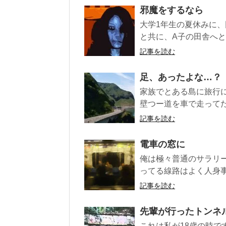
邪魔をするなら
大学1年生の夏休みに、
と共に、A子の田舎へと
記事を読む
足、あったよな…？
家族でとある島に旅行
壁つー道を車で走ってた
記事を読む
電車の窓に
俺は極々普通のサラリ
ってる線路はよく人身事
記事を読む
先輩が行ったトンネ
これは私が18歳の時で