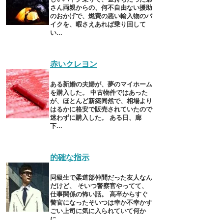
さん両親からの、何不自由ない援助
のおかげで、燃費の悪い輸入物のバ
イクを、暇さえあれば乗り回して
い...
赤いクレヨン
ある新婚の夫婦が、夢のマイホーム
を購入した。 中古物件ではあった
が、ほとんど新築同然で、相場より
はるかに格安で販売されていたので
迷わずに購入した。 ある日、廊
下...
的確な指示
同級生で柔道部仲間だった友人なん
だけど、 そいつ警察官やってて、
仕事関係の怖い話。 高卒からすぐ
警官になったそいつは幸か不幸かす
ごい上司に気に入られていて何か
に...