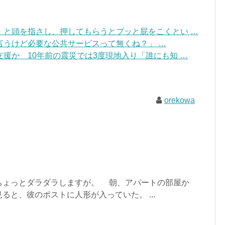
」と頭を指さし、押してもらうとブッと屁をこくとい …
言うけど必要な公共サービスって無くね？」 …
援か 10年前の震災では3度現地入り「誰にも知 …
orekowa
ちょっとダラダラしますが。 朝、アパートの部屋か
ると、彼のポストに人形が入っていた。 ...