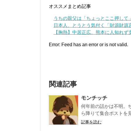
オススメまとめ記事
うちの親父は「ちょっとここ押して
日本人、とうとう気付く「財源財源
【胸熱】中居正広、熊本に人知れず支
Error: Feed has an error or is not valid.
関連記事
モンチッチ
何年前の話かは不明。
ら降りて集合ポストを見
記事を読む