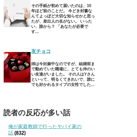
その手紙が初めて届いたのは、10
年ほど前のことだ。 今どき封書な
んてよっぽど大切な知らせかと思っ
たが、差出人の名がない。 いった
い、誰から？ 「あなたが必要で
す...
友チョコ
姉は今妊娠中なのですが、結婚前ま
で勤めていた職場に、とても仲のい
い友達がいました。 その人はYさん
といって、明るくてきれいで、誰に
でも好かれるタイプの女性でした...
読者の反応が多い話
俺が家庭教師で行ったヤバイ家の
話
(832)