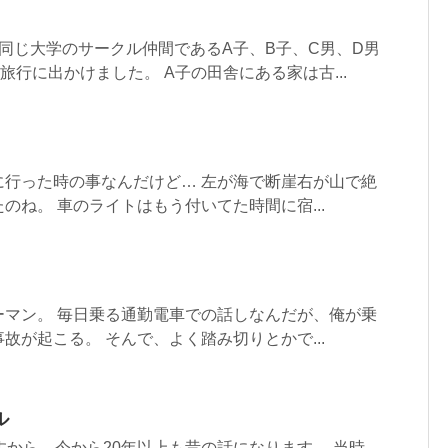
同じ大学のサークル仲間であるA子、B子、C男、D男
旅行に出かけました。 A子の田舎にある家は古...
に行った時の事なんだけど… 左が海で断崖右が山で絶
のね。 車のライトはもう付いてた時間に宿...
ーマン。 毎日乗る通勤電車での話しなんだが、俺が乗
故が起こる。 そんで、よく踏み切りとかで...
ル
すから、今から20年以上も昔の話になります。 当時、