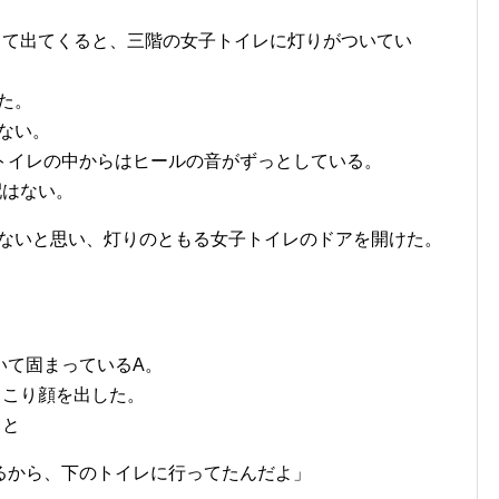
して出てくると、三階の女子トイレに灯りがついてい
た。
こない。
トイレの中からはヒールの音がずっとしている。
配はない。
いないと思い、灯りのともる女子トイレのドアを開けた。
。
いて固まっているA。
っこり顔を出した。
くと
るから、下のトイレに行ってたんだよ」