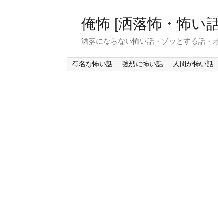
俺怖 [洒落怖・怖い話
洒落にならない怖い話・ゾッとする話・
有名な怖い話
強烈に怖い話
人間が怖い話