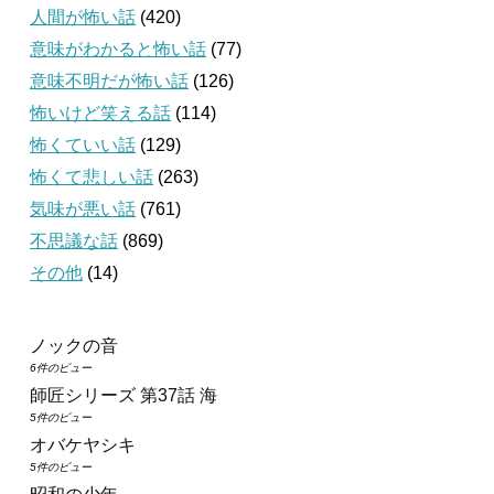
人間が怖い話
(420)
意味がわかると怖い話
(77)
意味不明だが怖い話
(126)
怖いけど笑える話
(114)
怖くていい話
(129)
怖くて悲しい話
(263)
気味が悪い話
(761)
不思議な話
(869)
その他
(14)
ノックの音
6件のビュー
師匠シリーズ 第37話 海
5件のビュー
オバケヤシキ
5件のビュー