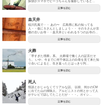
探偵がスマホでピーコちゃんを撮影していると...
記事を読む
血天井
稲川氏風で・・ あの〜 広島県に私の知ってる
人・・仮にＳさんとしましょう・・ そのＳさんが京
都の古いお寺・・血天井といわれる５つのお寺の...
記事を読む
火葬
「早すぎた埋葬」系。 火葬場で働く人の証言だそ
う。 いや、今までに何千体以上の白骨を見て来た知
り合いによると、生き返ったとはっきり判...
記事を読む
死人
怪談とかじゃなくてリアルな話。 以前、何かのCM
に出てた山の掃除人、アルピニストの何とかって人
がテレビで話してたことだが・・・。ガイシ...
記事を読む