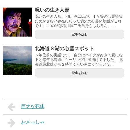
呪いの生き人形
呪いの生き人形。 稲川淳二氏が、ＴＶ等の心霊特集
に欠かせない存在になった切欠の心霊体験談がこれ
です。 この話は稲川淳二氏自身ももちろん、...
記事を読む
北海道Ｓ湖の心霊スポット
５年位前の実話です。 自分はバイクが好きで夏にな
ると毎年北海道にツーリングに出掛けてました。 北
海道最北端から２時間くらい南にくだるとＳ...
記事を読む
巨大な死体
おさっしゃ