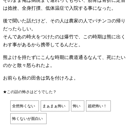
そのまま俺は病院まで連れってもらい、肋骨は骨折に足首
は捻挫、全身打撲、低体温症で入院する事になった。
後で聞いた話だけど、その人は農家の人でパチンコの帰り
だったらしい。
そんであの時火をつけたのは爆竹で、この時期は熊に出く
わす事があるから携帯してるんだと。
熊よけを持たずにこんな時期に農道通るなんて、死にたい
のかと散々怒られたよ。
お前らも秋の田舎は気を付けろよ。
★この話の怖さはどうでした？
全然怖くない
まぁまぁ怖い
怖い
超絶怖い！
怖くないが面白い