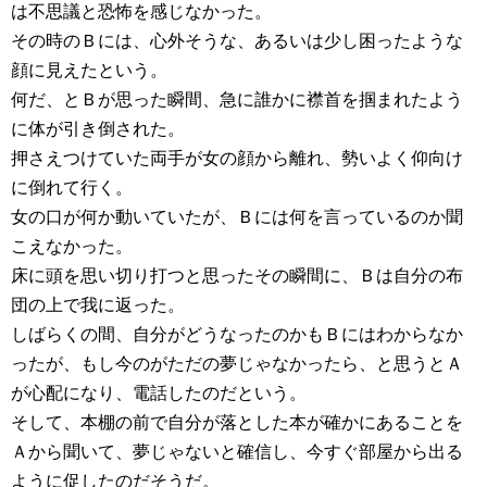
は不思議と恐怖を感じなかった。
その時のＢには、心外そうな、あるいは少し困ったような
顔に見えたという。
何だ、とＢが思った瞬間、急に誰かに襟首を掴まれたよう
に体が引き倒された。
押さえつけていた両手が女の顔から離れ、勢いよく仰向け
に倒れて行く。
女の口が何か動いていたが、Ｂには何を言っているのか聞
こえなかった。
床に頭を思い切り打つと思ったその瞬間に、Ｂは自分の布
団の上で我に返った。
しばらくの間、自分がどうなったのかもＢにはわからなか
ったが、もし今のがただの夢じゃなかったら、と思うとＡ
が心配になり、電話したのだという。
そして、本棚の前で自分が落とした本が確かにあることを
Ａから聞いて、夢じゃないと確信し、今すぐ部屋から出る
ように促したのだそうだ。