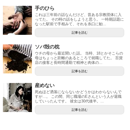
手のひら
これは三年前の話なんだけど、昔ある宗教団体に入
ってた。 その時の話をしようと思う。 一時期話題に
なった駅前で手相みて、それを糸口に勧...
記事を読む
ソバ殻の枕
ウチの母から最近聞いた話。 当時、18とかそこらの
母はちょっと距離のあるところで就職してた。 百貨
店の接客と長時間通勤で精神と肉体の...
記事を読む
産めない
死ぬほど洒落にならないかどうかはわからないんで
すが…。 この間、同じ職場のEさんという人が退職
していったんです。 彼女は30代後半。...
記事を読む