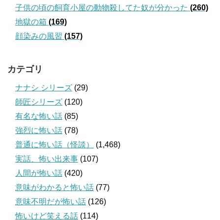
子供の頃の飼育小屋の動物殺してた奴が分かった
(260)
地獄の箱
(169)
顔染みの風習
(157)
カテゴリ
ナナシ シリーズ
(29)
師匠シリーズ
(120)
有名な怖い話
(85)
強烈に怖い話
(78)
普通に怖い話（怪談）
(1,468)
実話、怖い出来事
(107)
人間が怖い話
(420)
意味がわかると怖い話
(77)
意味不明だが怖い話
(126)
怖いけど笑える話
(114)