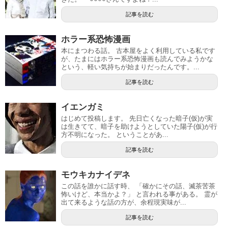
記事を読む
ホラー系恐怖漫画
本にまつわる話。 古本屋をよく利用している私です
が、たまにはホラー系恐怖漫画も読んでみようかな
という、軽い気持ちが始まりだったんです。...
記事を読む
イエンガミ
はじめて投稿します。 先日亡くなった暗子(仮)が実
は生きてて、暗子を助けようとしていた陽子(仮)が行
方不明になった。 ということがあ...
記事を読む
モウキカナイデネ
この話を誰かに話す時、 「確かにその話、滅茶苦茶
怖いけど、本当かよ？」 と言われる事がある。 霊が
出て来るような話の方が、余程現実味が...
記事を読む