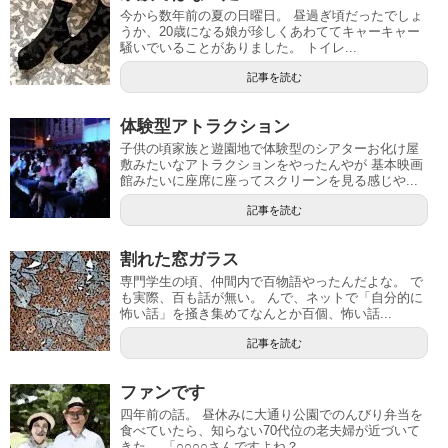
今から数年前の夏の日曜日。 昼過ぎ頃だったでしょ
うか、20歳になる娘が珍しくあわててキャーキャー
騒いでいることがありました。 トイレ...
記事を読む
体験型アトラクション
子供の頃家族と遊園地で体験型のシアターお化け屋
敷みたいなアトラクションをやったんやが 基本映画
館みたいに座席に座ってスクリーンを見る感じや...
記事を読む
割れた窓ガラス
専門学生の頃、仲間内で百物語やったんだよな。 で
も実際、百も話が無い。 んで、ネットで「自分的に
怖い話」を掻き集めてなんとか百個、怖い話...
記事を読む
ファンです
四年前の話。 昼休みに大通り公園でのんびり弁当を
食べていたら、知らない70代位の老夫婦が近づいて
きた。 「○○○○さんですよね？...