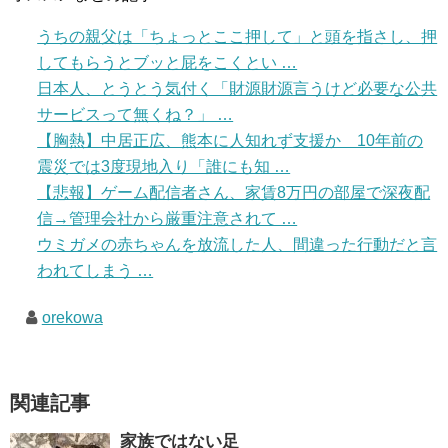
うちの親父は「ちょっとここ押して」と頭を指さし、押
してもらうとブッと屁をこくとい …
日本人、とうとう気付く「財源財源言うけど必要な公共
サービスって無くね？」 …
【胸熱】中居正広、熊本に人知れず支援か 10年前の
震災では3度現地入り「誰にも知 …
【悲報】ゲーム配信者さん、家賃8万円の部屋で深夜配
信→管理会社から厳重注意されて …
ウミガメの赤ちゃんを放流した人、間違った行動だと言
われてしまう …
orekowa
関連記事
家族ではない足