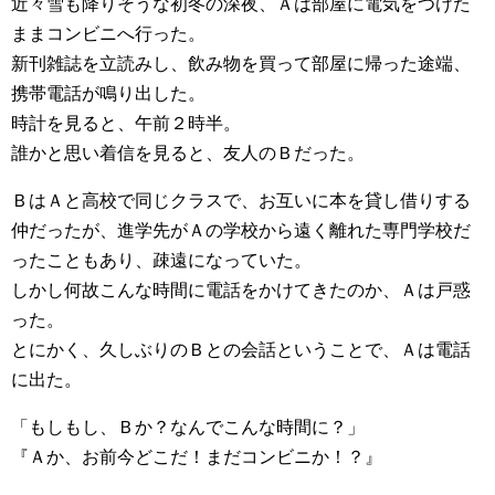
近々雪も降りそうな初冬の深夜、Ａは部屋に電気をつけた
ままコンビニへ行った。
新刊雑誌を立読みし、飲み物を買って部屋に帰った途端、
携帯電話が鳴り出した。
時計を見ると、午前２時半。
誰かと思い着信を見ると、友人のＢだった。
ＢはＡと高校で同じクラスで、お互いに本を貸し借りする
仲だったが、進学先がＡの学校から遠く離れた専門学校だ
ったこともあり、疎遠になっていた。
しかし何故こんな時間に電話をかけてきたのか、Ａは戸惑
った。
とにかく、久しぶりのＢとの会話ということで、Ａは電話
に出た。
「もしもし、Ｂか？なんでこんな時間に？」
『Ａか、お前今どこだ！まだコンビニか！？』