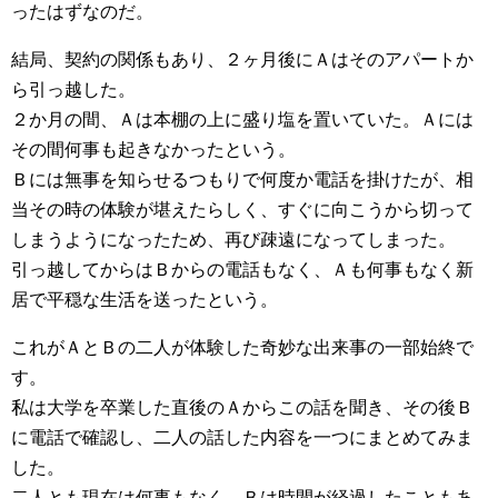
ったはずなのだ。
結局、契約の関係もあり、２ヶ月後にＡはそのアパートか
ら引っ越した。
２か月の間、Ａは本棚の上に盛り塩を置いていた。Ａには
その間何事も起きなかったという。
Ｂには無事を知らせるつもりで何度か電話を掛けたが、相
当その時の体験が堪えたらしく、すぐに向こうから切って
しまうようになったため、再び疎遠になってしまった。
引っ越してからはＢからの電話もなく、Ａも何事もなく新
居で平穏な生活を送ったという。
これがＡとＢの二人が体験した奇妙な出来事の一部始終で
す。
私は大学を卒業した直後のＡからこの話を聞き、その後Ｂ
に電話で確認し、二人の話した内容を一つにまとめてみま
した。
二人とも現在は何事もなく、Ｂは時間が経過したこともあ