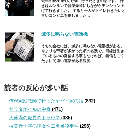
去年の夏友達4人で海に行ったときの話です。 行
きはルンルンで音楽爆音にしながらテンション上
げて行きました。 すると一人がトイレ行きたいと
言いコンビニを探しました...
滅多に鳴らない電話機
うちの会社には、滅多に鳴らない電話機がある。
今よりも部署が多かった頃の名残で、回線は生き
ているものの発信する事もなければ、着信もごく
たまに間違い電話がある程度...
読者の反応が多い話
俺が家庭教師で行ったヤバイ家の話
(832)
サラダオイルの中身
(471)
火葬場の職員のトラウマ
(335)
桜美赤十字病院女性二名惨殺事件
(296)