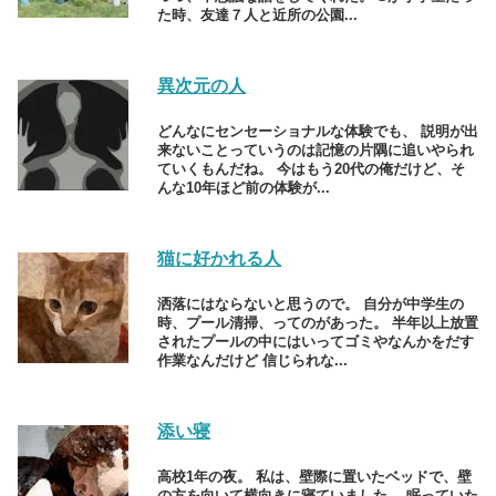
た時、友達７人と近所の公園...
異次元の人
どんなにセンセーショナルな体験でも、 説明が出
来ないことっていうのは記憶の片隅に追いやられ
ていくもんだね。 今はもう20代の俺だけど、そ
んな10年ほど前の体験が...
猫に好かれる人
洒落にはならないと思うので。 自分が中学生の
時、プール清掃、ってのがあった。 半年以上放置
されたプールの中にはいってゴミやなんかをだす
作業なんだけど 信じられな...
添い寝
高校1年の夜。 私は、壁際に置いたベッドで、壁
の方を向いて横向きに寝ていました。 眠っていた