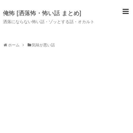
俺怖 [洒落怖・怖い話 まとめ]
洒落にならない怖い話・ゾッとする話・オカルト
ホーム
気味が悪い話