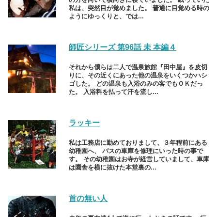
私は、突然目が覚めました。 普通に目覚める時の
ようにゆっくりと、では...
師匠シリーズ 第96話 未 本編４
それから僕らは二人で温泉旅館『田中屋』を皮切
りに、その近くにあった他の温泉をいくつかハシ
ゴした。 どの温泉も入浴のみの客でもＯＫだっ
た。 入浴料を払って汗を流し...
ラッキー
私は工務店に勤めておりまして、３年程前にある
幼稚園へ、 バスの車庫を修理にいった時の事で
す。 その幼稚園はお寺が経営していまして、車庫
は園舎を横に抜けた本堂裏の...
首の無い人