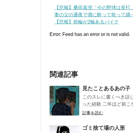
【悲報】桑田真澄「今の野球は長打、
妻の父の通夜で酒に酔って歌って踊
【悲報】前輪が2輪あるバイク
Error: Feed has an error or is not valid.
関連記事
見たことあるあの子
このスレに書くべき話
った経験 二年ほど前こ
記事を読む
ゴミ捨て場の人形