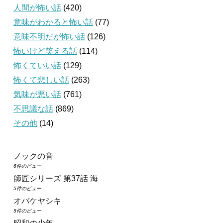
人間が怖い話
(420)
意味がわかると怖い話
(77)
意味不明だが怖い話
(126)
怖いけど笑える話
(114)
怖くていい話
(129)
怖くて悲しい話
(263)
気味が悪い話
(761)
不思議な話
(869)
その他
(14)
ノックの音
6件のビュー
師匠シリーズ 第37話 海
5件のビュー
オバケヤシキ
5件のビュー