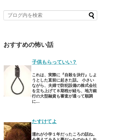
おすすめの怖い話
子供もらっていい？
これは、実際に『自殺を決行』しよ
うとした直前に起きた話。 小さい
ながら、夫婦で防犯設備の株式会社
を立ち上げて８期程が経ち、地方銀
行の大型融資も審査が通って順調
に...
たすけてよ
濡れが小学１年だったころの話ね。
今考えてみると夢だったのかもしれ