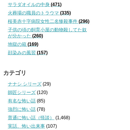
サラダオイルの中身
(471)
火葬場の職員のトラウマ
(335)
桜美赤十字病院女性二名惨殺事件
(296)
子供の頃の飼育小屋の動物殺してた奴
が分かった
(260)
地獄の箱
(169)
顔染みの風習
(157)
カテゴリ
ナナシ シリーズ
(29)
師匠シリーズ
(120)
有名な怖い話
(85)
強烈に怖い話
(78)
普通に怖い話（怪談）
(1,468)
実話、怖い出来事
(107)