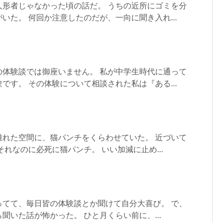
人形者じゃなかった頃の話だ。 うちの近所にゴミを分
いた。 何回か注意したのだが、一向に聞き入れ...
の体験談では御座いません。 私が中学生時代に通って
です。 その体験について相談された私は『ある...
離れた空間に、猫パンチをくらわせていた。 近づいて
それなのに必死に猫パンチ。 いい加減に止め...
ってて、毎日皆の体験談とか聞けて自分大喜び。 で、
聞いた話が怖かった。 ひと月くらい前に、...