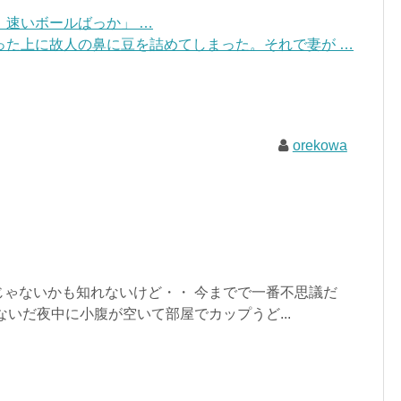
速いボールばっか」 …
った上に故人の鼻に豆を詰めてしまった。それで妻が …
orekowa
じゃないかも知れないけど・・ 今までで一番不思議だ
ないだ夜中に小腹が空いて部屋でカップうど...