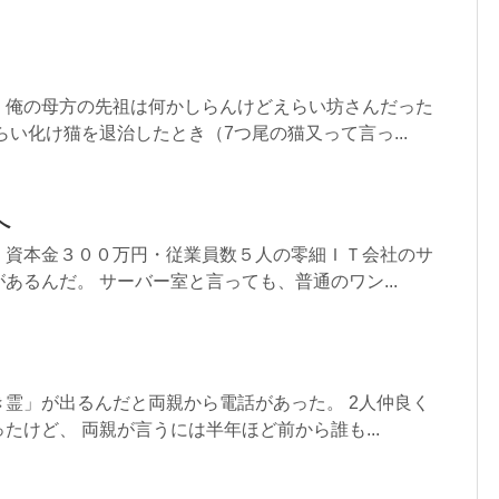
、俺の母方の先祖は何かしらんけどえらい坊さんだった
らい化け猫を退治したとき（7つ尾の猫又って言っ...
へ
、資本金３００万円・従業員数５人の零細ＩＴ会社のサ
あるんだ。 サーバー室と言っても、普通のワン...
霊」が出るんだと両親から電話があった。 2人仲良く
たけど、 両親が言うには半年ほど前から誰も...