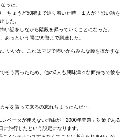
になった。
き、ちょうど50階まで辿り着いた時、１人が「恐い話を
い出した。
に怖い話をしながら階段を昇っていくことになった。
、あっという間に99階まで到達した。
な。いいか、これはマジで怖いからみんな腰を抜かすな
顔でそう言ったため、他の3人も興味津々な面持ちで彼を
のカギを貰って来るの忘れちまったんだ‥」
レベータが使えない理由が「2000年問題」対策である
晦日に旅行したという設定になります。
斉にメンテナンスするなんてことは考えられませんか