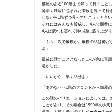
部屋のある100階まで昇って行くこと
薄暗く静寂に包まれた階段を昇って行
しながら1階ずつ昇って行こう」と言
それにはみんなも賛成し、4人で順番
4人は疲れも忘れて怖い話に盛り上がり
「ふぅ、次で最後か。最後の話は俺だ
よ」
最後に話すこととなった1人が急に真
急かした。
「いいから、早く話せよ」
「あのな‥‥1階のフロントから部屋
この話のバリエーションによっては、エ
ことがあり、その場合は1999年の大
通常、大型ホテルのエレベーターを一