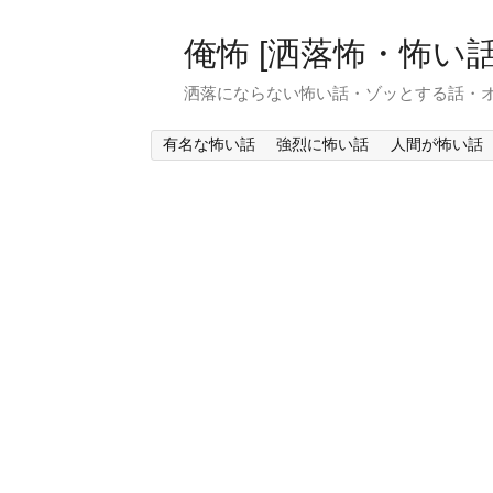
俺怖 [洒落怖・怖い話
洒落にならない怖い話・ゾッとする話・
有名な怖い話
強烈に怖い話
人間が怖い話