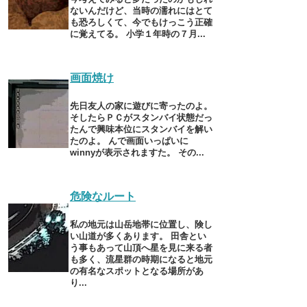
ないんだけど、当時の濡れにはとて
も恐ろしくて、今でもけっこう正確
に覚えてる。 小学１年時の７月...
画面焼け
先日友人の家に遊びに寄ったのよ。
そしたらＰＣがスタンバイ状態だっ
たんで興味本位にスタンバイを解い
たのよ。 んで画面いっぱいに
winnyが表示されますた。 その...
危険なルート
私の地元は山岳地帯に位置し、険し
い山道が多くあります。 田舎とい
う事もあって山頂へ星を見に来る者
も多く、流星群の時期になると地元
の有名なスポットとなる場所があ
り...