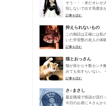
そう・・・未だオレが
別しないで出す馬鹿女が
記事を読む
抑えられないもの
この御話は正確には私
いた学習塾の友人の体験
記事を読む
猫とおっさん
猫が床から十数センチ
みても虫すらいない。 
記事を読む
さ○まさし
最近職場で怪談が流行
今日のお昼にＡさんから