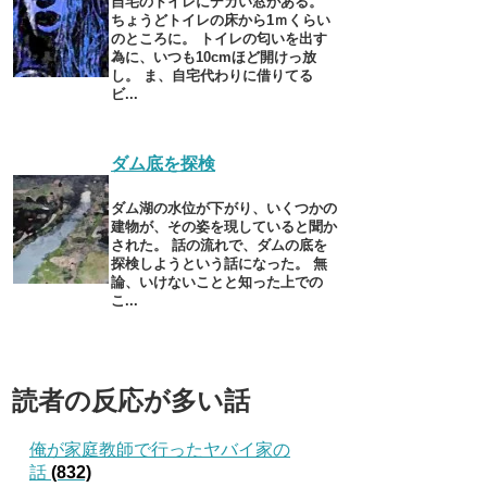
自宅のトイレにデカい窓がある。
ちょうどトイレの床から1ｍくらい
のところに。 トイレの匂いを出す
為に、いつも10cmほど開けっ放
し。 ま、自宅代わりに借りてる
ビ...
ダム底を探検
ダム湖の水位が下がり、いくつかの
建物が、その姿を現していると聞か
された。 話の流れで、ダムの底を
探検しようという話になった。 無
論、いけないことと知った上での
こ...
読者の反応が多い話
俺が家庭教師で行ったヤバイ家の
話
(832)