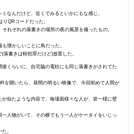
シミなんだけど、近くでみるといかにもな感じ。
やはりQRコードだった。
で、それぞれの落書きの場所の夜の風景を撮ったもの。
場も懐かしいことに鳥だった。
(落書きは軽犯罪だけど)放置した。
間後くらいに、自宅脇の電柱にも同じ落書きがされてた
QRを開いたら、昼間の明るい映像で、今回初めて人間が
たが似たような内容で、毎場面様々な人が、皆一様に壁
。
同一人物がいて、その横でもう一人がケータイをいじっ
いた。