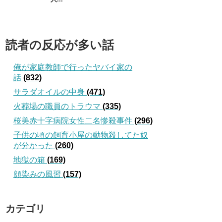
読者の反応が多い話
俺が家庭教師で行ったヤバイ家の
話
(832)
サラダオイルの中身
(471)
火葬場の職員のトラウマ
(335)
桜美赤十字病院女性二名惨殺事件
(296)
子供の頃の飼育小屋の動物殺してた奴
が分かった
(260)
地獄の箱
(169)
顔染みの風習
(157)
カテゴリ