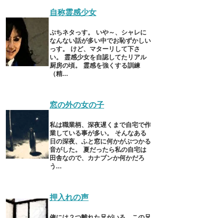
自称霊感少女
ぷちネタっす。 いや～、シャレに
なんない話が多い中でお恥ずかしい
っす。 けど、マターリして下さ
い。 霊感少女を自認してたリアル
厨房の頃。 霊感を強くする訓練
（精...
窓の外の女の子
私は職業柄、深夜遅くまで自宅で作
業している事が多い。 そんなある
日の深夜、ふと窓に何かがぶつかる
音がした。 夏だったら私の自宅は
田舎なので、カナブンか何かだろ
う...
押入れの声
俺には２つ離れた兄がいる、この兄