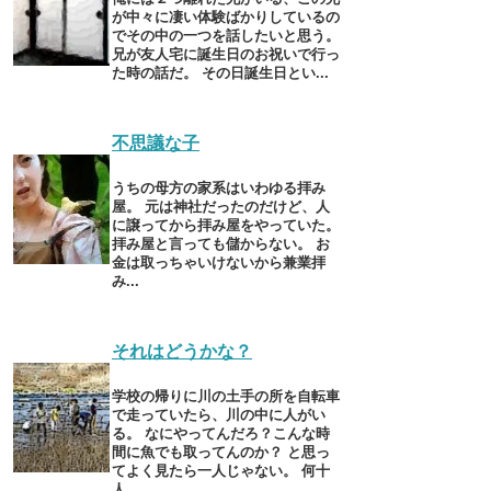
が中々に凄い体験ばかりしているの
でその中の一つを話したいと思う。
兄が友人宅に誕生日のお祝いで行っ
た時の話だ。 その日誕生日とい...
不思議な子
うちの母方の家系はいわゆる拝み
屋。 元は神社だったのだけど、人
に譲ってから拝み屋をやっていた。
拝み屋と言っても儲からない。 お
金は取っちゃいけないから兼業拝
み...
それはどうかな？
学校の帰りに川の土手の所を自転車
で走っていたら、川の中に人がい
る。 なにやってんだろ？こんな時
間に魚でも取ってんのか？ と思っ
てよく見たら一人じゃない。 何十
人...