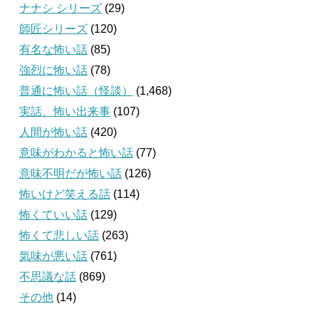
ナナシ シリーズ
(29)
師匠シリーズ
(120)
有名な怖い話
(85)
強烈に怖い話
(78)
普通に怖い話（怪談）
(1,468)
実話、怖い出来事
(107)
人間が怖い話
(420)
意味がわかると怖い話
(77)
意味不明だが怖い話
(126)
怖いけど笑える話
(114)
怖くていい話
(129)
怖くて悲しい話
(263)
気味が悪い話
(761)
不思議な話
(869)
その他
(14)