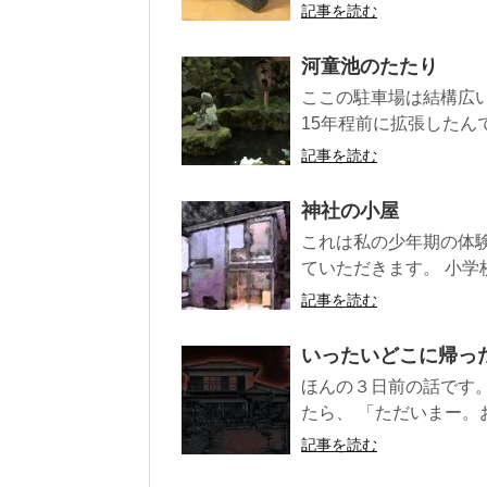
記事を読む
河童池のたたり
ここの駐車場は結構広
15年程前に拡張したん
記事を読む
神社の小屋
これは私の少年期の体
ていただきます。 小学
記事を読む
いったいどこに帰っ
ほんの３日前の話です。
たら、 「ただいまー。お
記事を読む