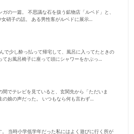
ンガの一篇。 不思議な石を扱う鉱物店「ルベド」と、
女硝子の話。 ある男性客がルベドに展示...
飲んで少し酔っ払って帰宅して、風呂に入ってたときの
ってお風呂椅子に座って頭にシャワーをかぶっ...
茶の間でテレビを見ていると、玄関先から「ただいま
の娘の声だった。 いつもなら何も言わず...
す。 当時小学低学年だった私にはよく遊びに行く所が