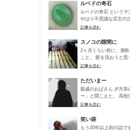
ルベドの奇石
ルベドの奇石 というマ
やはり不思議な店主の少
記事を読む
スノコの隙間に
2ヶ月くらい前に、酒
こと。 髪を洗おうと思
記事を読む
ただいまー
親戚のおばさん 夕方
ー」と聞こえた。 高校生
記事を読む
笑い袋
もう20年以上前の話で