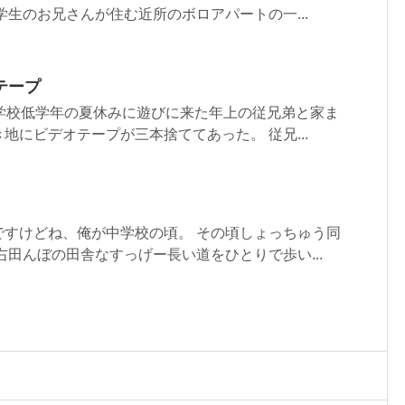
学生のお兄さんが住む近所のボロアパートの一...
テープ
小学校低学年の夏休みに遊びに来た年上の従兄弟と家ま
地にビデオテープが三本捨ててあった。 従兄...
ですけどね、俺が中学校の頃。 その頃しょっちゅう同
右田んぼの田舎なすっげー長い道をひとりで歩い...