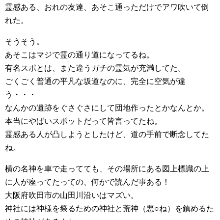
霊感ある、おれの友達、あそこ通っただけでアワ吹いて倒
れた。
そうそう。
あそこはマジで霊の通り道になってるね。
有名スポとは、また違うガチの霊気が充満してた。
ごくごく普通の平凡な坂道なのに、完全に空気が違
う・・・
なんかの遺跡をぐさぐさにして団地作ったとかなんとか。
本当にやばいスポットだって皆言ってたね。
霊感ある人が凸しようとしたけど、道の手前で断念してた
ね。
横の名神を車で走ってても、その場所にある図上標識の上
に人が座ってたっての、何かで読んだ事ある！
大阪府吹田市の山田川沿いはマズい。
神社には神様を祭るための神社と荒神（悪○ね）を鎮めるた