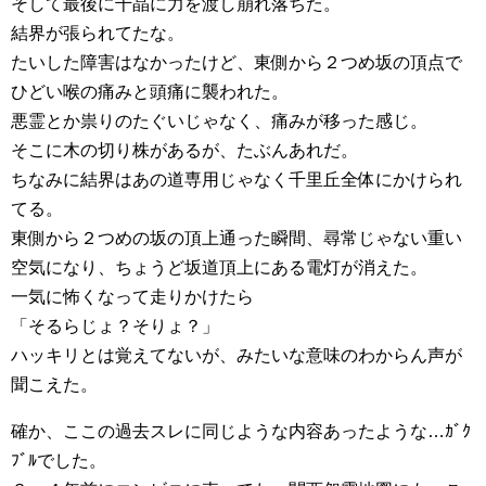
そして最後に千晶に力を渡し崩れ落ちた。
結界が張られてたな。
たいした障害はなかったけど、東側から２つめ坂の頂点で
ひどい喉の痛みと頭痛に襲われた。
悪霊とか祟りのたぐいじゃなく、痛みが移った感じ。
そこに木の切り株があるが、たぶんあれだ。
ちなみに結界はあの道専用じゃなく千里丘全体にかけられ
てる。
東側から２つめの坂の頂上通った瞬間、尋常じゃない重い
空気になり、ちょうど坂道頂上にある電灯が消えた。
一気に怖くなって走りかけたら
「そるらじょ？そりょ？」
ハッキリとは覚えてないが、みたいな意味のわからん声が
聞こえた。
確か、ここの過去スレに同じような内容あったような…ｶﾞｸ
ﾌﾞﾙでした。