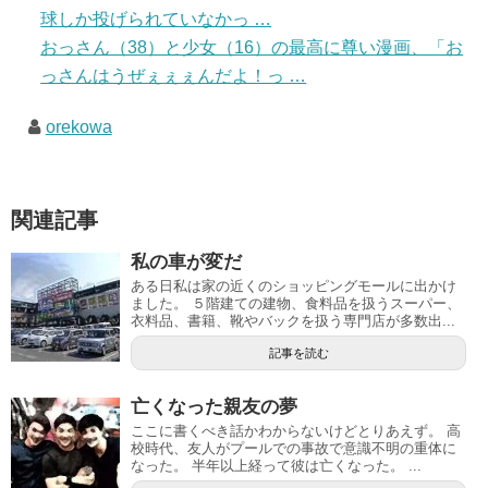
球しか投げられていなかっ …
おっさん（38）と少女（16）の最高に尊い漫画、「お
っさんはうぜぇぇぇんだよ！っ …
orekowa
関連記事
私の車が変だ
ある日私は家の近くのショッピングモールに出かけ
ました。 ５階建ての建物、食料品を扱うスーパー、
衣料品、書籍、靴やバックを扱う専門店が多数出...
記事を読む
亡くなった親友の夢
ここに書くべき話かわからないけどとりあえず。 高
校時代、友人がプールでの事故で意識不明の重体に
なった。 半年以上経って彼は亡くなった。 ...