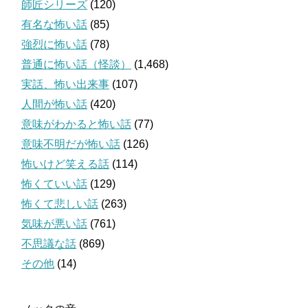
師匠シリーズ
(120)
有名な怖い話
(85)
強烈に怖い話
(78)
普通に怖い話（怪談）
(1,468)
実話、怖い出来事
(107)
人間が怖い話
(420)
意味がわかると怖い話
(77)
意味不明だが怖い話
(126)
怖いけど笑える話
(114)
怖くていい話
(129)
怖くて悲しい話
(263)
気味が悪い話
(761)
不思議な話
(869)
その他
(14)