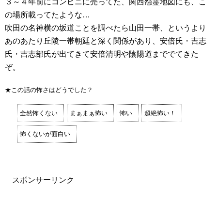
３～４年前にコンビニに売ってた、関西怨霊地図にも、こ
の場所載ってたような…
吹田の名神横の坂道ことを調べたら山田一帯、というより
あのあたり丘陵一帯朝廷と深く関係があり、安倍氏・吉志
氏・吉志部氏が出てきて安倍清明や陰陽道まででてきた
ぞ。
★この話の怖さはどうでした？
全然怖くない
まぁまぁ怖い
怖い
超絶怖い！
怖くないが面白い
スポンサーリンク