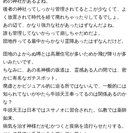
めの神社があるよね。
後者の神社ってしっかり管理されてるとこが少なくて、よ
く放置されて時代を経て廃れちゃったりしてるでしょ。
あの辺て、かなり強力な社があったはずなんだよね。
誰も管理してないからって崩しちゃだめだよ。
団地作ってる最中からかなり霊障あったはずなんだけど。
団地のよからぬ噂とは高層住宅が多いためか飛び降りが多
いみたいです。
ちなみに、あの名神横の坂道は、霊感ある人の間では、密
かに有名なガチスポット。
廃虚とかビジュアル的に迫る所ではないんで、一般的には
知られてないがやたら牛頭天王奉ってるのは関係あるのか
な？
牛頭天王は日本ではスサノオに習合された。仏教では薬師
如来。
病気を治す神様だがむかつくと疫病を流行らせたりする。