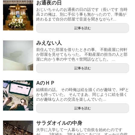
お通夜の日
おじいちゃんのお通夜の日の話です（長いです 当時
高２の俺は、別に手伝う事も無かったので、準備が
終わるまで自分の部屋で音楽を聞きながらﾏ...
記事を読む
みえない人
前住んでた部屋を借りたときの事。 不動産屋に何軒
か部屋を見せてもらった。 不動産屋の担当の人と部
屋に向かう車の中で色々世間話などした。 ...
記事を読む
AのＨＰ
結構前の話。 その時俺は絵を描くのが趣味で、HPと
かも持っていた。 そんでまあ、同じように絵を描く
のが趣味な人との交流を楽しんでいた...
記事を読む
サラダオイルの中身
大学に入学して一人暮らしで自炊を始めたのです
が、、 1年経ち、2年も経つころには、すっかり自炊