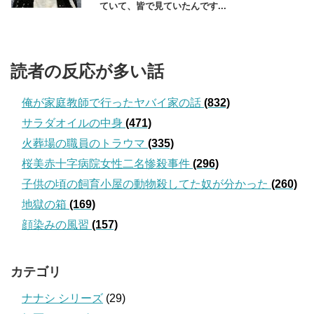
ていて、皆で見ていたんです...
読者の反応が多い話
俺が家庭教師で行ったヤバイ家の話
(832)
サラダオイルの中身
(471)
火葬場の職員のトラウマ
(335)
桜美赤十字病院女性二名惨殺事件
(296)
子供の頃の飼育小屋の動物殺してた奴が分かった
(260)
地獄の箱
(169)
顔染みの風習
(157)
カテゴリ
ナナシ シリーズ
(29)