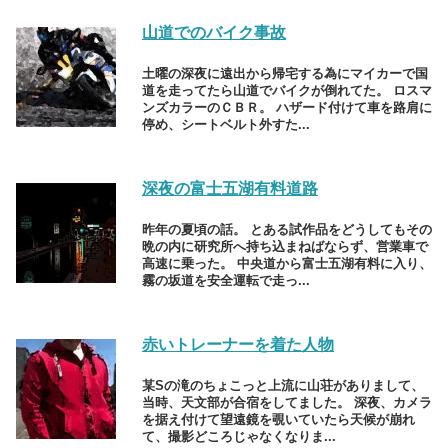
山道でのバイク事故
土曜の深夜に遠出から帰宅する為にマイカーで国
道を走ってたら山道でバイクが倒れてた。 ロスマ
ンズカラーのＣＢＲ。 ハザード付けて車を路肩に
停め、シートベルト外すた...
深夜の富士五湖有料道路
昨年の夏頃の話。 とある試作品をどうしてもその
晩の内に研究所へ持ち込まねばならず、営業車で
高速に乗った。 中央道から富士五湖有料に入り、
霧の坂道を安全運転で走っ...
赤いトレーナーを着た人物
某Sの滝のちょこっと上流に山荘がありまして、
当時、天文部が合宿をしてました。 深夜、カメラ
を据え付けて望遠鏡を覗いていたら天候が崩れ
て、撮影どころじゃなくなりま...