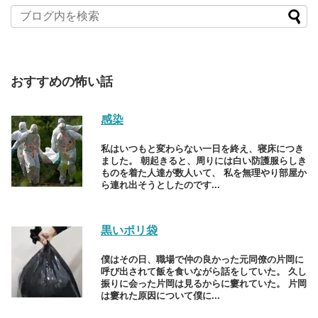
おすすめの怖い話
感染
私はいつもと変わらない一日を終え、寝床につき
ました。 朝起きると、周りには白い防護服らしき
ものを着た人達が数人いて、 私を無理やり部屋か
ら連れ出そうとしたのです...
黒いポリ袋
僕はその日、職場で仲の良かった元同僚の片岡に
呼び出されて飯を食いながら話をしていた。 久し
振りに会った片岡は見るからに窶れていた。 片岡
は窶れた原因について僕に...