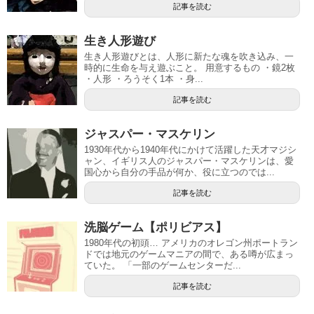
記事を読む
生き人形遊び
生き人形遊びとは、人形に新たな魂を吹き込み、一
時的に生命を与え遊ぶこと。 用意するもの ・鏡2枚
・人形 ・ろうそく1本 ・身...
記事を読む
ジャスパー・マスケリン
1930年代から1940年代にかけて活躍した天才マジシ
ャン、イギリス人のジャスパー・マスケリンは、愛
国心から自分の手品が何か、役に立つのでは...
記事を読む
洗脳ゲーム【ポリビアス】
1980年代の初頭… アメリカのオレゴン州ポートラン
ドでは地元のゲームマニアの間で、ある噂が広まっ
ていた。 「一部のゲームセンターだ...
記事を読む