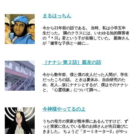
まるはっちん
今から21年前の話である。 当時、私は小学五年
生だった。 隣のクラスには、いわゆる知的障害者
の『＊川』君という子が在籍していた。 親御さん
が「健常な子供と一緒に...
［ナナシ 第２話］親友の話
今から数年前、僕と僕の友人だった人間が、学生
だったころの話。 ときは夏休み、自由研究のた
め、友人…仮にナナシとするが、僕はそのナナシ
と、「心霊現象」について調べ...
今神様やってるのよ
うちの母方の実家が熊本県にあるんですけど、ず
っと実家に住んでいる母のお姉さんが先日遊びに
きました。 ちょうど「ターミネーター2」がやっ