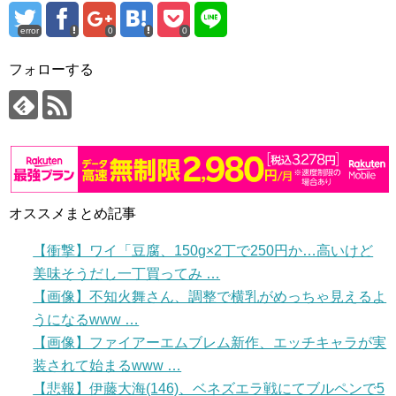
error
0
0
フォローする
オススメまとめ記事
【衝撃】ワイ「豆腐、150g×2丁で250円か…高いけど
美味そうだし一丁買ってみ …
【画像】不知火舞さん、調整で横乳がめっちゃ見えるよ
うになるwww …
【画像】ファイアーエムブレム新作、エッチキャラが実
装されて始まるwww …
【悲報】伊藤大海(146)、ベネズエラ戦にてブルペンで5