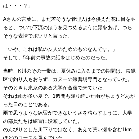
は・・・？」
Aさんの言葉に、まだ若そうな管理人は今供えた花に目をや
ると、ついで下流のほうを見つめるように顔をあげ、つら
そうな表情でポツリと言った。
「いや、これは私の友人のためのものなんです。」
そして、5年前の事故の話をはじめたのだった。
当時、K川のその一帯は、夏休みに入るまでの期間は、禁猟
区で釣り人もおらず、カヌーの練習場専門となっていた。
そのときも東京のある大学が合宿で来ていた。
それは雨が多い夏で、1週間も降り続いた雨がちょうどあが
った日のことである。
雨で思うような練習ができないうさを晴らすように、大学
の部員たちは練習に没頭していた。
のんびりとした川下りではなく、あえて荒い瀬を含む1km
ほどのコースを選んでいた。