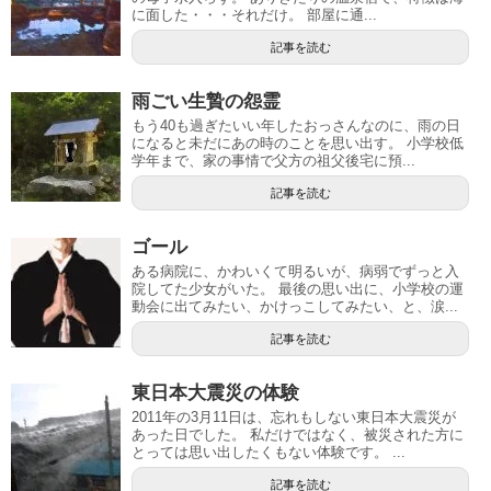
に面した・・・それだけ。 部屋に通...
記事を読む
雨ごい生贄の怨霊
もう40も過ぎたいい年したおっさんなのに、雨の日
になると未だにあの時のことを思い出す。 小学校低
学年まで、家の事情で父方の祖父後宅に預...
記事を読む
ゴール
ある病院に、かわいくて明るいが、病弱でずっと入
院してた少女がいた。 最後の思い出に、小学校の運
動会に出てみたい、かけっこしてみたい、と、涙...
記事を読む
東日本大震災の体験
2011年の3月11日は、忘れもしない東日本大震災が
あった日でした。 私だけではなく、被災された方に
とっては思い出したくもない体験です。 ...
記事を読む