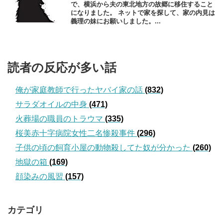
で、横浜から夫の東北地方の故郷に移住すること
になりました。 ネットで家を探して、家の内見は
義理の妹にお願いしました。...
読者の反応が多い話
俺が家庭教師で行ったヤバイ家の話
(832)
サラダオイルの中身
(471)
火葬場の職員のトラウマ
(335)
桜美赤十字病院女性二名惨殺事件
(296)
子供の頃の飼育小屋の動物殺してた奴が分かった
(260)
地獄の箱
(169)
顔染みの風習
(157)
カテゴリ