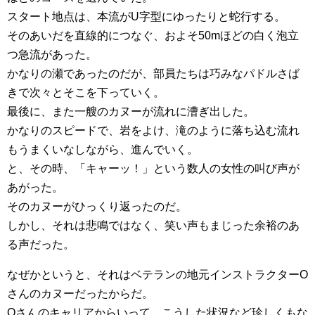
スタート地点は、本流がU字型にゆったりと蛇行する。
そのあいだを直線的につなぐ、およそ50mほどの白く泡立
つ急流があった。
かなりの瀬であったのだが、部員たちは巧みなパドルさば
きで次々とそこを下っていく。
最後に、また一艘のカヌーが流れに漕ぎ出した。
かなりのスピードで、岩をよけ、滝のように落ち込む流れ
もうまくいなしながら、進んでいく。
と、その時、「キャーッ！」という数人の女性の叫び声が
あがった。
そのカヌーがひっくり返ったのだ。
しかし、それは悲鳴ではなく、笑い声もまじった余裕のあ
る声だった。
なぜかというと、それはベテランの地元インストラクターO
さんのカヌーだったからだ。
Oさんのキャリアからいって、こうした状況など珍しくもな