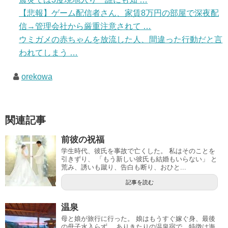
【悲報】ゲーム配信者さん、家賃8万円の部屋で深夜配
信→管理会社から厳重注意されて …
ウミガメの赤ちゃんを放流した人、間違った行動だと言
われてしまう …
orekowa
関連記事
前彼の祝福
学生時代、彼氏を事故で亡くした。 私はそのことを
引きずり、 「もう新しい彼氏も結婚もいらない」 と
荒み、誘いも蹴り、告白も断り、おひと...
記事を読む
温泉
母と娘が旅行に行った。 娘はもうすぐ嫁ぐ身、最後
の母子水入らず。 ありきたりの温泉宿で、特徴は海