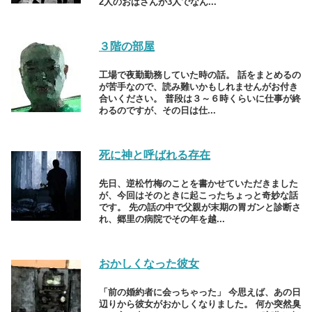
2人のおばさんが3人でなん...
３階の部屋
工場で夜勤勤務していた時の話。 話をまとめるの
が苦手なので、読み難いかもしれませんがお付き
合いください。 普段は３～６時くらいに仕事が終
わるのですが、その日は仕...
死に神と呼ばれる存在
先日、逆松竹梅のことを書かせていただきました
が、今回はそのときに起こったちょっと奇妙な話
です。 先の話の中で父親が末期の胃ガンと診断さ
れ、郷里の病院でその年を越...
おかしくなった彼女
「前の婚約者に会っちゃった」 今思えば、あの日
辺りから彼女がおかしくなりました。 何か突然臭