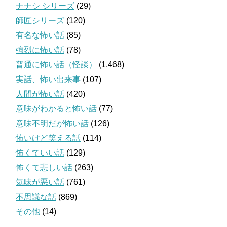
ナナシ シリーズ
(29)
師匠シリーズ
(120)
有名な怖い話
(85)
強烈に怖い話
(78)
普通に怖い話（怪談）
(1,468)
実話、怖い出来事
(107)
人間が怖い話
(420)
意味がわかると怖い話
(77)
意味不明だが怖い話
(126)
怖いけど笑える話
(114)
怖くていい話
(129)
怖くて悲しい話
(263)
気味が悪い話
(761)
不思議な話
(869)
その他
(14)