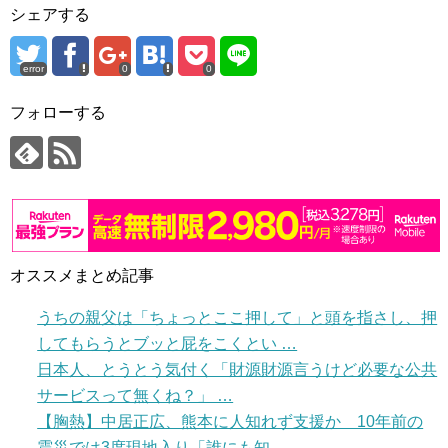
シェアする
error
0
0
フォローする
オススメまとめ記事
うちの親父は「ちょっとここ押して」と頭を指さし、押
してもらうとブッと屁をこくとい …
日本人、とうとう気付く「財源財源言うけど必要な公共
サービスって無くね？」 …
【胸熱】中居正広、熊本に人知れず支援か 10年前の
震災では3度現地入り「誰にも知 …