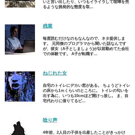
いと言い出したり、いつもイライラして喧嘩を売
るような挑発的な態度を取...
残業
毎度読むだけなのもなんなので、ネタ提供しま
す。 元同僚のプログラマから聞いた話なんです
が、彼女（A子としましょう)が以前勤めてた会社
での体験です。 A子が転職す...
ねじれた女
自宅のトイレにデカい窓がある。 ちょうどトイレ
の床から1ｍくらいのところに。 トイレの匂いを
出す為に、いつも10cmほど開けっ放し。 ま、自
宅代わりに借りてるビ...
唸り声
4年前、2人目の子供を出産したことがきっかけ