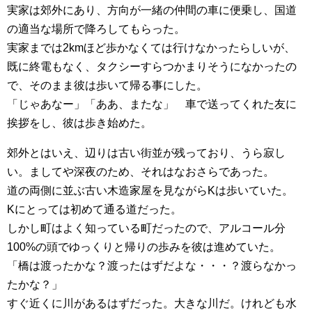
実家は郊外にあり、方向が一緒の仲間の車に便乗し、国道
の適当な場所で降ろしてもらった。
実家までは2kmほど歩かなくては行けなかったらしいが、
既に終電もなく、タクシーすらつかまりそうになかったの
で、そのまま彼は歩いて帰る事にした。
「じゃあなー」「ああ、またな」 車で送ってくれた友に
挨拶をし、彼は歩き始めた。
郊外とはいえ、辺りは古い街並が残っており、うら寂し
い。ましてや深夜のため、それはなおさらであった。
道の両側に並ぶ古い木造家屋を見ながらKは歩いていた。
Kにとっては初めて通る道だった。
しかし町はよく知っている町だったので、アルコール分
100%の頭でゆっくりと帰りの歩みを彼は進めていた。
「橋は渡ったかな？渡ったはずだよな・・・？渡らなかっ
たかな？」
すぐ近くに川があるはずだった。大きな川だ。けれども水