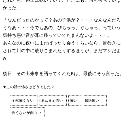
けれども、路上は乾いていて、どこにも、何も落ちていな
かった。
「なんだったのかって？あの子供が？・・・なんなんだろ
うなあ・・・今でもあの、びちゃっ、ぐちゃっ、っていう
気持ち悪い音が耳に残っていてたまんないよ・・・。
あんなのに夜中にまたばったり会うくらいなら、簀巻きに
されて川の中に放りこまれたりするほうが、まだマシだよ
w」
後日、その出来事を語ってくれたKは、最後にそう言った。
★この話の怖さはどうでした？
全然怖くない
まぁまぁ怖い
怖い
超絶怖い！
怖くないが面白い