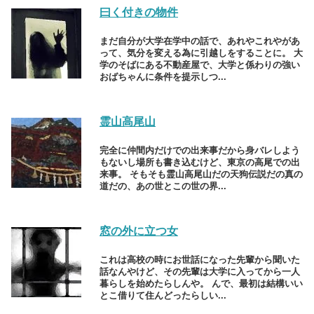
曰く付きの物件
まだ自分が大学在学中の話で、あれやこれやがあ
って、気分を変える為に引越しをすることに。 大
学のそばにある不動産屋で、大学と係わりの強い
おばちゃんに条件を提示しつ...
霊山高尾山
完全に仲間内だけでの出来事だから身バレしよう
もないし場所も書き込むけど、東京の高尾での出
来事。 そもそも霊山高尾山だの天狗伝説だの真の
道だの、あの世とこの世の界...
窓の外に立つ女
これは高校の時にお世話になった先輩から聞いた
話なんやけど、その先輩は大学に入ってから一人
暮らしを始めたらしんや。 んで、最初は結構いい
とこ借りて住んどったらしい...