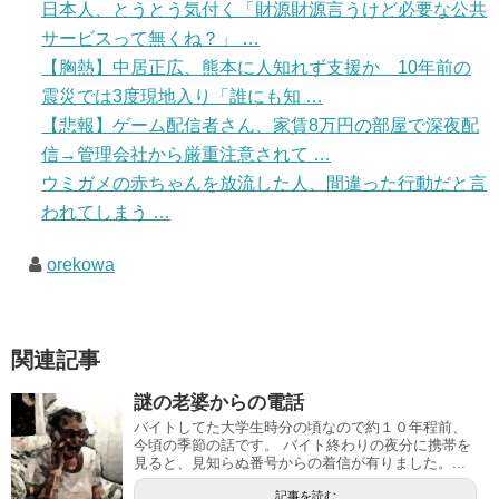
日本人、とうとう気付く「財源財源言うけど必要な公共
サービスって無くね？」 …
【胸熱】中居正広、熊本に人知れず支援か 10年前の
震災では3度現地入り「誰にも知 …
【悲報】ゲーム配信者さん、家賃8万円の部屋で深夜配
信→管理会社から厳重注意されて …
ウミガメの赤ちゃんを放流した人、間違った行動だと言
われてしまう …
orekowa
関連記事
謎の老婆からの電話
バイトしてた大学生時分の頃なので約１０年程前、
今頃の季節の話です。 バイト終わりの夜分に携帯を
見ると、見知らぬ番号からの着信が有りました。...
記事を読む