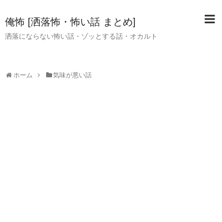
俺怖 [洒落怖・怖い話 まとめ]
洒落にならない怖い話・ゾッとする話・オカルト
ホーム
気味が悪い話