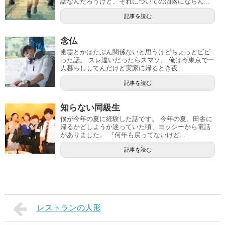
話なんだろうけど、それについての洒落にならん...
記事を読む
念仏
幽霊とかはたぶん関係ないと思うけどちょっとビビ
った話。 スレ違いだったらスマソ。 俺は今東京で一
人暮らししてんだけど実家に帰るとき夜...
記事を読む
知らない同級生
僕が今年の夏に経験した話です。 今年の夏、田舎に
帰るかどしようか迷っていた頃、ヨッシーから電話
がありました。 『何年も戻ってないけど...
記事を読む
レストランの人形