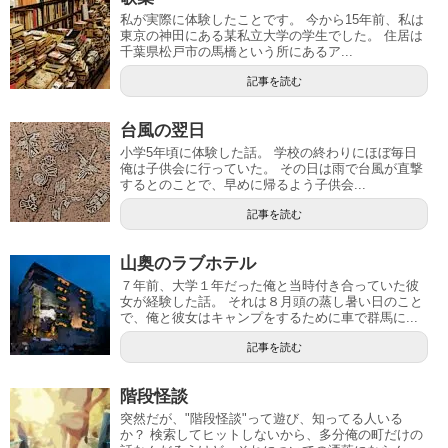
私が実際に体験したことです。 今から15年前、私は
東京の神田にある某私立大学の学生でした。 住居は
千葉県松戸市の馬橋という所にあるア...
記事を読む
台風の翌日
小学5年頃に体験した話。 学校の終わりにほぼ毎日
俺は子供会に行っていた。 その日は雨で台風が直撃
するとのことで、早めに帰るよう子供会...
記事を読む
山奥のラブホテル
７年前、大学１年だった俺と当時付き合っていた彼
女が経験した話。 それは８月頭の蒸し暑い日のこと
で、俺と彼女はキャンプをするために車で群馬に...
記事を読む
階段怪談
突然だが、"階段怪談"って遊び、知ってる人いる
か？ 検索してヒットしないから、多分俺の町だけの