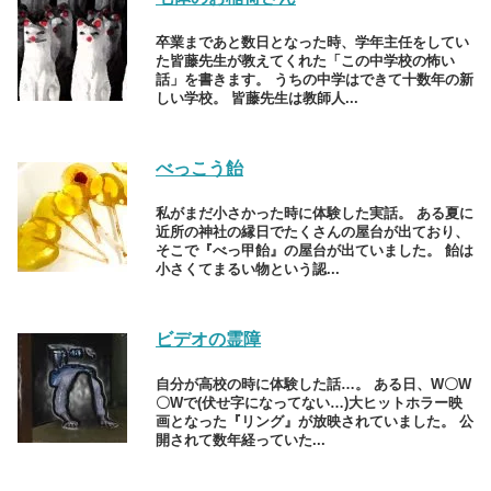
卒業まであと数日となった時、学年主任をしてい
た皆藤先生が教えてくれた「この中学校の怖い
話」を書きます。 うちの中学はできて十数年の新
しい学校。 皆藤先生は教師人...
べっこう飴
私がまだ小さかった時に体験した実話。 ある夏に
近所の神社の縁日でたくさんの屋台が出ており、
そこで『べっ甲飴』の屋台が出ていました。 飴は
小さくてまるい物という認...
ビデオの霊障
自分が高校の時に体験した話…。 ある日、W〇W
〇Wで(伏せ字になってない…)大ヒットホラー映
画となった『リング』が放映されていました。 公
開されて数年経っていた...