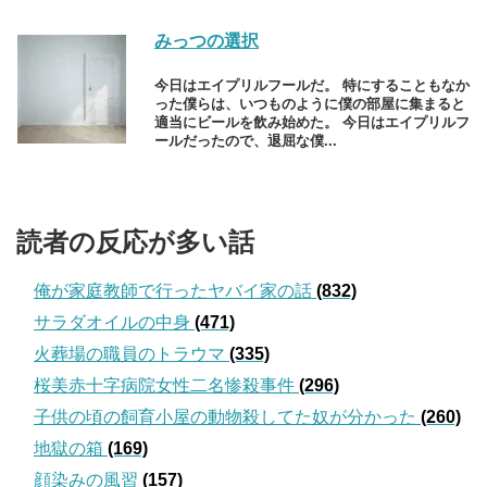
みっつの選択
今日はエイプリルフールだ。 特にすることもなか
った僕らは、いつものように僕の部屋に集まると
適当にビールを飲み始めた。 今日はエイプリルフ
ールだったので、退屈な僕...
読者の反応が多い話
俺が家庭教師で行ったヤバイ家の話
(832)
サラダオイルの中身
(471)
火葬場の職員のトラウマ
(335)
桜美赤十字病院女性二名惨殺事件
(296)
子供の頃の飼育小屋の動物殺してた奴が分かった
(260)
地獄の箱
(169)
顔染みの風習
(157)