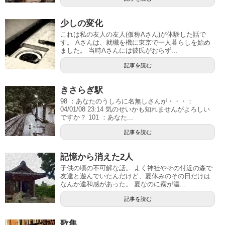
少しの変化
これは私の友人の友人(仮称Aさん)が体験した話で
す。 Aさんは、就職を機に東京で一人暮らしを始め
ました。 当時Aさんには彼氏がおらず...
記事を読む
きさらぎ駅
98 ：あなたのうしろに名無しさんが・・・：
04/01/08 23:14 気のせいかも知れませんがよろしい
ですか？ 101 ：あなた...
記事を読む
記憶から消えた2人
子供の頃の不可解な話。 よく神社やその付近の森で
友達と遊んでいたんだけど、夏休みのその日だけは
なんか違和感があった。 夏なのに霧が濃...
記事を読む
歌集