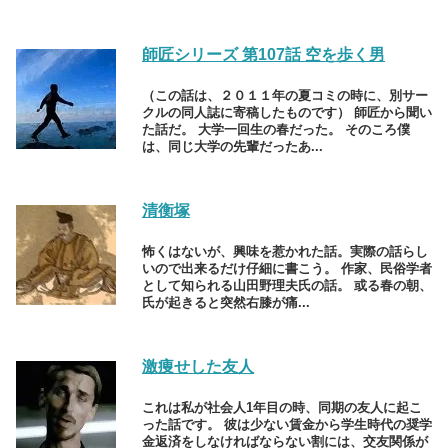
師匠シリーズ 第107話 空を歩く男
（この話は、２０１１年の夏コミの時に、別サー
クルの同人誌に寄稿したものです） 師匠から聞い
た話だ。 大学一回生の春だった。 そのころ僕
は、同じ大学の先輩だったあ...
清衡塚
怖くはないが、興味を惹かれた話。実際の話らし
いので出来るだけ仔細に書こう。 作家、民俗学者
として知られる山田野理夫氏の話。 或る春の朝、
氏が起きると突然右膝が痛...
激痩せした友人
これは私が社会人1年目の時、同期の友人に起こ
った話です。 彼は少ない賃金から学生時代の奨学
金返済をしなければならない割には、交友関係が