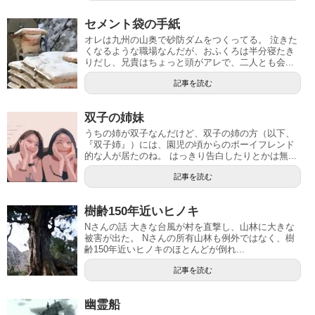
セメント袋の手紙
オレは九州の山奥で砂防ダムをつくってる。 泣きた
くなるような職場なんだが、おふくろは半分寝たき
りだし、兄貴はちょっと頭がアレで、二人とも会...
記事を読む
双子の姉妹
うちの姉が双子なんだけど、双子の姉の方（以下、
『双子姉』）には、園児の頃からのボーイフレンド
的な人が居たのね。 はっきり告白したりとかは無...
記事を読む
樹齢150年近いヒノキ
Nさんの話 大きな台風が村を直撃し、山林に大きな
被害が出た。 Nさんの所有山林も例外ではなく、樹
齢150年近いヒノキのほとんどが倒れ...
記事を読む
幽霊船