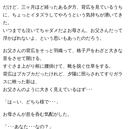
だけど、三ヶ月ほど経ったある夕方、背広を見ているうち
に、ちょっとイタズラしてやろうという気持ちが湧いてき
た。
いつまでも泣いてちゃダメだよお母さん、お父さんだって
浮かばれないよ、という思いもあったのだろう。
お父さんの背広をそっと羽織って、格子戸をわざと大きな
音をさせて開ける。
すぐさま上がり框に腰掛けて、靴を脱ぐ仕草をする。
背広はブカブカだったけれど、夕陽に照らされてすりガラ
スに映った影は、
お父さんのように大きく見えているはず･･･
「は～い、どちら様で･･･」
お母さんが息を呑む気配がした。
「･･･あなた･･･なの？」