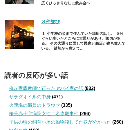
広くひっきりなしに飲み会へ...
３件並び
-1- 小学校の頃まで住んでいた場所の話し。 ５分
ぐらい歩いたところに大通りがあり、踏切があ
る。 その大通りに面して民家と商店が建ち並んで
いる。 踏切から数えて...
読者の反応が多い話
俺が家庭教師で行ったヤバイ家の話
(832)
サラダオイルの中身
(471)
火葬場の職員のトラウマ
(335)
桜美赤十字病院女性二名惨殺事件
(296)
子供の頃の飼育小屋の動物殺してた奴が分かった
(260)