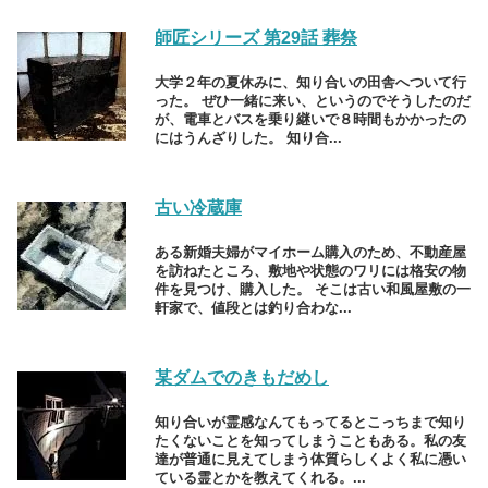
師匠シリーズ 第29話 葬祭
大学２年の夏休みに、知り合いの田舎へついて行
った。 ぜひ一緒に来い、というのでそうしたのだ
が、電車とバスを乗り継いで８時間もかかったの
にはうんざりした。 知り合...
古い冷蔵庫
ある新婚夫婦がマイホーム購入のため、不動産屋
を訪ねたところ、敷地や状態のワリには格安の物
件を見つけ、購入した。 そこは古い和風屋敷の一
軒家で、値段とは釣り合わな...
某ダムでのきもだめし
知り合いが霊感なんてもってるとこっちまで知り
たくないことを知ってしまうこともある。私の友
達が普通に見えてしまう体質らしくよく私に憑い
ている霊とかを教えてくれる。...