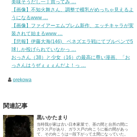
美味そうだし一丁買ってみ …
【画像】不知火舞さん、調整で横乳がめっちゃ見えるよ
うになるwww …
【画像】ファイアーエムブレム新作、エッチキャラが実
装されて始まるwww …
【悲報】伊藤大海(146)、ベネズエラ戦にてブルペンで5
球しか投げられていなかっ …
おっさん（38）と少女（16）の最高に尊い漫画、「お
っさんはうぜぇぇぇんだよ！っ …
orekowa
関連記事
黒いかたまり
当時我が家は古い日本家屋で、茶の間と台所の間に
ガラス戸があり、ガラス戸の向こうに板の間があっ
て、その向こうは一段下がって土間になっていた。