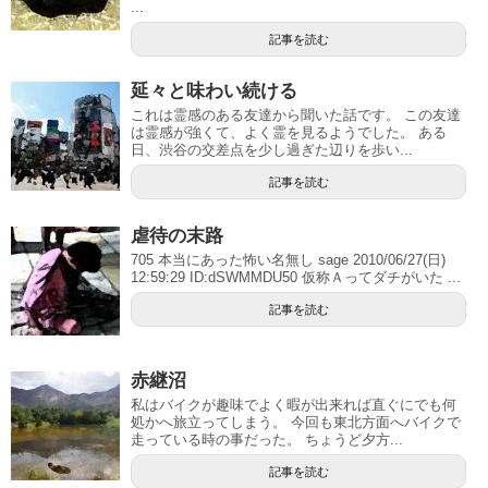
...
記事を読む
延々と味わい続ける
これは霊感のある友達から聞いた話です。 この友達
は霊感が強くて、よく霊を見るようでした。 ある
日、渋谷の交差点を少し過ぎた辺りを歩い...
記事を読む
虐待の末路
705 本当にあった怖い名無し sage 2010/06/27(日)
12:59:29 ID:dSWMMDU50 仮称Ａってダチがいた ...
記事を読む
赤継沼
私はバイクが趣味でよく暇が出来れば直ぐにでも何
処かへ旅立ってしまう。 今回も東北方面へバイクで
走っている時の事だった。 ちょうど夕方...
記事を読む