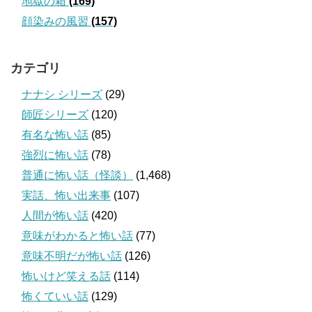
地獄の箱
(169)
顔染みの風習
(157)
カテゴリ
ナナシ シリーズ
(29)
師匠シリーズ
(120)
有名な怖い話
(85)
強烈に怖い話
(78)
普通に怖い話（怪談）
(1,468)
実話、怖い出来事
(107)
人間が怖い話
(420)
意味がわかると怖い話
(77)
意味不明だが怖い話
(126)
怖いけど笑える話
(114)
怖くていい話
(129)