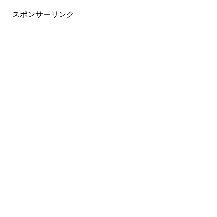
スポンサーリンク