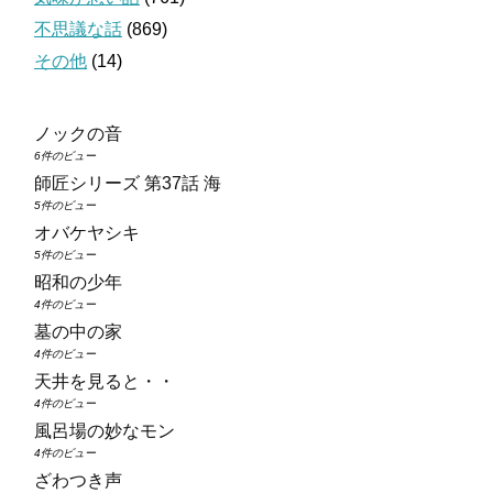
不思議な話
(869)
その他
(14)
ノックの音
6件のビュー
師匠シリーズ 第37話 海
5件のビュー
オバケヤシキ
5件のビュー
昭和の少年
4件のビュー
墓の中の家
4件のビュー
天井を見ると・・
4件のビュー
風呂場の妙なモン
4件のビュー
ざわつき声