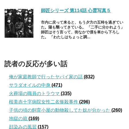
師匠シリーズ 第114話 心霊写真５
市内に戻って来ると、もう夕方の五時を過ぎてい
た。陽も翳ってきている。 「二手に分かれよう」
師匠はそう言って、街なかで僕を車から下ろし
た。 「わたしはちょっと調...
読者の反応が多い話
俺が家庭教師で行ったヤバイ家の話
(832)
サラダオイルの中身
(471)
火葬場の職員のトラウマ
(335)
桜美赤十字病院女性二名惨殺事件
(296)
子供の頃の飼育小屋の動物殺してた奴が分かった
(260)
地獄の箱
(169)
顔染みの風習
(157)