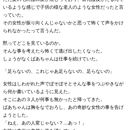
いるような感じで子供の様な老人のような女性だったと言
っていた。
その女性が振り向くんじゃないかと思って怖くて声をかけ
られなかったって言うんだ。
黙ってどこを見ているのか。
そんな事を考えたら怖くて逃げ出したくなった。
しょうがなくばあちゃんは仕事を続けていた。
「足らないの、これじゃあ足らないの、足らないの」
女性はしわがれた声でぼそぼそとそんな事をつぶやきなが
ら何か書いているように見えた。
そこにあの３人が何事も無かったと帰ってきた。
ばあちゃんは胸をなでおろし、あの奇妙な女性の事を告げ
ようとした。
「ねえ、あの人変じゃない？…あっ！」