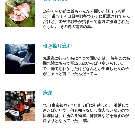
15年くらい前に爺ちゃんから聞いた話（うろ覚
え） 爺ちゃんは日中戦争でシナに配属されてたん
だけど、太平洋戦争が始まって南方に派遣された
らしい。 その時の南方の島...
引き擦り込む
先週海に行った時にそこで聞いた話。 毎年この時
期水難にあって死ぬ人はやっぱり多いらしい。
で、海で溺れかけたけどなんとか生還した女の子
がちょっと前にいたんだって...
床屋
“S（東京都内）”と言う町に引越した。 引越して
きたばかりで、何も知らないし友人もいないので
日曜日は、近所の食物屋、雑貨屋などを探すのが
決まりとなっていた。 或...