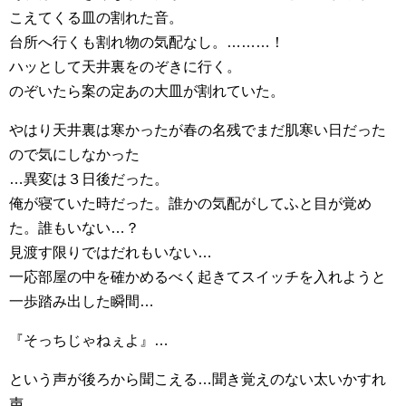
こえてくる皿の割れた音。
台所へ行くも割れ物の気配なし。………！
ハッとして天井裏をのぞきに行く。
のぞいたら案の定あの大皿が割れていた。
やはり天井裏は寒かったが春の名残でまだ肌寒い日だった
ので気にしなかった
…異変は３日後だった。
俺が寝ていた時だった。誰かの気配がしてふと目が覚め
た。誰もいない…？
見渡す限りではだれもいない…
一応部屋の中を確かめるべく起きてスイッチを入れようと
一歩踏み出した瞬間…
『そっちじゃねぇよ』…
という声が後ろから聞こえる…聞き覚えのない太いかすれ
声。