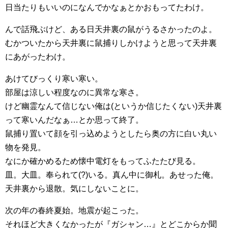
日当たりもいいのになんでかなぁとかおもってたわけ。
んで話飛ぶけど、ある日天井裏の鼠がうるさかったのよ。
むかついたから天井裏に鼠捕りしかけようと思って天井裏
にあがったわけ。
あけてびっくり寒い寒い。
部屋は涼しい程度なのに異常な寒さ。
けど幽霊なんて信じない俺は(というか信じたくない)天井裏
って寒いんだなぁ…とか思って終了。
鼠捕り置いて顔を引っ込めようとしたら奥の方に白い丸い
物を発見。
なにか確かめるため懐中電灯をもってふたたび見る。
皿。大皿。奉られて(?)いる。真ん中に御札。あせった俺。
天井裏から退散。気にしないことに。
次の年の春終夏始。地震が起こった。
それほど大きくなかったが『ガシャン…』とどこからか聞