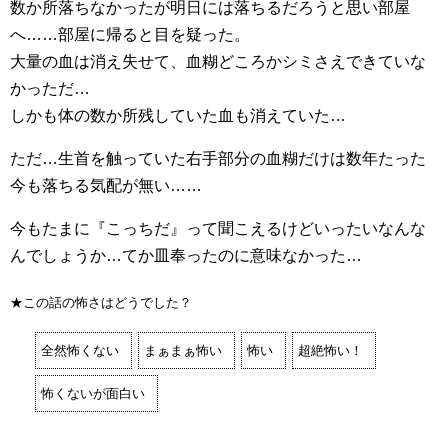
数か所落ちなかったが明日には落ちるだろうと思い部屋
へ……部屋に帰ると目を疑った。
大量の血は消え失せて、血糊どころかシミさえできていな
かっただ…
しかも体の数か所残していた血も消えていた…
ただ…生首を触っていた右手部分の血糊だけは数年たった
今も落ちる気配が無い……
今もたまに『こっちだ』って聞こえるけどいったいなんな
んでしょうか…てか皿奉ったのに意味なかった…
★この話の怖さはどうでした？
全然怖くない
まぁまぁ怖い
怖い
超絶怖い！
怖くないが面白い