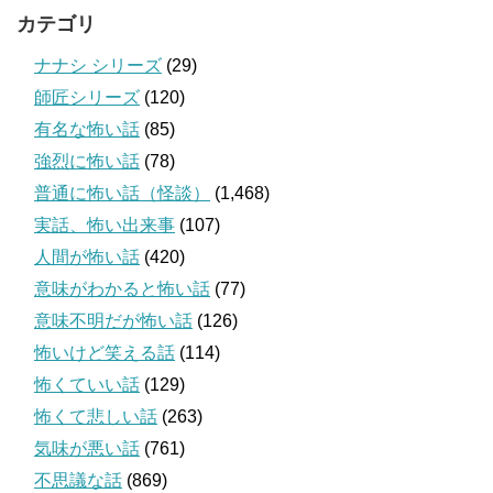
カテゴリ
ナナシ シリーズ
(29)
師匠シリーズ
(120)
有名な怖い話
(85)
強烈に怖い話
(78)
普通に怖い話（怪談）
(1,468)
実話、怖い出来事
(107)
人間が怖い話
(420)
意味がわかると怖い話
(77)
意味不明だが怖い話
(126)
怖いけど笑える話
(114)
怖くていい話
(129)
怖くて悲しい話
(263)
気味が悪い話
(761)
不思議な話
(869)