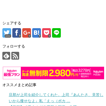
シェアする
error
0
0
フォローする
オススメまとめ記事
旦那が上司を紹介してくれた。上司『あんたさ、見苦し
いから痩せなよ』私「えっ（ポカ …