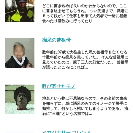
どこに書き込めば良いのかわからないので、ここ
に書き込ませてもらうね。 つい先週まで、職場に
Ｂって奴がいて仕事も出来て人気者で一緒に昼飯
食べたり酒飲みに行ってたり...
痴呆の曾祖母
数年前に97歳で大往生した私の曾祖母も亡くなる
十数年前から痴呆を患っていた。 そんな曾祖母に
見えていたのは、親子三人の幻覚だった。 曾祖母
が語ったところによれば...
呼び寄せたモノ
地名という物は不思議なもので、その名前の由来
を知らずに、単に語呂のみでのイメージで勝手に
類推して、何かしら招いてしまうようである。 流
石に”三瀬”という名前では...
イマジナリー フレンド