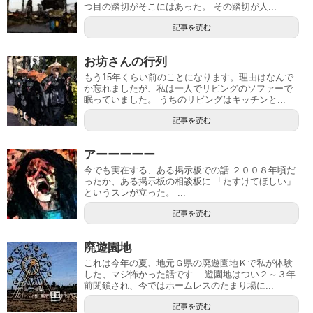
つ目の踏切がそこにはあった。 その踏切が人...
記事を読む
お坊さんの行列
もう15年くらい前のことになります。理由はなんで
か忘れましたが、私は一人でリビングのソファーで
眠っていました。 うちのリビングはキッチンと...
記事を読む
アーーーーー
今でも実在する、ある掲示板での話 ２００８年頃だ
ったか、ある掲示板の相談板に 「たすけてほしい」
というスレが立った。 ...
記事を読む
廃遊園地
これは今年の夏、地元Ｇ県の廃遊園地Ｋで私が体験
した、マジ怖かった話です… 遊園地はつい２～３年
前閉鎖され、今ではホームレスのたまり場に...
記事を読む