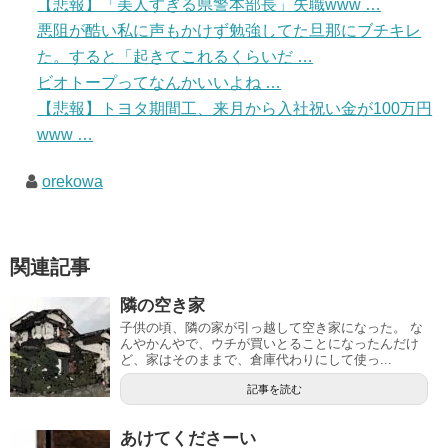
【悲報】「美人すぎる県警本部長」失職www …
悪阻が酷い私に声もかけず勉強してた旦那にブチキレ
た。すると「起きてこれるくらいだ …
ビオトープってなんかいいよね …
【悲報】トヨタ期間工、来月から入社祝い金が100万円
www …
orekowa
関連記事
隣の空き家
子供の頃、隣の家が引っ越して空き家になった。 な
んやかんやで、ウチが買いとることになったんだけ
ど、家はそのままで、倉庫代わりにして使っ...
記事を読む
あけてくださーい