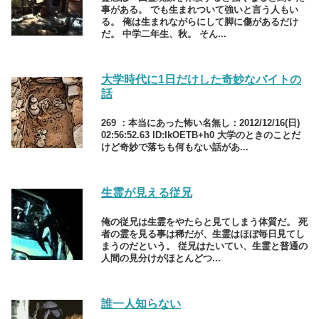
事がある。 でも生まれついて強いと言う人もい
る。 俺は生まれながらにして脚に傷があるだけ
だ。 中学二年生、秋。 そん...
大学時代に1日だけした奇妙なバイトの
話
269 ：本当にあった怖い名無し：2012/12/16(日)
02:56:52.63 ID:IkOETB+h0 大学のときのことだ
けど奇妙で落ちも何もない話があ...
生霊が見える従兄
俺の従兄は生霊をやたらと見てしまう体質だ。 死
者の霊を見る事は稀だが、生霊はほぼ毎日見てし
まうのだという。 従兄はたいてい、生霊と普通の
人間の見分けがほとんどつ...
誰一人知らない