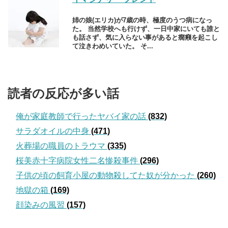
姉の娘(エリカ)が7歳の時、極度のうつ病になっ
た。 当然学校へも行けず、一日中家にいても誰と
も話さず、気に入らない事があると癇癪を起こし
て泣きわめいていた。 そ...
読者の反応が多い話
俺が家庭教師で行ったヤバイ家の話
(832)
サラダオイルの中身
(471)
火葬場の職員のトラウマ
(335)
桜美赤十字病院女性二名惨殺事件
(296)
子供の頃の飼育小屋の動物殺してた奴が分かった
(260)
地獄の箱
(169)
顔染みの風習
(157)