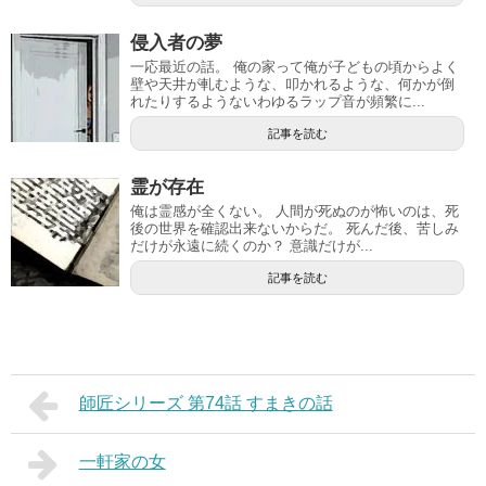
侵入者の夢
一応最近の話。 俺の家って俺が子どもの頃からよく
壁や天井が軋むような、叩かれるような、何かが倒
れたりするようないわゆるラップ音が頻繁に...
記事を読む
霊が存在
俺は霊感が全くない。 人間が死ぬのが怖いのは、死
後の世界を確認出来ないからだ。 死んだ後、苦しみ
だけが永遠に続くのか？ 意識だけが...
記事を読む
師匠シリーズ 第74話 すまきの話
一軒家の女