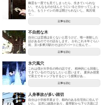
幽霊を一度でも見てしまったら、生きていられな
い。 そんなものがほんとうにいると分かってしまっ
たら、もうトイレの扉は開けられないし、風呂場
で...
記事を読む
不自然な木
自分には霊感は全くないと思うけど、唯一体験した
話があるのでその話をします。 かれこれ８年ぐらい
前、京○多摩川駅のそばのアパートに住んで...
記事を読む
氷穴風穴
これは僕が大学生の時の話です。 精神的にも回復し
てきているのではなしたいと思います。 夏休み授業
で富士でキャンプをするという授業があ...
記事を読む
人身事故が多い踏切
自分は小学校卒業まで、都内のある住宅街に住んで
いた。 近所に線路があり、最寄駅から下り方面に2