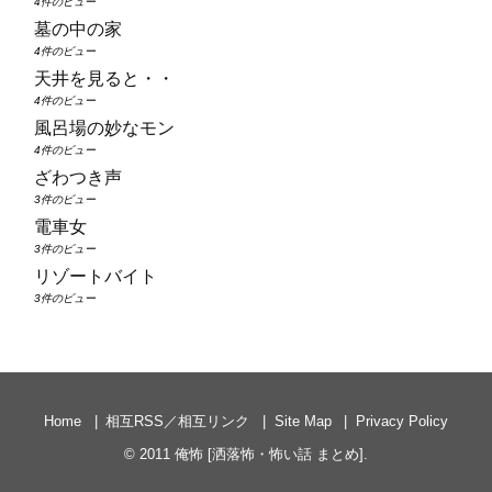
4件のビュー
墓の中の家
4件のビュー
天井を見ると・・
4件のビュー
風呂場の妙なモン
4件のビュー
ざわつき声
3件のビュー
電車女
3件のビュー
リゾートバイト
3件のビュー
Home
相互RSS／相互リンク
Site Map
Privacy Policy
© 2011
俺怖 [洒落怖・怖い話 まとめ]
.