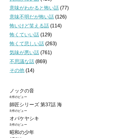
意味がわかると怖い話
(77)
意味不明だが怖い話
(126)
怖いけど笑える話
(114)
怖くていい話
(129)
怖くて悲しい話
(263)
気味が悪い話
(761)
不思議な話
(869)
その他
(14)
ノックの音
6件のビュー
師匠シリーズ 第37話 海
5件のビュー
オバケヤシキ
5件のビュー
昭和の少年