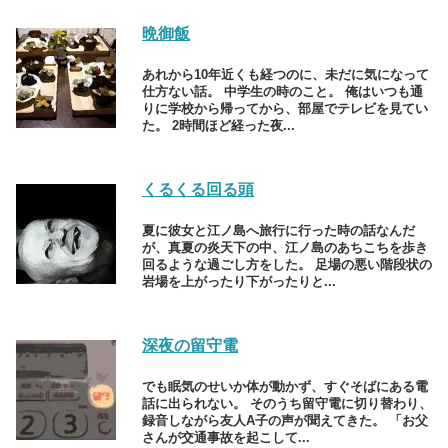
晩御飯
あれから10年近くも経つのに、未だに気になって
仕方ない話。 中学生の時のこと。 俺はいつも通
りに学校から帰ってから、部屋でテレビを見てい
た。 2時間ほど経った夜...
くるくる回る頭
夏に彼女と江ノ島へ旅行に行った時の話なんだ
が、真夏の炎天下の中、江ノ島のあちこちを歩き
回るような過ごし方をした。 足場の悪い階段状の
岩場を上がったり下がったりと...
深夜の留守電
でも眠気のせいか体が動かず、すぐそばにある電
話に出られない。 そのうち留守電に切り替わり、
録音しながら友人A子の声が聞えてきた。 「お父
さんが交通事故を起こして...