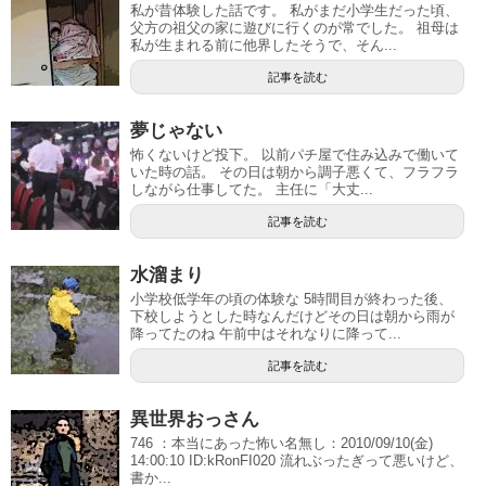
私が昔体験した話です。 私がまだ小学生だった頃、
父方の祖父の家に遊びに行くのが常でした。 祖母は
私が生まれる前に他界したそうで、そん...
記事を読む
夢じゃない
怖くないけど投下。 以前パチ屋で住み込みで働いて
いた時の話。 その日は朝から調子悪くて、フラフラ
しながら仕事してた。 主任に「大丈...
記事を読む
水溜まり
小学校低学年の頃の体験な 5時間目が終わった後、
下校しようとした時なんだけどその日は朝から雨が
降ってたのね 午前中はそれなりに降って...
記事を読む
異世界おっさん
746 ：本当にあった怖い名無し：2010/09/10(金)
14:00:10 ID:kRonFI020 流れぶったぎって悪いけど、
書か...