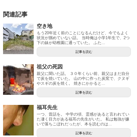
関連記事
空き地
もう20年近く前のことになるんだけど、今でもよく
状況が掴めていない話。 当時俺は小学1年生で、2つ
下の妹が幼稚園に通っていた。 ふた...
記事を読む
祖父の死因
親父に聞いた話。 ３０年くらい前、親父はまだ自分
で炭を焼いていた。 山の中に作った炭窯で、クヌギ
やスギの炭を焼く。 焼きにかかると...
記事を読む
福耳先生
一つ、昔話を。 中学の頃、霊感があると言われてい
た凄く目力がある福耳の先生がいた。 私は勉強が嫌
いで落ちこぼれだったが、本を読むのは...
記事を読む