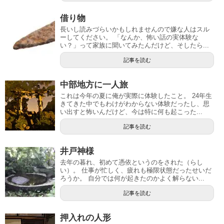
借り物
長いし読みづらいかもしれませんので嫌な人はスル
ーしてください。 「なんか、怖い話の実体験な
い？」って家族に聞いてみたんだけど、そしたら...
記事を読む
中部地方に一人旅
これは今年の夏に俺が実際に体験したこと。 24年生
きてきた中でもわけがわからない体験だったし、思
い出すと怖いんだけど、今は特に何も起こった...
記事を読む
井戸神様
去年の暮れ、初めて憑依というのをされた（らし
い）。 仕事が忙しく、疲れも極限状態だったせいだ
ろうか。 自分では何が起きたのかよく解らない...
記事を読む
押入れの人形