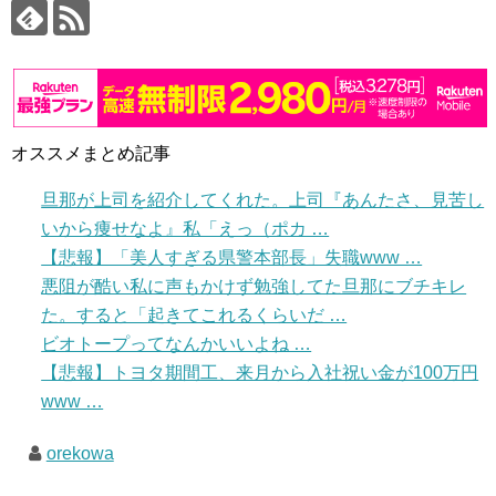
オススメまとめ記事
旦那が上司を紹介してくれた。上司『あんたさ、見苦し
いから痩せなよ』私「えっ（ポカ …
【悲報】「美人すぎる県警本部長」失職www …
悪阻が酷い私に声もかけず勉強してた旦那にブチキレ
た。すると「起きてこれるくらいだ …
ビオトープってなんかいいよね …
【悲報】トヨタ期間工、来月から入社祝い金が100万円
www …
orekowa