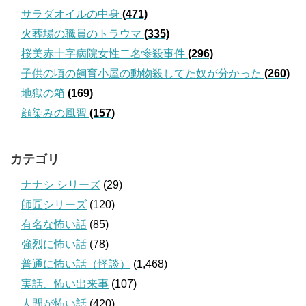
サラダオイルの中身
(471)
火葬場の職員のトラウマ
(335)
桜美赤十字病院女性二名惨殺事件
(296)
子供の頃の飼育小屋の動物殺してた奴が分かった
(260)
地獄の箱
(169)
顔染みの風習
(157)
カテゴリ
ナナシ シリーズ
(29)
師匠シリーズ
(120)
有名な怖い話
(85)
強烈に怖い話
(78)
普通に怖い話（怪談）
(1,468)
実話、怖い出来事
(107)
人間が怖い話
(420)