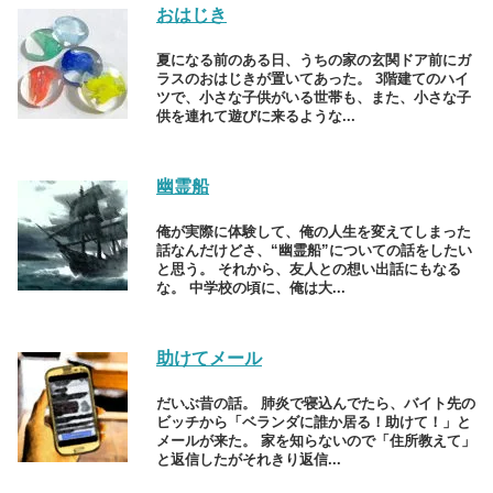
おはじき
夏になる前のある日、うちの家の玄関ドア前にガ
ラスのおはじきが置いてあった。 3階建てのハイ
ツで、小さな子供がいる世帯も、また、小さな子
供を連れて遊びに来るような...
幽霊船
俺が実際に体験して、俺の人生を変えてしまった
話なんだけどさ、“幽霊船”についての話をしたい
と思う。 それから、友人との想い出話にもなる
な。 中学校の頃に、俺は大...
助けてメール
だいぶ昔の話。 肺炎で寝込んでたら、バイト先の
ビッチから「ベランダに誰か居る！助けて！」と
メールが来た。 家を知らないので「住所教えて」
と返信したがそれきり返信...