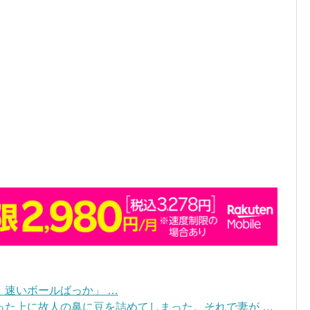
速いボールばっか」 …
った上に故人の鼻に豆を詰めてしまった。それで妻が …