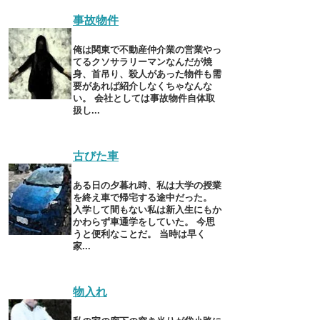
事故物件
俺は関東で不動産仲介業の営業やっ
てるクソサラリーマンなんだが焼
身、首吊り、殺人があった物件も需
要があれば紹介しなくちゃなんな
い。 会社としては事故物件自体取
扱し...
古びた車
ある日の夕暮れ時、私は大学の授業
を終え車で帰宅する途中だった。
入学して間もない私は新入生にもか
かわらず車通学をしていた。 今思
うと便利なことだ。 当時は早く
家...
物入れ