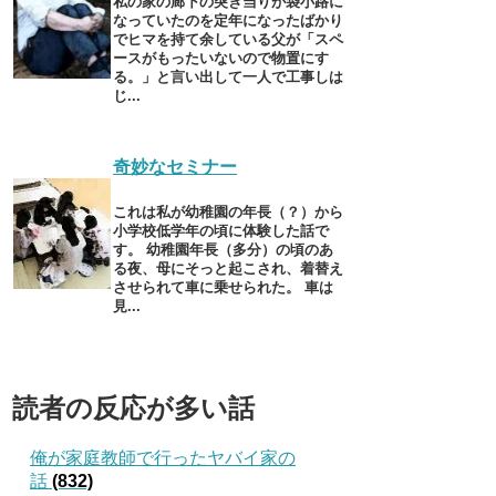
私の家の廊下の突き当りが袋小路に
なっていたのを定年になったばかり
でヒマを持て余している父が「スペ
ースがもったいないので物置にす
る。」と言い出して一人で工事しは
じ...
奇妙なセミナー
これは私が幼稚園の年長（？）から
小学校低学年の頃に体験した話で
す。 幼稚園年長（多分）の頃のあ
る夜、母にそっと起こされ、着替え
させられて車に乗せられた。 車は
見...
読者の反応が多い話
俺が家庭教師で行ったヤバイ家の
話
(832)