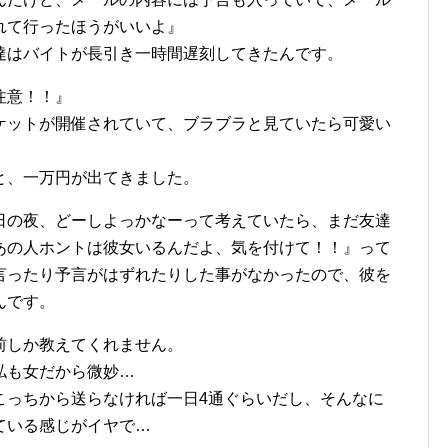
れて行ったほうがいいよ』
達はバイトが長引き一時間遅刻してきたんです。
注意！！』
ケットが開催されていて、ブラブラと見ていたら可愛い
と、一万円が出てきました。
日の夜、どーしよっかなーって考えていたら、まだ友達
あの人ホントは彼女いるんだよ、気を付けて！！』って
言ったり予言がはずれたりした事がなかったので、彼を
んです。
前しか教えてくれません。
私も女だから微妙…
こっちから送らなければ一日4通ぐらいだし、そんなに
ている感じがイヤで…