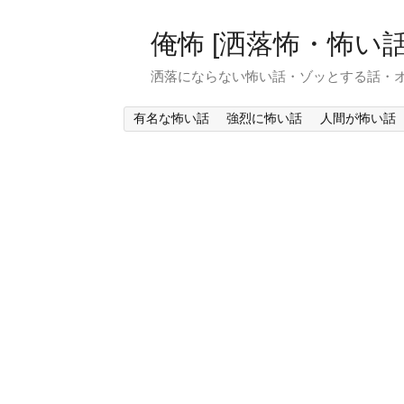
俺怖 [洒落怖・怖い話
洒落にならない怖い話・ゾッとする話・
有名な怖い話
強烈に怖い話
人間が怖い話