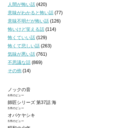
人間が怖い話
(420)
意味がわかると怖い話
(77)
意味不明だが怖い話
(126)
怖いけど笑える話
(114)
怖くていい話
(129)
怖くて悲しい話
(263)
気味が悪い話
(761)
不思議な話
(869)
その他
(14)
ノックの音
6件のビュー
師匠シリーズ 第37話 海
5件のビュー
オバケヤシキ
5件のビュー