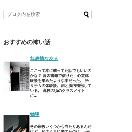
おすすめの怖い話
無表情な友人
ここって本に載ってた話でもいいの
かな？ 昔図書館で借りた、心霊体
験談を集めたような本だった。 語
り手Ａの体験談。割と脳内補完して
いる。 高校の頃のクラスメイト
に...
勧誘
その宗教いくつか心当たりあるんだ
けど、私のうちに来てたのは、○光