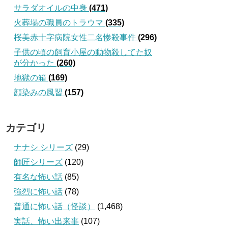
サラダオイルの中身
(471)
火葬場の職員のトラウマ
(335)
桜美赤十字病院女性二名惨殺事件
(296)
子供の頃の飼育小屋の動物殺してた奴
が分かった
(260)
地獄の箱
(169)
顔染みの風習
(157)
カテゴリ
ナナシ シリーズ
(29)
師匠シリーズ
(120)
有名な怖い話
(85)
強烈に怖い話
(78)
普通に怖い話（怪談）
(1,468)
実話、怖い出来事
(107)