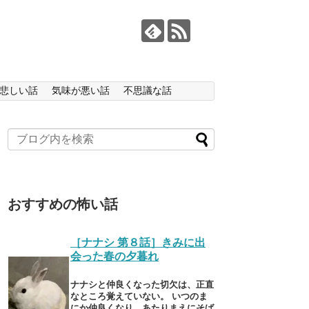
悲しい話
気味が悪い話
不思議な話
おすすめの怖い話
［ナナシ 第８話］きみに出
会った春の夕暮れ
ナナシと仲良くなった切欠は、正直
なところ覚えていない。 いつのま
にか仲良くなり、あたりまえにそば