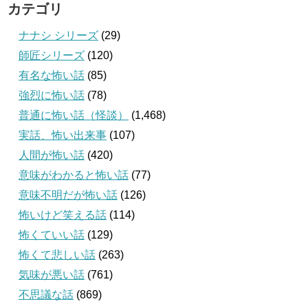
カテゴリ
ナナシ シリーズ
(29)
師匠シリーズ
(120)
有名な怖い話
(85)
強烈に怖い話
(78)
普通に怖い話（怪談）
(1,468)
実話、怖い出来事
(107)
人間が怖い話
(420)
意味がわかると怖い話
(77)
意味不明だが怖い話
(126)
怖いけど笑える話
(114)
怖くていい話
(129)
怖くて悲しい話
(263)
気味が悪い話
(761)
不思議な話
(869)