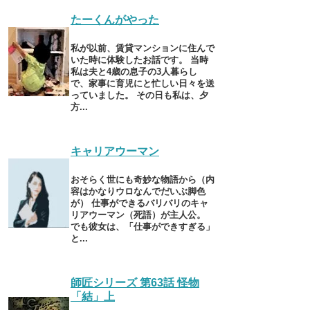
たーくんがやった
私が以前、賃貸マンションに住んで
いた時に体験したお話です。 当時
私は夫と4歳の息子の3人暮らし
で、家事に育児にと忙しい日々を送
っていました。 その日も私は、夕
方...
キャリアウーマン
おそらく世にも奇妙な物語から（内
容はかなりウロなんでだいぶ脚色
が） 仕事ができるバリバリのキャ
リアウーマン（死語）が主人公。
でも彼女は、「仕事ができすぎる」
と...
師匠シリーズ 第63話 怪物
「結」上