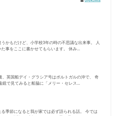
orekowa
うかもだけど、小学校3年の時の不思議な出来事。 人
た事をここに書かせてもらいます。 休み...
午後、英国船デイ・グラシア号はポルトガルの沖で、 奇
遠鏡で見てみると船脇に「メリー・セレス...
上る季節になると我が家では必ず語られる話。 今では