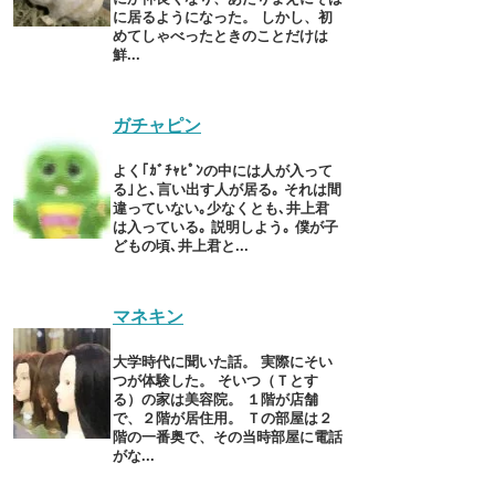
に居るようになった。 しかし、初
めてしゃべったときのことだけは
鮮...
ガチャピン
よく｢ｶﾞﾁｬﾋﾟﾝの中には人が入って
る｣と､言い出す人が居る｡ それは間
違っていない｡少なくとも､井上君
は入っている｡ 説明しよう｡ 僕が子
どもの頃､井上君と...
マネキン
大学時代に聞いた話。 実際にそい
つが体験した。 そいつ（Ｔとす
る）の家は美容院。 １階が店舗
で、２階が居住用。 Ｔの部屋は２
階の一番奥で、その当時部屋に電話
がな...