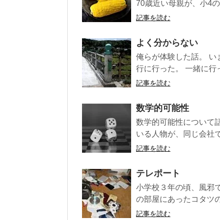
70歳近い母親が、小4の
記事を読む
よく分からない
俺らが体験した話。 い
行に行った。 一緒に行
記事を読む
数学的可能性
数学的可能性について
いる人物が、同じ会社で
記事を読む
テレポート
小学校３年の頃、風邪
の部屋にあったコタツの
記事を読む