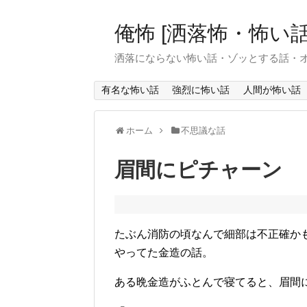
俺怖 [洒落怖・怖い話
洒落にならない怖い話・ゾッとする話・
有名な怖い話
強烈に怖い話
人間が怖い話
ホーム
不思議な話
眉間にピチャーン
たぶん消防の頃なんで細部は不正確か
やってた金造の話。
ある晩金造がふとんで寝てると、眉間