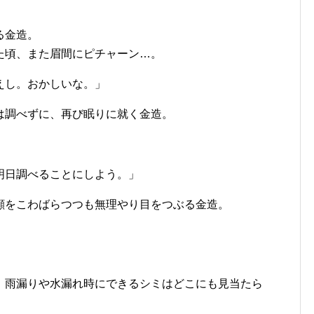
る金造。
た頃、また眉間にピチャーン…。
えし。おかしいな。」
は調べずに、再び眠りに就く金造。
明日調べることにしよう。」
顔をこわばらつつも無理やり目をつぶる金造。
、雨漏りや水漏れ時にできるシミはどこにも見当たら