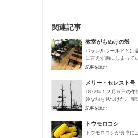
関連記事
教室がもぬけの殻
パラレルワールドとは違
に言えず胸にしまってい
記事を読む
メリー・セレスト号
1872年１２月５日の
妙な船を見つけた。 望
記事を読む
トウモロコシ
トウモロコシが食卓に