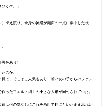
ひびくぞ。」
ンに冴え渡り、全身の神経が顔面の一点に集中した状
中。
部脚色あり）
いたのか。
一員で、そこそこ人気もあり、若い女の子からのファン
で作ったフエルト細工の小さな人形が同封されていた。
金造は何の気なしにこれを画鋲で柱にとめたまま忘れい