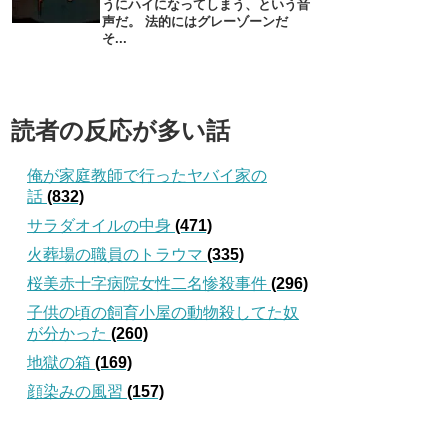
うにハイになってしまう、という音
声だ。 法的にはグレーゾーンだ
そ...
読者の反応が多い話
俺が家庭教師で行ったヤバイ家の
話
(832)
サラダオイルの中身
(471)
火葬場の職員のトラウマ
(335)
桜美赤十字病院女性二名惨殺事件
(296)
子供の頃の飼育小屋の動物殺してた奴
が分かった
(260)
地獄の箱
(169)
顔染みの風習
(157)