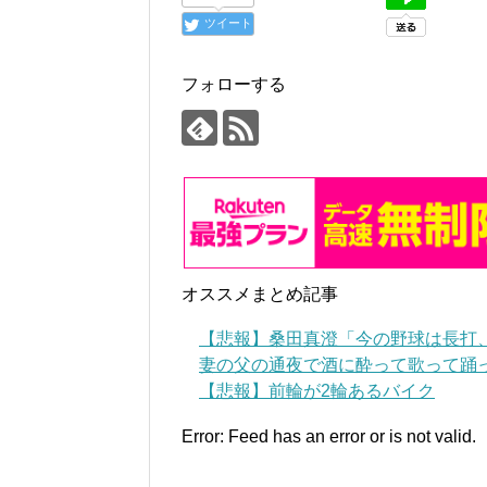
ツイート
フォローする
オススメまとめ記事
【悲報】桑田真澄「今の野球は長打、
妻の父の通夜で酒に酔って歌って踊
【悲報】前輪が2輪あるバイク
Error: Feed has an error or is not valid.