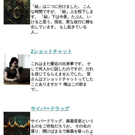
「結」は二つに分けました。 こん
な時間ですが、「結」上を投下しま
す。 「結」下は今夜。たぶん、い
けると思う。現在、変な改行に精を
出しています。 もし起きている
人...
2ショットチャット
これはまだ最近の出来事です。 そ
して何人かに話したのですが、だれ
も信じてもらえませんでした。 皆
さんは２ショットチャットってした
ことありますか？ 俺はこの前ま
で...
サイバードラッグ
サイバードラッグ、麻薬音楽という
ものをご存知だろうか。 その名の
通り、聞けばまるで麻薬を吸ったよ