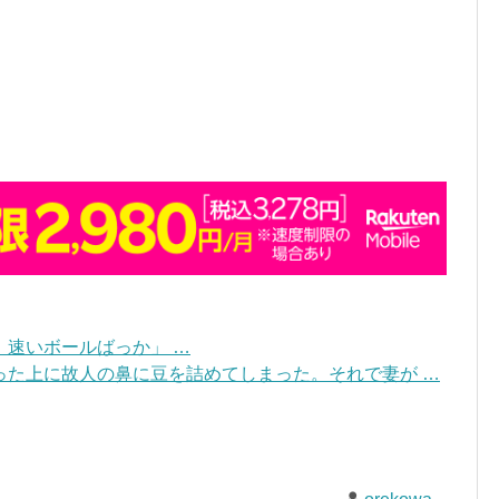
速いボールばっか」 …
った上に故人の鼻に豆を詰めてしまった。それで妻が …