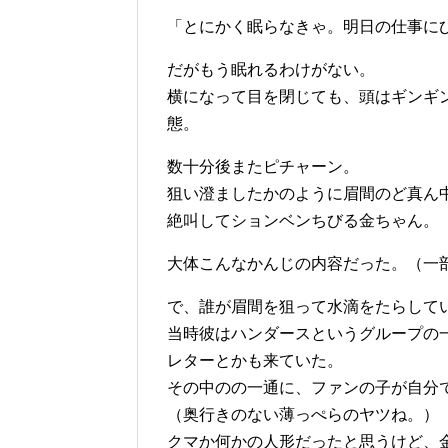
「とにかく眠らなきゃ。明日の仕事に
だがもう眠れるわけがない。
横になって目を閉じても、頭はギンギ
態。
数十分後またピチャーン。
狙い澄ましたかのように眉間のど真ん
絶叫してションベンちびる金ちゃん。
大体こんなかんじの内容だった。（一
で、誰が眉間を狙って水滴をたらして
当時彼はハンダースというグループの
レターとかも来ていた。
その中のの一通に、ファンの子が自分
（奥行きのない薄っぺらのヤツね。）
クマか何かの人形だったと思うけど、