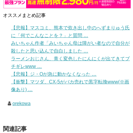
オススメまとめ記事
【悲報】マスコミ、熊本で炊き出し中のへずまりゅう氏
に「何でこんなことを？」と質問 …
みいちゃん作者「みいちゃん母は障がい者なので自分が
殺したと思い込んで自白しました …
ラーメンおじさん、青く変色したにんにくが出てきてブ
チギレwww …
【悲報】ジ・Oが急に動かなくなった …
【衝撃】マツダ、CX-5がバカ売れで黒字転換www(※画
像あり) …
orekowa
関連記事