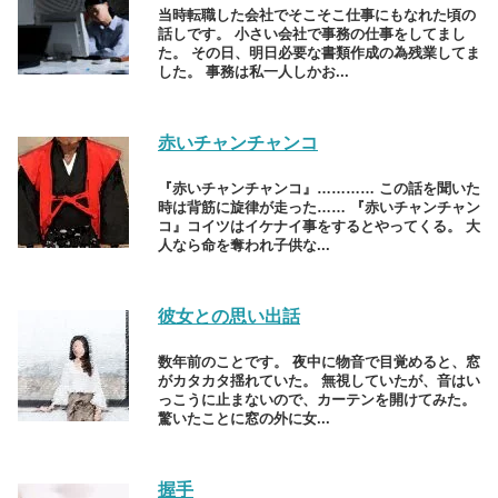
当時転職した会社でそこそこ仕事にもなれた頃の
話しです。 小さい会社で事務の仕事をしてまし
た。 その日、明日必要な書類作成の為残業してま
した。 事務は私一人しかお...
赤いチャンチャンコ
『赤いチャンチャンコ』………… この話を聞いた
時は背筋に旋律が走った…… 『赤いチャンチャン
コ』コイツはイケナイ事をするとやってくる。 大
人なら命を奪われ子供な...
彼女との思い出話
数年前のことです。 夜中に物音で目覚めると、窓
がカタカタ揺れていた。 無視していたが、音はい
っこうに止まないので、カーテンを開けてみた。
驚いたことに窓の外に女...
握手