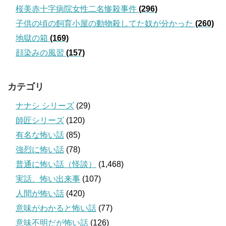
桜美赤十字病院女性二名惨殺事件
(296)
子供の頃の飼育小屋の動物殺してた奴が分かった
(260)
地獄の箱
(169)
顔染みの風習
(157)
カテゴリ
ナナシ シリーズ
(29)
師匠シリーズ
(120)
有名な怖い話
(85)
強烈に怖い話
(78)
普通に怖い話（怪談）
(1,468)
実話、怖い出来事
(107)
人間が怖い話
(420)
意味がわかると怖い話
(77)
意味不明だが怖い話
(126)