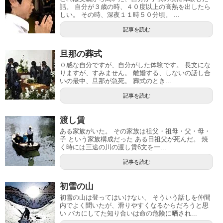
話。 自分が３歳の時、４０度以上の高熱を出したら
しい。 その時、深夜１１時５０分頃。 ...
記事を読む
旦那の葬式
０感な自分ですが、自分がした体験です。 長文にな
りますが、すみません。 離婚する、しないの話し合
いの最中、旦那が急死。 葬式のとき...
記事を読む
渡し賃
ある家族がいた。 その家族は祖父・祖母・父・母・
子 という家族構成だった ある日祖父が死んだ。 焼
く時には三途の川の渡し賃6文を一...
記事を読む
初雪の山
初雪の山は登ってはいけない、 そういう話しを仲間
内でよく聞いたが、滑りやすくなるからだろうと思
い バカにしてた知り合いは命の危険に晒され...