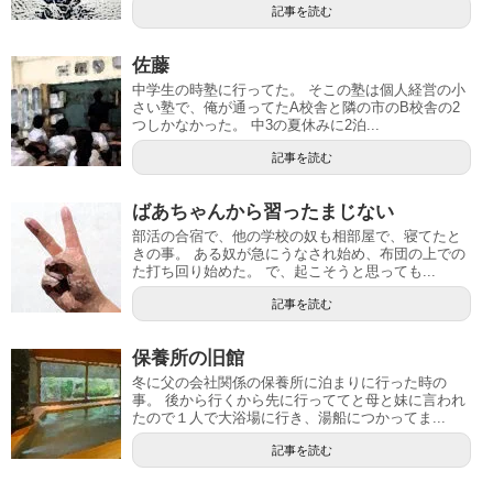
記事を読む
佐藤
中学生の時塾に行ってた。 そこの塾は個人経営の小
さい塾で、俺が通ってたA校舎と隣の市のB校舎の2
つしかなかった。 中3の夏休みに2泊...
記事を読む
ばあちゃんから習ったまじない
部活の合宿で、他の学校の奴も相部屋で、寝てたと
きの事。 ある奴が急にうなされ始め、布団の上での
た打ち回り始めた。 で、起こそうと思っても...
記事を読む
保養所の旧館
冬に父の会社関係の保養所に泊まりに行った時の
事。 後から行くから先に行っててと母と妹に言われ
たので１人で大浴場に行き、湯船につかってま...
記事を読む