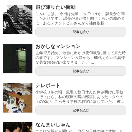
飛び降りたい衝動
こんにちは。 今日は先輩…っていうか、課長から聞
けたお話です。 課長がまだ僕と同じくらいの歳の頃
に、あるテナントビルさんから補修依頼...
記事を読む
おかしなマンション
去年12月始め、散歩に出かけ夜9時頃に帰って来た時
の事です。 マンション入口から、60代くらいの異様
な男女(夫婦?)が出てきました。 ...
記事を読む
テレポート
小学校３年の頃、風邪で数日休んだ休み明けに学校
に行ったら、私の寝床の隣の部屋にあったコタツの
上の物が、ごっそり学校の教室に落ちていた。 教...
記事を読む
なんまいしゃん
これは父親から聞いた、自分が子供の頃に体験した