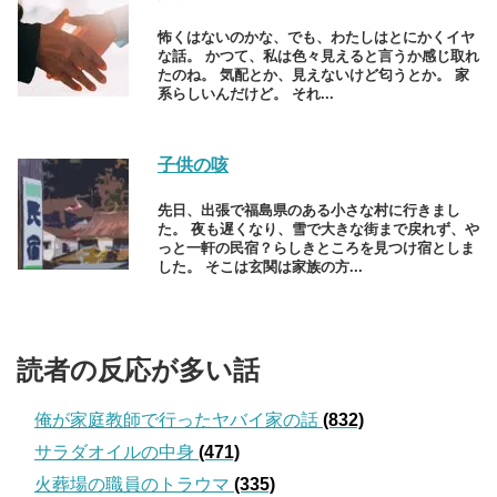
怖くはないのかな、でも、わたしはとにかくイヤ
な話。 かつて、私は色々見えると言うか感じ取れ
たのね。 気配とか、見えないけど匂うとか。 家
系らしいんだけど。 それ...
子供の咳
先日、出張で福島県のある小さな村に行きまし
た。 夜も遅くなり、雪で大きな街まで戻れず、や
っと一軒の民宿？らしきところを見つけ宿としま
した。 そこは玄関は家族の方...
読者の反応が多い話
俺が家庭教師で行ったヤバイ家の話
(832)
サラダオイルの中身
(471)
火葬場の職員のトラウマ
(335)