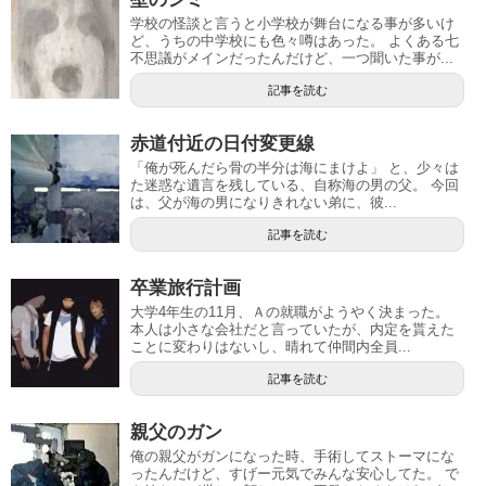
学校の怪談と言うと小学校が舞台になる事が多いけ
ど、うちの中学校にも色々噂はあった。 よくある七
不思議がメインだったんだけど、一つ聞いた事が...
記事を読む
赤道付近の日付変更線
「俺が死んだら骨の半分は海にまけよ」 と、少々は
た迷惑な遺言を残している、自称海の男の父。 今回
は、父が海の男になりきれない弟に、彼...
記事を読む
卒業旅行計画
大学4年生の11月、Ａの就職がようやく決まった。
本人は小さな会社だと言っていたが、内定を貰えた
ことに変わりはないし、晴れて仲間内全員...
記事を読む
親父のガン
俺の親父がガンになった時、手術してストーマにな
ったんだけど、すげー元気でみんな安心してた。 で