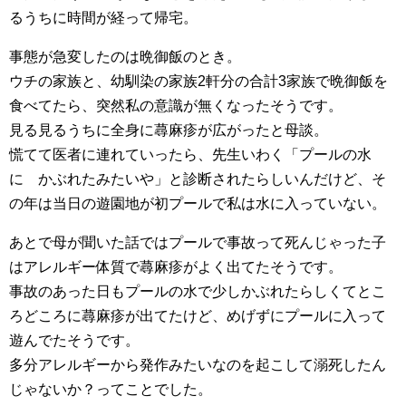
るうちに時間が経って帰宅。
事態が急変したのは晩御飯のとき。
ウチの家族と、幼馴染の家族2軒分の合計3家族で晩御飯を
食べてたら、突然私の意識が無くなったそうです。
見る見るうちに全身に蕁麻疹が広がったと母談。
慌てて医者に連れていったら、先生いわく「プールの水
に かぶれたみたいや」と診断されたらしいんだけど、そ
の年は当日の遊園地が初プールで私は水に入っていない。
あとで母が聞いた話ではプールで事故って死んじゃった子
はアレルギー体質で蕁麻疹がよく出てたそうです。
事故のあった日もプールの水で少しかぶれたらしくてとこ
ろどころに蕁麻疹が出てたけど、めげずにプールに入って
遊んでたそうです。
多分アレルギーから発作みたいなのを起こして溺死したん
じゃないか？ってことでした。