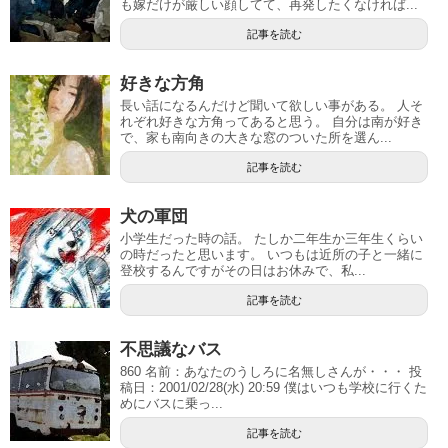
も嫁だけが厳しい顔してて、再発したくなければ...
記事を読む
好きな方角
長い話になるんだけど聞いて欲しい事がある。 人そ
れぞれ好きな方角ってあると思う。 自分は南が好き
で、家も南向きの大きな窓のついた所を選ん...
記事を読む
犬の軍団
小学生だった時の話。 たしか二年生か三年生くらい
の時だったと思います。 いつもは近所の子と一緒に
登校するんですがその日はお休みで、私...
記事を読む
不思議なバス
860 名前：あなたのうしろに名無しさんが・・・ 投
稿日：2001/02/28(水) 20:59 僕はいつも学校に行くた
めにバスに乗っ...
記事を読む