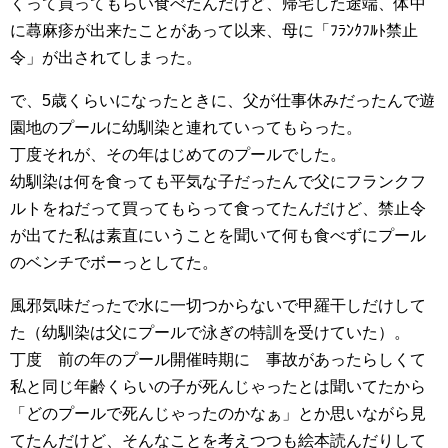
くって買ってもらい食べたんだけど、帰宅した途端、体中
に蕁麻疹が出来たことがあって以来、母に「ﾌﾗﾝｸﾌﾙﾄ禁止
令」が出されてしまった。
で、5歳くらいになったときに、父が仕事休みだったんで遊
園地のプールに幼馴染と連れていってもらった。
丁度それが、その年はじめてのプールでした。
幼馴染は何を食っても平気な子だったんで父にフランクフ
ルトをねだって買ってもらって食ってたんだけど、禁止令
が出てた私は素直にいうことを聞いて何も食べずにプール
のベンチでボーっとしてた。
風邪気味だったで水に一切つからないで甲羅干しだけして
た（幼馴染は父にプールで泳ぎの特訓を受けていた）。
丁度 前の年のプール開催時期に 事故があったらしくて
私と同じ年齢くらいの子が死んじゃったとは聞いてたから
「どのプールで死んじゃったのかなぁ」とか思いながら見
てたんだけど、そんなことを考えつつも絵本読んだりして