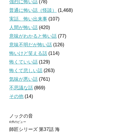
強烈に怖い話
(78)
普通に怖い話（怪談）
(1,468)
実話、怖い出来事
(107)
人間が怖い話
(420)
意味がわかると怖い話
(77)
意味不明だが怖い話
(126)
怖いけど笑える話
(114)
怖くていい話
(129)
怖くて悲しい話
(263)
気味が悪い話
(761)
不思議な話
(869)
その他
(14)
ノックの音
6件のビュー
師匠シリーズ 第37話 海