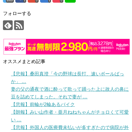
error
0
0
フォローする
オススメまとめ記事
【悲報】桑田真澄「今の野球は長打、速いボールばっ
か」 …
妻の父の通夜で酒に酔って歌って踊った上に故人の鼻に
豆を詰めてしまった。それで妻が …
【悲報】前輪が2輪あるバイク
【朗報】みい山作者・亜月ねねちゃんがチョロくて可愛
い …
【悲報】外国人の医療費未払いが多すぎたので病院が外