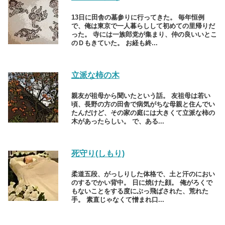
13日に田舎の墓参りに行ってきた。 毎年恒例
で、俺は東京で一人暮らしして初めての里帰りだ
った。 寺には一族郎党が集まり、仲の良いいとこ
のＤもきていた。 お経も終...
立派な柿の木
親友が祖母から聞いたという話。 友祖母は若い
頃、長野の方の田舎で病気がちな母親と住んでい
たんだけど、その家の庭には大きくて立派な柿の
木があったらしい。 で、ある...
死守り(しもり)
柔道五段、がっしりした体格で、土と汗のにおい
のするでかい背中。 日に焼けた顔。 俺がろくで
もないことをする度にぶっ飛ばされた、荒れた
手。 素直じゃなくて憎まれ口...