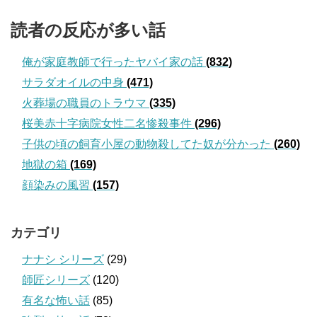
読者の反応が多い話
俺が家庭教師で行ったヤバイ家の話
(832)
サラダオイルの中身
(471)
火葬場の職員のトラウマ
(335)
桜美赤十字病院女性二名惨殺事件
(296)
子供の頃の飼育小屋の動物殺してた奴が分かった
(260)
地獄の箱
(169)
顔染みの風習
(157)
カテゴリ
ナナシ シリーズ
(29)
師匠シリーズ
(120)
有名な怖い話
(85)