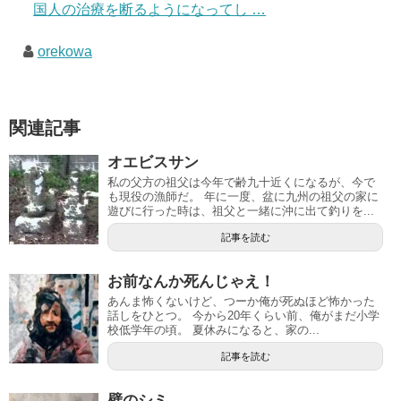
国人の治療を断るようになってし …
orekowa
関連記事
オエビスサン
私の父方の祖父は今年で齢九十近くになるが、今で
も現役の漁師だ。 年に一度、盆に九州の祖父の家に
遊びに行った時は、祖父と一緒に沖に出て釣りを...
記事を読む
お前なんか死んじゃえ！
あんま怖くないけど、つーか俺が死ぬほど怖かった
話しをひとつ。 今から20年くらい前、俺がまだ小学
校低学年の頃。 夏休みになると、家の...
記事を読む
壁のシミ