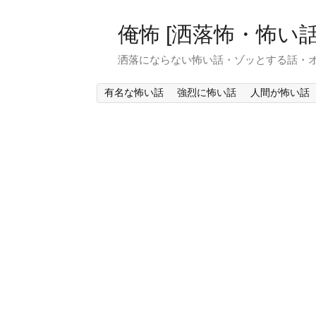
俺怖 [洒落怖・怖い話
洒落にならない怖い話・ゾッとする話・
有名な怖い話
強烈に怖い話
人間が怖い話