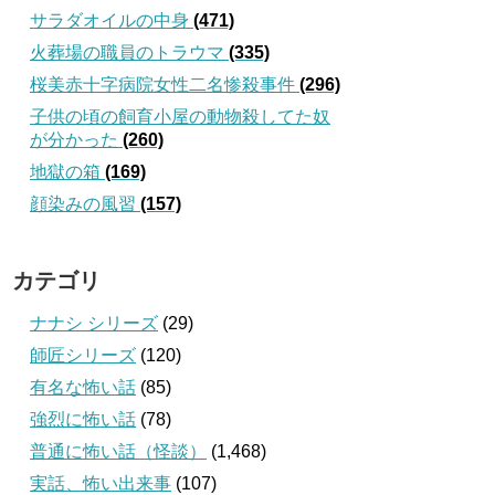
サラダオイルの中身
(471)
火葬場の職員のトラウマ
(335)
桜美赤十字病院女性二名惨殺事件
(296)
子供の頃の飼育小屋の動物殺してた奴
が分かった
(260)
地獄の箱
(169)
顔染みの風習
(157)
カテゴリ
ナナシ シリーズ
(29)
師匠シリーズ
(120)
有名な怖い話
(85)
強烈に怖い話
(78)
普通に怖い話（怪談）
(1,468)
実話、怖い出来事
(107)