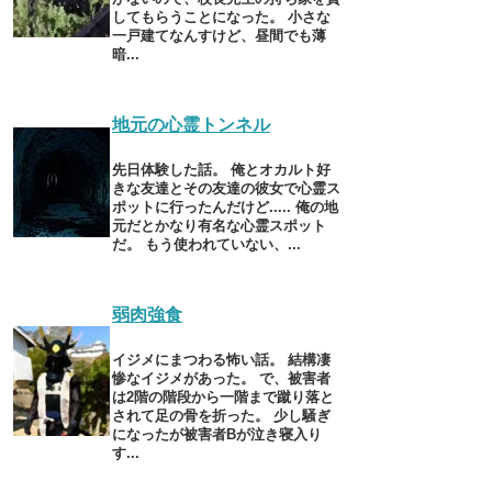
してもらうことになった。 小さな
一戸建てなんすけど、昼間でも薄
暗...
地元の心霊トンネル
先日体験した話。 俺とオカルト好
きな友達とその友達の彼女で心霊ス
ポットに行ったんだけど..... 俺の地
元だとかなり有名な心霊スポット
だ。 もう使われていない、...
弱肉強食
イジメにまつわる怖い話。 結構凄
惨なイジメがあった。 で、被害者
は2階の階段から一階まで蹴り落と
されて足の骨を折った。 少し騒ぎ
になったが被害者Bが泣き寝入り
す...