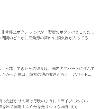
て非常停止ボタンってのが、階層のボタンのところだっ
の四隅のどっかに三角形の筒(中に消火器が入ってる
ら引っ越してきたその彼女は、都内のアパートに住んで
りたかった俺は、彼女の他の友達たちと、アパート...
を買ったばかりの姉は毎晩のようにドライブに出てい
市を出て国道１４０号を走りショウ○峠に向か...