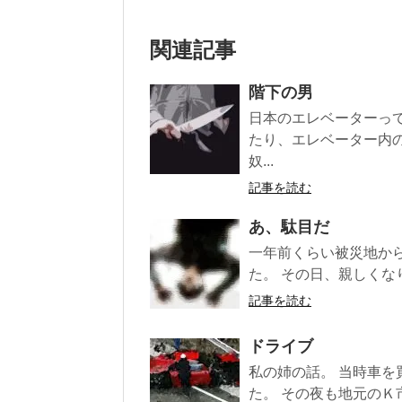
関連記事
階下の男
日本のエレベーターっ
たり、エレベーター内
奴...
記事を読む
あ、駄目だ
一年前くらい被災地か
た。 その日、親しくな
記事を読む
ドライブ
私の姉の話。 当時車
た。 その夜も地元のＫ