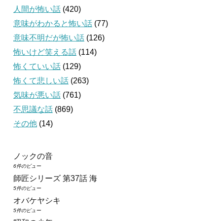
人間が怖い話
(420)
意味がわかると怖い話
(77)
意味不明だが怖い話
(126)
怖いけど笑える話
(114)
怖くていい話
(129)
怖くて悲しい話
(263)
気味が悪い話
(761)
不思議な話
(869)
その他
(14)
ノックの音
6件のビュー
師匠シリーズ 第37話 海
5件のビュー
オバケヤシキ
5件のビュー