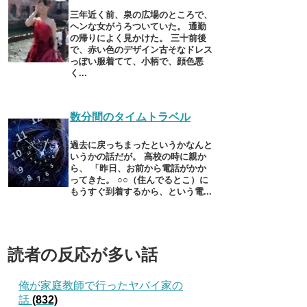
三年近く前、泉の広場のところで、
ヘンな女がうろついていた。 通勤
の帰りによく見かけた。 三十前後
で、赤い色のデザイン古そなドレス
っぽい服着てて、小柄で、顔色悪
く...
数分間のタイムトラベル
過去に戻っちまったというかなんと
いうかの話だが。 高校の時に親か
ら、 「昨日、お前から電話がかか
ってきた。 ○○（住んでるとこ）に
もうすぐ到着するから、という電...
読者の反応が多い話
俺が家庭教師で行ったヤバイ家の
話
(832)