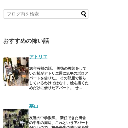
おすすめの怖い話
アトリエ
10年程前の話。 美術の教師をして
いた姉がアトリエ用に2DKのボロア
パートを借りた。 その部屋で暮ら
しているわけではなく、絵を描くた
めだけに借りたアパート。 せ...
墓山
友達の中学教師。 新任できた田舎
の中学の周辺、これというアパート
がないので、校長先生の持ち家を貸