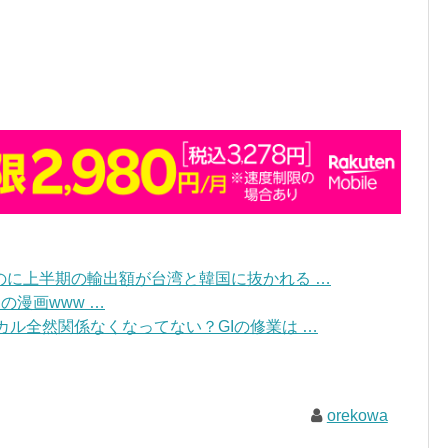
のに上半期の輸出額が台湾と韓国に抜かれる …
の漫画www …
ジカル全然関係なくなってない？GIの修業は …
orekowa