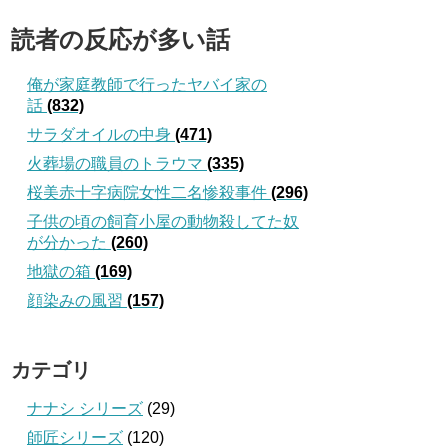
読者の反応が多い話
俺が家庭教師で行ったヤバイ家の
話
(832)
サラダオイルの中身
(471)
火葬場の職員のトラウマ
(335)
桜美赤十字病院女性二名惨殺事件
(296)
子供の頃の飼育小屋の動物殺してた奴
が分かった
(260)
地獄の箱
(169)
顔染みの風習
(157)
カテゴリ
ナナシ シリーズ
(29)
師匠シリーズ
(120)