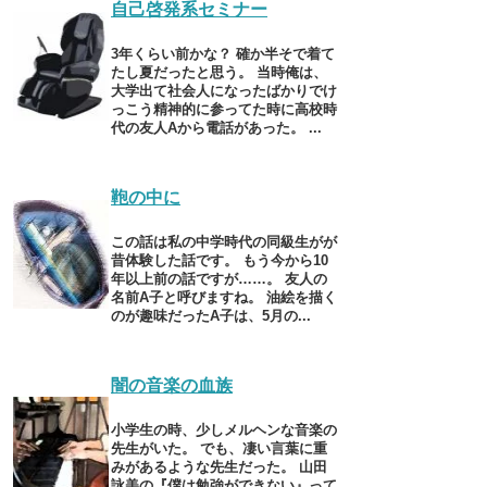
自己啓発系セミナー
3年くらい前かな？ 確か半そで着て
たし夏だったと思う。 当時俺は、
大学出て社会人になったばかりでけ
っこう精神的に参ってた時に高校時
代の友人Aから電話があった。 ...
鞄の中に
この話は私の中学時代の同級生がが
昔体験した話です。 もう今から10
年以上前の話ですが……。 友人の
名前A子と呼びますね。 油絵を描く
のが趣味だったA子は、5月の...
闇の音楽の血族
小学生の時、少しメルヘンな音楽の
先生がいた。 でも、凄い言葉に重
みがあるような先生だった。 山田
詠美の『僕は勉強ができない』って