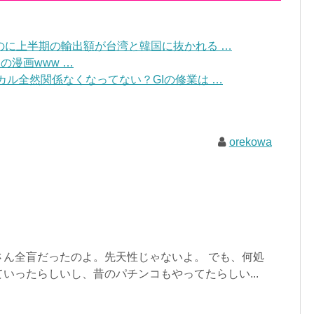
のに上半期の輸出額が台湾と韓国に抜かれる …
の漫画www …
ジカル全然関係なくなってない？GIの修業は …
orekowa
さん全盲だったのよ。先天性じゃないよ。 でも、何処
いったらしいし、昔のパチンコもやってたらしい...