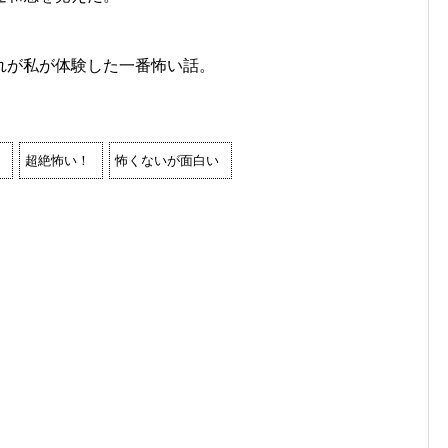
れが私が体験した一番怖い話。
超絶怖い！
怖くないが面白い