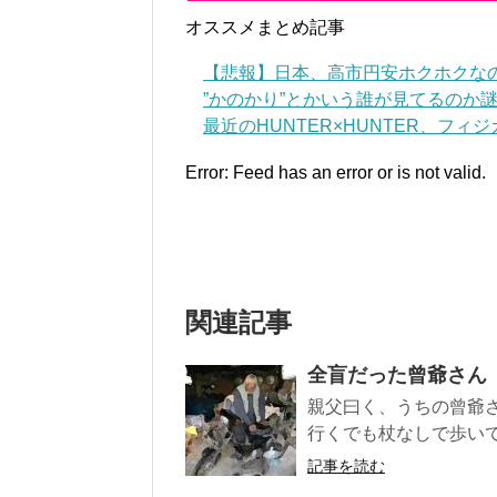
オススメまとめ記事
【悲報】日本、高市円安ホクホクな
”かのかり”とかいう誰が見てるのか謎
最近のHUNTER×HUNTER、フィ
Error: Feed has an error or is not valid.
関連記事
全盲だった曾爺さん
親父曰く、うちの曾爺
行くでも杖なしで歩いて
記事を読む