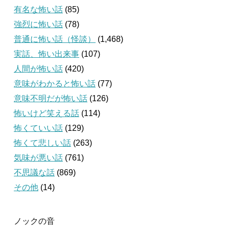
有名な怖い話
(85)
強烈に怖い話
(78)
普通に怖い話（怪談）
(1,468)
実話、怖い出来事
(107)
人間が怖い話
(420)
意味がわかると怖い話
(77)
意味不明だが怖い話
(126)
怖いけど笑える話
(114)
怖くていい話
(129)
怖くて悲しい話
(263)
気味が悪い話
(761)
不思議な話
(869)
その他
(14)
ノックの音