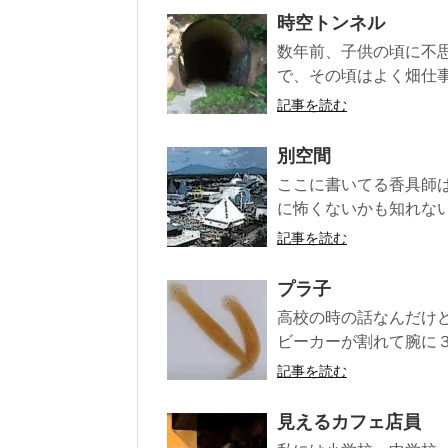
時空トンネル
数年前、子供の頃に不思
で、その頃はよく畑仕事
記事を読む
別空間
ここに書いてる香具師
に怖くないかも知れない
記事を読む
プラ子
高校の時の話なんだけ
ビーカーが割れて腕に３
記事を読む
見えるカフェ店員