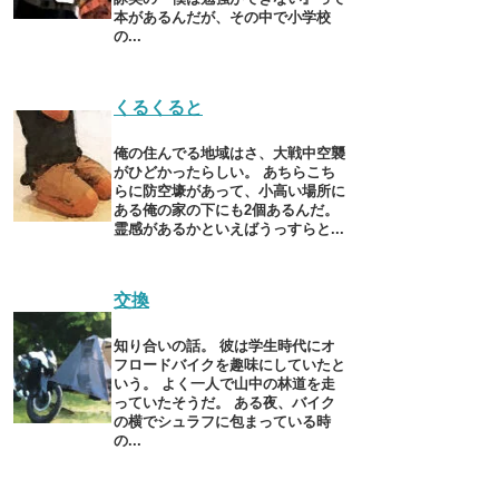
本があるんだが、その中で小学校
の...
くるくると
俺の住んでる地域はさ、大戦中空襲
がひどかったらしい。 あちらこち
らに防空壕があって、小高い場所に
ある俺の家の下にも2個あるんだ。
霊感があるかといえばうっすらと...
交換
知り合いの話。 彼は学生時代にオ
フロードバイクを趣味にしていたと
いう。 よく一人で山中の林道を走
っていたそうだ。 ある夜、バイク
の横でシュラフに包まっている時
の...