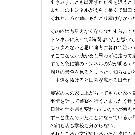
引き返すことも出来ずただ後を追うと
またこのトンネルがえらく長くて出口
それどころか姉にもたどり着けなかっ
その内姉も見えなくなりひたすら歩く
トンネルに入って2時間はいたと思っ
もう戻れないと思い途方に暮れて泣い
そこでなぜか助かると思わずに走って
すると急に前のトンネルの穴が明るく
周りの景色を見るとまったく知らない
一本道を抜けると田園が広がる田舎だ
農家の人の家に上がらせてもらい家へ
事情を話して警察へ行くとまったく違
日付や年や県も変わっていないが何も
ずっと住んでいたことになっているが
の顔も店も学校も分からない。
それどころか文字やいろいろな物にも