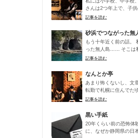
私には小学校、中学校
さんは2つ年上で、子供
記事を読む
砂浜でつながった無
もう十年近く前の話。 
った無人島…… そこは
記事を読む
なんとか亭
あまり怖くないし、文
転勤で札幌に住んでた頃
記事を読む
黒い手紙
20年くらい前の恐怖体
に、なぜか静岡県の日本